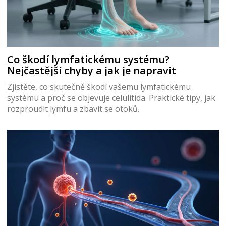
Co škodí lymfatickému systému?
Nejčastější chyby a jak je napravit
Zjistěte, co skutečně škodí vašemu lymfatickému
systému a proč se objevuje celulitida. Praktické tipy, jak
rozproudit lymfu a zbavit se otoků.