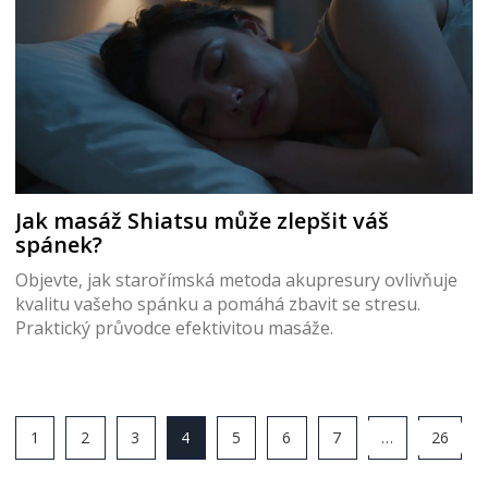
Jak masáž Shiatsu může zlepšit váš
spánek?
Objevte, jak starořímská metoda akupresury ovlivňuje
kvalitu vašeho spánku a pomáhá zbavit se stresu.
Praktický průvodce efektivitou masáže.
1
2
3
4
5
6
7
…
26