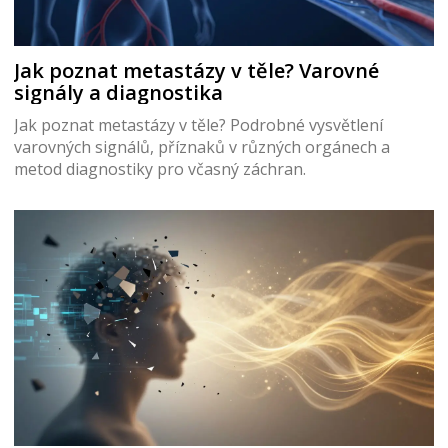
Jak poznat metastázy v těle? Varovné
signály a diagnostika
Jak poznat metastázy v těle? Podrobné vysvětlení
varovných signálů, příznaků v různých orgánech a
metod diagnostiky pro včasný záchran.