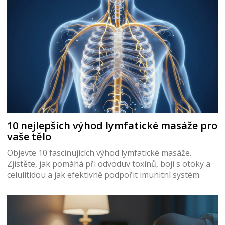
10 nejlepších výhod lymfatické masáže pro
vaše tělo
Objevte 10 fascinujících výhod lymfatické masáže.
Zjistěte, jak pomáhá při odvoduv toxinů, boji s otoky a
celulitidou a jak efektivně podpořit imunitní systém.