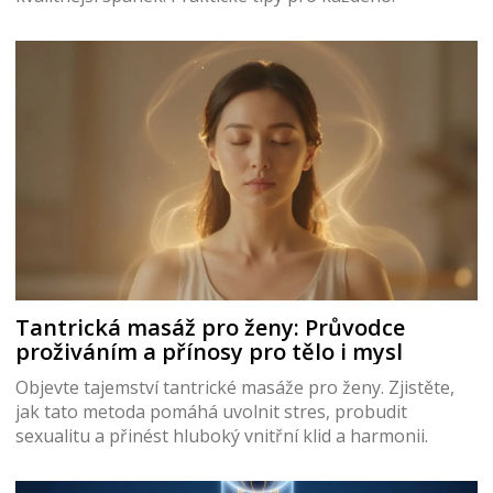
Tantrická masáž pro ženy: Průvodce
proživáním a přínosy pro tělo i mysl
Objevte tajemství tantrické masáže pro ženy. Zjistěte,
jak tato metoda pomáhá uvolnit stres, probudit
sexualitu a přinést hluboký vnitřní klid a harmonii.