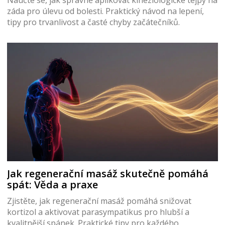
záda pro úlevu od bolesti. Praktický návod na lepení,
tipy pro trvanlivost a časté chyby začátečníků.
Jak regenerační masáž skutečně pomáhá
spát: Věda a praxe
Zjistěte, jak regenerační masáž pomáhá snižovat
kortizol a aktivovat parasympatikus pro hlubší a
kvalitnější spánek. Praktické tipy pro každého.