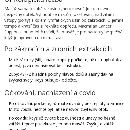
Masáž sama o sobě rakovinu „neroznese“. Jde o to, zvolit
bezpečný dotek. Vyhnout se místům ozařování, nad žilními
vstupy (porty) a kolem lymfatických uzlin po zákrocích. O jemné
tempo a kratší čas si řekněte dopředu. Macmillan Cancer
Support dlouhodobě uvádí, že masáž je pro pacienty bezpečná,
když je upravená na míru stavu.
Po zákrocích a zubních extrakcích
Malé zákroky (šití, laparoskopie): počkejte, až ustoupí otok a
bolest, jizvu nemasírovat bez instrukcí.
Zuby: 48-72 h žádné polohy hlavou dolů a žádný tlak na
žvýkací svaly. Když pulsuje - odložte.
Očkování, nachlazení a covid
Po očkování: počkejte, až máte dva dny bez teploty a zimnice.
Místo vpichu nechte být, ať se netvoří zbytečný otok.
Po covidu: když už cvičíte bez dušnosti a únavy po běžné
zátěži, teprve pak zkuste jemnou masáž. Zvyšujte zátěž
postupně.