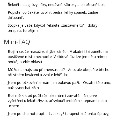
Řekněte diagnózy, léky, nedávné zákroky a co přesně bolí.
Popište, co čekáte: uvolnit bedra, lehký spánek, žádné
„křupání“.
Stopka je vaše: kdykoli řekněte „zastavme to“ - dobrý
terapeut to přijme.
Mini-FAQ
Bojím se, že masáž rozhýbe zánět. - V akutní fázi zánětu na
postižené místo nechoďte. V klidové fázi lze jemně a mimo
horké, oteklé oblasti.
Můžu na thajskou při menstruaci? - Ano, ale obejděte břicho
při silném krvácení a zvolte lehčí tlak.
Jsem po očkování a mám jen bolavou paži. - Ostatní tělo ano,
paži vynechat 48 h.
Bolí mě krk od počítače, ale mám i závratě. - Nejprve
vyšetření u lékaře/fyzio, ať vyloučí problém s tepnami nebo
uchem.
Jsem po chemoterapii. - Lze, když terapeut zná onko-úpravy;