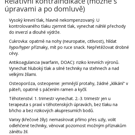
Relativní kontraindikace (možné s
úpravami a po domluvě)
Vysoký krevní tlak, hlavně nekompenzovaný. U
kontrolovaného tlaku zjemnit tlak, vynechat náhlé přechody
do inverzí a dlouhé výdrže.
Cukrovka: opatrně na nohy (neuropatie, citlivost), hlídat
hypo/hyper
příznaky, mít po ruce snack. Nepřetěžovat drobné
cévy.
Antikoagulancia (warfarin, DOAC): riziko krevních výronů.
Vynechat hluboký tlak a silné techniky na stehnech a nad
velkými žílami.
Osteoporóza, osteopenie: jemnější protahy, žádné „klikání“ v
páteři, opatrně s páčením ramen a kyčlí.
Těhotenství: 1. trimestr vynechat. 2.-3. trimestr jen u
terapeuta s praxí v těhotenských úpravách, bez tlaku na
břicho a bez rizikových akupresurních bodů.
Varixy (křečové žíly): nemasírovat přímo přes uzly, volit
odlehčené techniky, věnovat pozornost možným příznakům
zánětu žil.