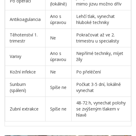
Po operaci
(lokálně)
mimo jizvu možno dřív
Ano s
Lehčí tlak, vynechat
Antikoagulancia
úpravou
hluboké techniky
Těhotenství 1.
Pokračovat až ve 2.
Ne
trimestr
trimestru u specialisty
Ano s
Nepřímé techniky, míjet
Varixy
úpravou
žíly
Kožní infekce
Ne
Po přeléčení
Sunburn
Počkat 3-5 dní, lokálně
Spíše ne
(spálení)
vynechat
48-72 h, vynechat polohy
Zubní extrakce
Spíše ne
se zvýšeným tlakem v
hlavě