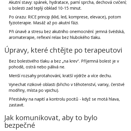
Akutní stavy: spánek, hydratace, parní sprcha, dechová cvičení;
u bolesti zad teplý obklad 10-15 minut.
Po úrazu: RICE princip (klid, led, komprese, elevace), potom
fyzioterapie. Masáž až po akutní fázi.
Při únavě a stresu bez akutního onemocnění: jemná švédská,
aromaterapie, reflexní relax bez hlubokého tlaku.
Úpravy, které chtějte po terapeutovi
Bez bolestivého tlaku a bez „na krev“. Příjemná bolest je v
pohodě, ostrá nebo pálivá ne.
Menší rozsahy protahování, kratší výdrže a více dechu.
Vynechat rizikové oblasti (břicho v těhotenství, varixy, čerstvé
modřiny, místa po vpichu).
Přestávky na napití a kontrolu pocitů - když se motá hlava,
zastavit.
Jak komunikovat, aby to bylo
bezpečné