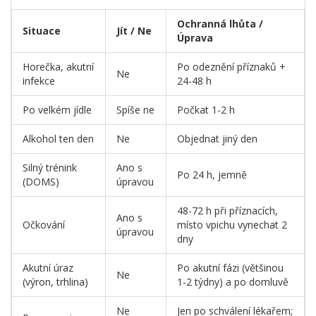
Ochranná lhůta /
Situace
Jít / Ne
Úprava
Horečka, akutní
Po odeznění příznaků +
Ne
infekce
24-48 h
Po velkém jídle
Spíše ne
Počkat 1-2 h
Alkohol ten den
Ne
Objednat jiný den
Silný trénink
Ano s
Po 24 h, jemně
(DOMS)
úpravou
48-72 h při příznacích,
Ano s
Očkování
místo vpichu vynechat 2
úpravou
dny
Akutní úraz
Po akutní fázi (většinou
Ne
(výron, trhlina)
1-2 týdny) a po domluvě
Ne
Jen po schválení lékařem;