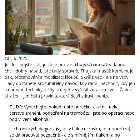
zář, 6 2025
Jestli si nejste jistí, jestli je pro vás
thajská masáž
v danou
chvíli dobrý nápad, jste tady správně. Thajská masáž kombinuje
tlak, protahování a mobilizaci kloubů. Skvělá věc - ale ne vždy.
Tady dostanete srozumitelný návod, kdy raději nechodit, kdy jen
s úpravou techniky a kdy si nejdřív vyřešit zdravotní věci. Žádné
strašení, jen čistá pravidla, která šetří zdraví i peníze.
TL;DR: Vynechejte, pokud máte horečku, akutní infekci,
čerstvé zranění, podezření na trombózu, jste po operaci nebo
pod vlivem alkoholu.
U chronických diagnóz (vysoký tlak, cukrovka, osteoporóza)
se dá pracovat bezpečně - ale s mírnějším tlakem a po