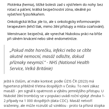
Ploténka (hernia), těžké bolesti zad s výstřelem do nohy: bez
rotací a páčení, krátká bezpečnostní zóna, ideálně po
vyšetření fyzio/lékařem.
Onkologická léčba: jde to, ale s onkologicky informovaným
terapeutem (lehčí tlak, mimo žilní přístupy a místa ozařování).
Menstruace: bezpečná, ale vynechat hlubokou práci na břiše
při silném krvácení nebo silné endometrióze.
„Pokud máte horečku, infekci nebo se cítíte
akutně nemocní, masáž odložte, dokud
příznaky nevymizí.“ - NHS (National Health
Service, Velká Británie)
Ještě k číslům, ať máte kontext: podle ÚZIS ČR (2023) má
hypertenzi přibližně třetina dospělých v Česku. To není zákaz
masáží - jen signál k opatrnosti a výběru jemnějšího přístupu. U
hluboké žilní trombózy se v populaci uvádí roční výskyt zhruba 1-
2 případy na 1 000 dospělých (data CDC). Masáž netvoří
sraženiny, ale může rozrušit už vzniklou - proto ta přísná stopka