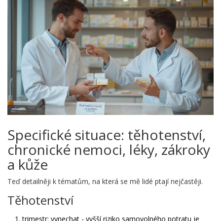
Specifické situace: těhotenství,
chronické nemoci, léky, zákroky
a kůže
Teď detailněji k tématům, na která se mě lidé ptají nejčastěji.
Těhotenství
1. trimestr: vynechat - vyšší riziko samovolného potratu je