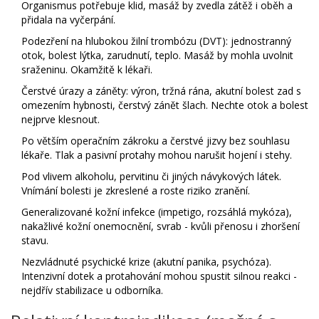
Organismus potřebuje klid, masáž by zvedla zátěž i oběh a
přidala na vyčerpání.
Podezření na hlubokou žilní trombózu (DVT): jednostranný
otok, bolest lýtka, zarudnutí, teplo. Masáž by mohla uvolnit
sraženinu. Okamžitě k lékaři.
Čerstvé úrazy a záněty: výron, tržná rána, akutní bolest zad s
omezením hybnosti, čerstvý zánět šlach. Nechte otok a bolest
nejprve klesnout.
Po větším operačním zákroku a čerstvé jizvy bez souhlasu
lékaře. Tlak a pasivní protahy mohou narušit hojení i stehy.
Pod vlivem alkoholu, pervitinu či jiných návykových látek.
Vnímání bolesti je zkreslené a roste riziko zranění.
Generalizované kožní infekce (impetigo, rozsáhlá mykóza),
nakažlivé kožní onemocnění, svrab - kvůli přenosu i zhoršení
stavu.
Nezvládnuté psychické krize (akutní panika, psychóza).
Intenzivní dotek a protahování mohou spustit silnou reakci -
nejdřív stabilizace u odborníka.