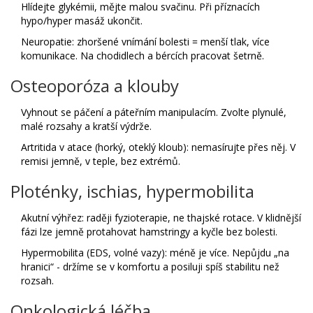
Hlídejte glykémii, mějte malou svačinu. Při příznacích
hypo/hyper masáž ukončit.
Neuropatie: zhoršené vnímání bolesti = menší tlak, více
komunikace. Na chodidlech a bércích pracovat šetrně.
Osteoporóza a klouby
Vyhnout se páčení a páteřním manipulacím. Zvolte plynulé,
malé rozsahy a kratší výdrže.
Artritida v atace (horký, oteklý kloub): nemasírujte přes něj. V
remisi jemně, v teple, bez extrémů.
Ploténky, ischias, hypermobilita
Akutní výhřez: raději fyzioterapie, ne thajské rotace. V klidnější
fázi lze jemně protahovat hamstringy a kyčle bez bolesti.
Hypermobilita (EDS, volné vazy): méně je více. Nepůjdu „na
hranici“ - držíme se v komfortu a posiluji spíš stabilitu než
rozsah.
Onkologická léčba