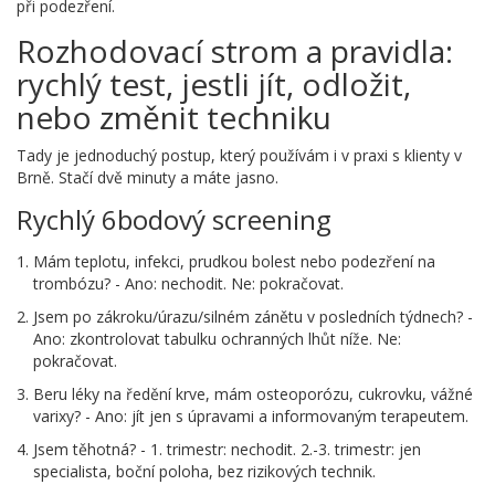
při podezření.
Rozhodovací strom a pravidla:
rychlý test, jestli jít, odložit,
nebo změnit techniku
Tady je jednoduchý postup, který používám i v praxi s klienty v
Brně. Stačí dvě minuty a máte jasno.
Rychlý 6bodový screening
Mám teplotu, infekci, prudkou bolest nebo podezření na
trombózu? - Ano: nechodit. Ne: pokračovat.
Jsem po zákroku/úrazu/silném zánětu v posledních týdnech? -
Ano: zkontrolovat tabulku ochranných lhůt níže. Ne:
pokračovat.
Beru léky na ředění krve, mám osteoporózu, cukrovku, vážné
varixy? - Ano: jít jen s úpravami a informovaným terapeutem.
Jsem těhotná? - 1. trimestr: nechodit. 2.-3. trimestr: jen
specialista, boční poloha, bez rizikových technik.