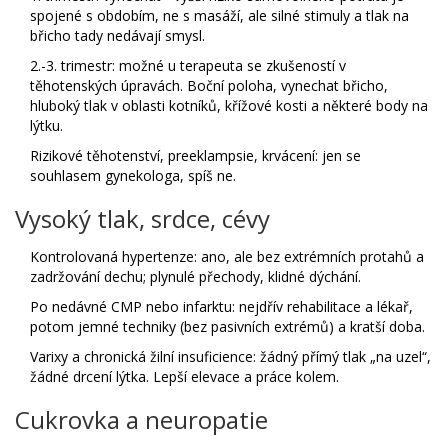
spojené s obdobím, ne s masáží, ale silné stimuly a tlak na
břicho tady nedávají smysl.
2.-3. trimestr: možné u terapeuta se zkušeností v
těhotenských úpravách. Boční poloha, vynechat břicho,
hluboký tlak v oblasti kotníků, křížové kosti a některé body na
lýtku.
Rizikové těhotenství, preeklampsie, krvácení: jen se
souhlasem gynekologa, spíš ne.
Vysoký tlak, srdce, cévy
Kontrolovaná hypertenze: ano, ale bez extrémních protahů a
zadržování dechu; plynulé přechody, klidné dýchání.
Po nedávné CMP nebo infarktu: nejdřív rehabilitace a lékař,
potom jemné techniky (bez pasivních extrémů) a kratší doba.
Varixy a chronická žilní insuficience: žádný přímý tlak „na uzel“,
žádné drcení lýtka. Lepší elevace a práce kolem.
Cukrovka a neuropatie