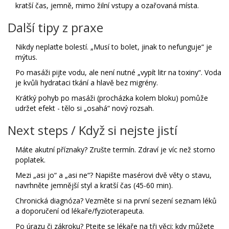
kratší čas, jemně, mimo žilní vstupy a ozařovaná místa.
Další tipy z praxe
Nikdy neplaťte bolestí. „Musí to bolet, jinak to nefunguje“ je
mýtus.
Po masáži pijte vodu, ale není nutné „vypít litr na toxiny“. Voda
je kvůli hydrataci tkání a hlavě bez migrény.
Krátký pohyb po masáži (procházka kolem bloku) pomůže
udržet efekt - tělo si „osahá“ nový rozsah.
Next steps / Když si nejste jistí
Máte akutní příznaky? Zrušte termín. Zdraví je víc než storno
poplatek.
Mezi „asi jo“ a „asi ne“? Napište masérovi dvě věty o stavu,
navrhněte jemnější styl a kratší čas (45-60 min).
Chronická diagnóza? Vezměte si na první sezení seznam léků
a doporučení od lékaře/fyzioterapeuta.
Po úrazu či zákroku? Ptejte se lékaře na tři věci: kdy můžete