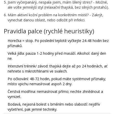
Jsem vyčerpaná/ý, nespala jsem, mám šílený stres? - Možné,
ale volte jemnější styl (relaxační thajská, bez silných protahů).
Mám aktivní kožní problém na konkrétním místě? - Zakrýt,
vynechat danou oblast, nebo odložit při infekci.
Pravidla palce (rychlé heuristiky)
Horečka = stop. Po poslední teplotě vyčkejte 24-48 hodin bez
příznaků.
Velká jídla: pauza 1-2 hodiny před masáží. Alkohol: daný den
ne.
Intenzivní trénink/ závod: thajská dejte až po 24 hodinách, ať
nehnete s mikrotrhlinami ve svalech.
Po očkování: 48-72 hodin, pokud máte systémové příznaky;
místo vpichu nemasírovat aspoň 2 dny.
Čerstvá modřina: nemasírovat přímo; nechte zhnědnout a
vymizet.
Bodavá, nejasná bolest s brněním nebo slabostí: nejdřív
vyšetření, pak jemné techniky.