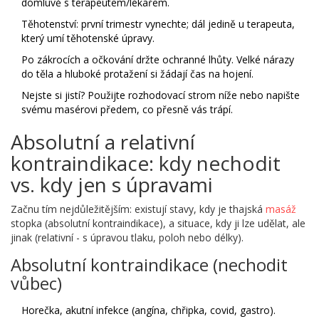
domluvě s terapeutem/lékařem.
Těhotenství: první trimestr vynechte; dál jedině u terapeuta,
který umí těhotenské úpravy.
Po zákrocích a očkování držte ochranné lhůty. Velké nárazy
do těla a hluboké protažení si žádají čas na hojení.
Nejste si jistí? Použijte rozhodovací strom níže nebo napište
svému masérovi předem, co přesně vás trápí.
Absolutní a relativní
kontraindikace: kdy nechodit
vs. kdy jen s úpravami
Začnu tím nejdůležitějším: existují stavy, kdy je thajská
masáž
stopka (absolutní kontraindikace), a situace, kdy ji lze udělat, ale
jinak (relativní - s úpravou tlaku, poloh nebo délky).
Absolutní kontraindikace (nechodit
vůbec)
Horečka, akutní infekce (angína, chřipka, covid, gastro).