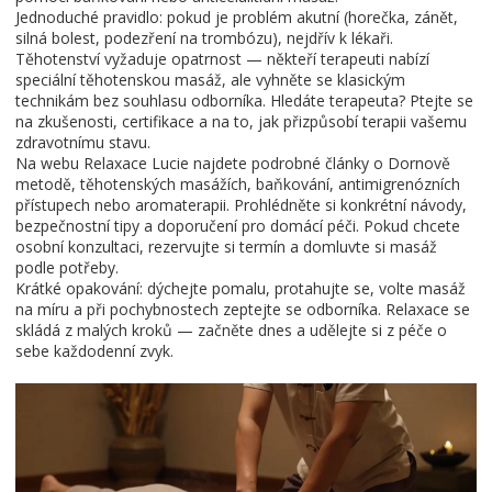
Jednoduché pravidlo: pokud je problém akutní (horečka, zánět,
silná bolest, podezření na trombózu), nejdřív k lékaři.
Těhotenství vyžaduje opatrnost — někteří terapeuti nabízí
speciální těhotenskou masáž, ale vyhněte se klasickým
technikám bez souhlasu odborníka. Hledáte terapeuta? Ptejte se
na zkušenosti, certifikace a na to, jak přizpůsobí terapii vašemu
zdravotnímu stavu.
Na webu Relaxace Lucie najdete podrobné články o Dornově
metodě, těhotenských masážích, baňkování, antimigrenózních
přístupech nebo aromaterapii. Prohlédněte si konkrétní návody,
bezpečnostní tipy a doporučení pro domácí péči. Pokud chcete
osobní konzultaci, rezervujte si termín a domluvte si masáž
podle potřeby.
Krátké opakování: dýchejte pomalu, protahujte se, volte masáž
na míru a při pochybnostech zeptejte se odborníka. Relaxace se
skládá z malých kroků — začněte dnes a udělejte si z péče o
sebe každodenní zvyk.