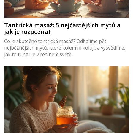
Tantrická masáž: 5 nejčastějších mýtů a
jak je rozpoznat
Co je skutečně tantrická masáž? Odhalíme pět
nejběžnějších mýtů, které kolem ní kolují, a vysvětlíme,
jak to funguje v reálném světě.