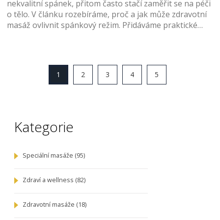
nekvalitní spánek, přitom často stačí zaměřit se na péči
o tělo. V článku rozebíráme, proč a jak může zdravotní
masáž ovlivnit spánkový režim. Přidáváme praktické
tipy, čemu se vyhnout, kdy na masáž chodit i co čekat z
pohledu výsledků. Nechybí konkrétní příklady, jak
začlenit masáž do běžného života.
1
2
3
4
5
Kategorie
Speciální masáže
(95)
Zdraví a wellness
(82)
Zdravotní masáže
(18)