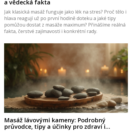
a vědecká fakta
Jak klasická masáž funguje jako lék na stres? Proč tělo i
hlava reagují už po první hodině doteku a jaké tipy
pomůžou dostat z masáže maximum? Přinášíme reálná
fakta, čerstvé zajímavosti i konkrétní rady.
Masáž lávovými kameny: Podrobný
průvodce, tipy a účinky pro zdraví i