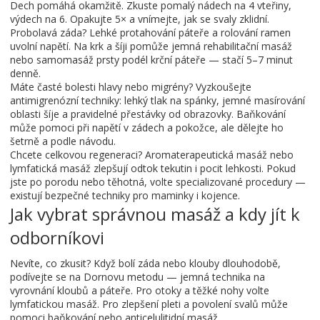
Dech pomáhá okamžitě. Zkuste pomalý nádech na 4 vteřiny,
výdech na 6. Opakujte 5× a vnímejte, jak se svaly zklidní.
Probolavá záda? Lehké protahování páteře a rolování ramen
uvolní napětí. Na krk a šíji pomůže jemná rehabilitační masáž
nebo samomasáž prsty podél krční páteře — stačí 5–7 minut
denně.
Máte časté bolesti hlavy nebo migrény? Vyzkoušejte
antimigrenózní techniky: lehký tlak na spánky, jemné masírování
oblasti šíje a pravidelné přestávky od obrazovky. Baňkování
může pomoci při napětí v zádech a pokožce, ale dělejte ho
šetrně a podle návodu.
Chcete celkovou regeneraci? Aromaterapeutická masáž nebo
lymfatická masáž zlepšují odtok tekutin i pocit lehkosti. Pokud
jste po porodu nebo těhotná, volte specializované procedury —
existují bezpečné techniky pro maminky i kojence.
Jak vybrat správnou masáž a kdy jít k
odborníkovi
Nevíte, co zkusit? Když bolí záda nebo klouby dlouhodobě,
podívejte se na Dornovu metodu — jemná technika na
vyrovnání kloubů a páteře. Pro otoky a těžké nohy volte
lymfatickou masáž. Pro zlepšení pleti a povolení svalů může
pomoci baňkování nebo anticelulitidní masáž.