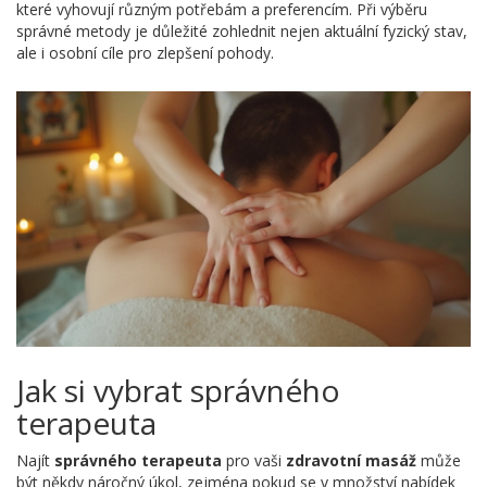
které vyhovují různým potřebám a preferencím. Při výběru
správné metody je důležité zohlednit nejen aktuální fyzický stav,
ale i osobní cíle pro zlepšení pohody.
Jak si vybrat správného
terapeuta
Najít
správného terapeuta
pro vaši
zdravotní masáž
může
být někdy náročný úkol, zejména pokud se v množství nabídek