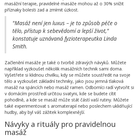
masážní terapie, pravidelné masáže mohou až o 30% snížit
příznaky bolesti zad a zmírnit úzkost.
"Masáž není jen luxus – je to způsob péče o
tělo, přístup k sebevědomí a lepší život,"
konstatuje uznávaná fyzioterapeutka Linda
Smith.
Začlenění masáže je také o tvorbě zdravých návyků. Můžete
například vyzkoušet několik masážních technik sami doma.
Vyšetřete si klidnou chvilku, kdy se můžete soustředit na svoje
tělo a vyzkoušet základní techniky, jako jsou jemná tlaková
masáž na spáncích nebo masáž ramen. Odborníci radí vytvořit si
v domácím prostředí určitou svatyni, kde se budete cítit
pohodlně, a kde se masáž může stát částí vaší rutiny. Můžete
také experimentovat s aromaterapií nebo poslechem uklidňující
hudby, aby byl váš zážitek komplexnější.
Návyky a rituály pro pravidelnou
masáž