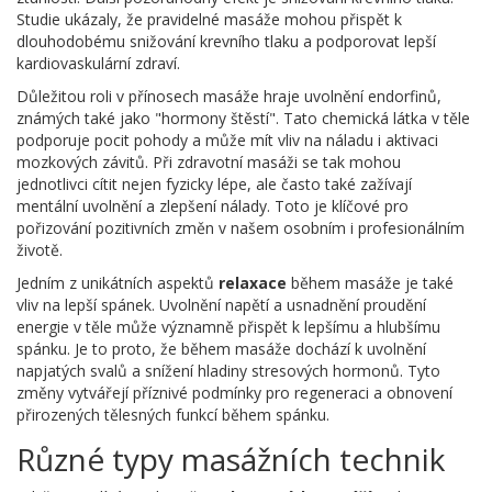
Studie ukázaly, že pravidelné masáže mohou přispět k
dlouhodobému snižování krevního tlaku a podporovat lepší
kardiovaskulární zdraví.
Důležitou roli v přínosech masáže hraje uvolnění endorfinů,
známých také jako "hormony štěstí". Tato chemická látka v těle
podporuje pocit pohody a může mít vliv na náladu i aktivaci
mozkových závitů. Při zdravotní masáži se tak mohou
jednotlivci cítit nejen fyzicky lépe, ale často také zažívají
mentální uvolnění a zlepšení nálady. Toto je klíčové pro
pořizování pozitivních změn v našem osobním i profesionálním
životě.
Jedním z unikátních aspektů
relaxace
během masáže je také
vliv na lepší spánek. Uvolnění napětí a usnadnění proudění
energie v těle může významně přispět k lepšímu a hlubšímu
spánku. Je to proto, že během masáže dochází k uvolnění
napjatých svalů a snížení hladiny stresových hormonů. Tyto
změny vytvářejí příznivé podmínky pro regeneraci a obnovení
přirozených tělesných funkcí během spánku.
Různé typy masážních technik