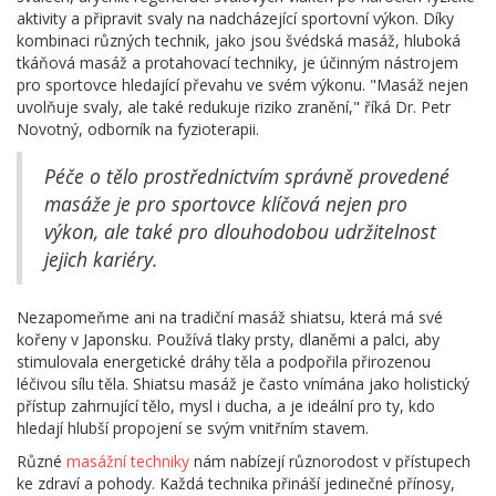
aktivity a připravit svaly na nadcházející sportovní výkon. Díky
kombinaci různých technik, jako jsou švédská masáž, hluboká
tkáňová masáž a protahovací techniky, je účinným nástrojem
pro sportovce hledající převahu ve svém výkonu. "Masáž nejen
uvolňuje svaly, ale také redukuje riziko zranění," říká Dr. Petr
Novotný, odborník na fyzioterapii.
Péče o tělo prostřednictvím správně provedené
masáže je pro sportovce klíčová nejen pro
výkon, ale také pro dlouhodobou udržitelnost
jejich kariéry.
Nezapomeňme ani na tradiční masáž shiatsu, která má své
kořeny v Japonsku. Používá tlaky prsty, dlaněmi a palci, aby
stimulovala energetické dráhy těla a podpořila přirozenou
léčivou sílu těla. Shiatsu masáž je často vnímána jako holistický
přístup zahrnující tělo, mysl i ducha, a je ideální pro ty, kdo
hledají hlubší propojení se svým vnitřním stavem.
Různé
masážní techniky
nám nabízejí různorodost v přístupech
ke zdraví a pohody. Každá technika přináší jedinečné přínosy,