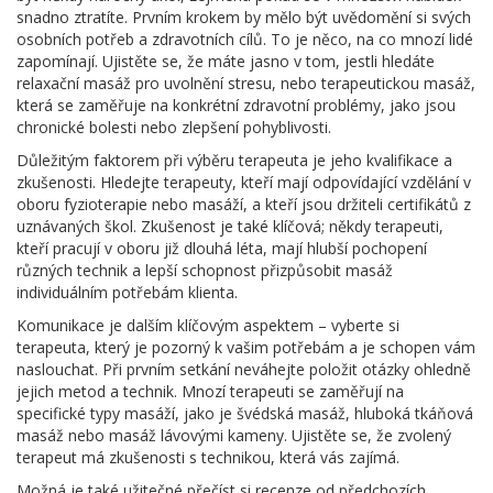
snadno ztratíte. Prvním krokem by mělo být uvědomění si svých
osobních potřeb a zdravotních cílů. To je něco, na co mnozí lidé
zapomínají. Ujistěte se, že máte jasno v tom, jestli hledáte
relaxační masáž pro uvolnění stresu, nebo terapeutickou masáž,
která se zaměřuje na konkrétní zdravotní problémy, jako jsou
chronické bolesti nebo zlepšení pohyblivosti.
Důležitým faktorem při výběru terapeuta je jeho kvalifikace a
zkušenosti. Hledejte terapeuty, kteří mají odpovídající vzdělání v
oboru fyzioterapie nebo masáží, a kteří jsou držiteli certifikátů z
uznávaných škol. Zkušenost je také klíčová; někdy terapeuti,
kteří pracují v oboru již dlouhá léta, mají hlubší pochopení
různých technik a lepší schopnost přizpůsobit masáž
individuálním potřebám klienta.
Komunikace je dalším klíčovým aspektem – vyberte si
terapeuta, který je pozorný k vašim potřebám a je schopen vám
naslouchat. Při prvním setkání neváhejte položit otázky ohledně
jejich metod a technik. Mnozí terapeuti se zaměřují na
specifické typy masáží, jako je švédská masáž, hluboká tkáňová
masáž nebo masáž lávovými kameny. Ujistěte se, že zvolený
terapeut má zkušenosti s technikou, která vás zajímá.
Možná je také užitečné přečíst si recenze od předchozích