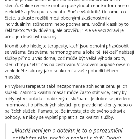
klientů. Online recenze mohou poskytnout cenné informace o
efektivitě a přístupu terapeuta. Buďte však kritičtí k tomu, co
čtete, a zkuste rozlišit mezi obecnými zkušenostmi a
individuálními stížnostmi nebo pochvalami. Možná klasik by to
řekl takto: "Vždy důvěřuj, ale prověřuj." Ale ve věci zdraví je
přeci jen lepší být opatrný.
Kromě toho hledejte terapeuty, kteří jsou ochotni přizpůsobit
se vašemu časovému harmonogramu a lokalitě. Někteří nabízejí
služby přímo u vás doma, což může být velká výhoda pro ty,
kteří chtějí ušetřit čas na cestování. V takovém případě ovšem
zohledněte faktory jako soukromí a vaše pohodlí během
masáže.
Při výběru terapeuta také nezapomeňte zohlednit cenu jejich
služeb. Zatímco kvalitní masáž může často stát více, ceny by
měly být v souladu s nabízenými službami. Je dobré se předem
informovat i o případných slevách pro pravidelné klienty nebo o
balíčcích služeb. Pamatujte, že investujete do svého zdraví a
pohody, a někdy se vyplatí připlatit si za kvalitní služby.
„Masáž není jen o doteku; je to o porozumění
potřebám těla, pocitů a spojení s duší. Dobrý