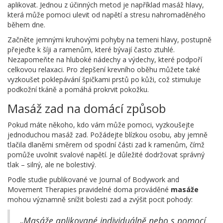
aplikovat. Jednou z účinných metod je například masáž hlavy,
která může pomoci ulevit od napětí a stresu nahromaděného
během dne.
Začněte jemnými kruhovými pohyby na temeni hlavy, postupně
přejeďte k šíji a ramenům, které bývají často ztuhlé.
Nezapomeňte na hluboké nádechy a výdechy, které podpoří
celkovou relaxaci. Pro zlepšení krevního oběhu můžete také
vyzkoušet poklepávání špičkami prstů po kůži, což stimuluje
podkožní tkáně a pomáhá prokrvit pokožku.
Masáž zad na domácí způsob
Pokud máte někoho, kdo vám může pomoci, vyzkoušejte
jednoduchou masáž zad. Požádejte blízkou osobu, aby jemně
tlačila dlaněmi směrem od spodní části zad k ramenům, čímž
pomůže uvolnit svalové napětí. Je důležité dodržovat správný
tlak – silný, ale ne bolestivý.
Podle studie publikované ve Journal of Bodywork and
Movement Therapies pravidelné doma prováděné
masáže
mohou významně snížit bolesti zad a zvýšit pocit pohody:
„Masáže aplikované individuálně nebo s pomocí