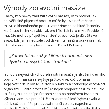
Výhody zdravotní masáže
Každý, kdo někdy zažil
zdravotní masáž
, vám potvrdí, jak
neuvěřitelně příjemný pocit to může být. Ale než začneme
mluvit o blahodárném pocitu, zaměříme se na hlubší benefity,
které tato technika nabízí jak pro tělo, tak i pro mysl. Pravidelné
masáže mohou přispět ke snížení stresu, což je důležité ve
světě, kde jsme neustále pod tlakem termínů a očekávání. Jak
už řekl renomovaný fyzioterapeut Daniel Pokorný:
„Zdravotní masáž je klíčem k harmonii mezi
fyzickou a psychickou stránkou.“
Jednou z největších výhod zdravotní masáže je zlepšení krevního
oběhu. Při masáži se zvyšuje průtok krve, což pomáhá
zlepšovat přísun kyslíku a živin k buňkám a podporuje detoxikaci
organismu. Tento proces může nejen podpořit naši imunitu, ale
také urychlit hojení po úrazech nebo po náročném fyzickém
výkonu. Více krve proudící tělem znamená lepší výživu svalů a
tkání, což se může projevovat menší bolestí, napětím a
ztuhlostí. Další pozoruhodný efekt je snižování krevního tlaku.