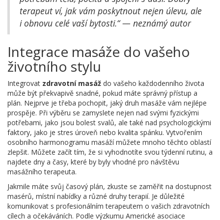
terapeut ví, jak vám poskytnout nejen úlevu, ale
i obnovu celé vaší bytosti.“ — neznámý autor
Integrace masáže do vašeho
životního stylu
Integrovat
zdravotní masáž
do vašeho každodenního života
může být překvapivě snadné, pokud máte správný přístup a
plán. Nejprve je třeba pochopit, jaký druh masáže vám nejlépe
prospěje. Při výběru se zamyslete nejen nad svými fyzickými
potřebami, jako jsou bolest svalů, ale také nad psychologickými
faktory, jako je stres úroveň nebo kvalita spánku. Vytvořením
osobního harmonogramu masáží můžete mnoho těchto oblastí
zlepšit. Můžete začít tím, že si vyhodnotíte svou týdenní rutinu, a
najdete dny a časy, které by byly vhodné pro návštěvu
masážního terapeuta.
Jakmile máte svůj časový plán, zkuste se zaměřit na dostupnost
masérů, místní nabídky a různé druhy terapií. Je důležité
komunikovat s profesionálním terapeutem o vašich zdravotních
cílech a očekáváních. Podle výzkumu Americké asociace