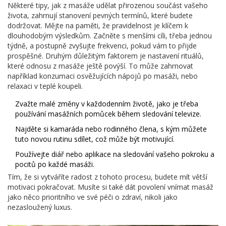
Některé tipy, jak z masáže udělat přirozenou součást vašeho
života, zahrnují stanovení pevných termínů, které budete
dodržovat. Mějte na paměti, že pravidelnost je klíčem k
dlouhodobým výsledkům. Začněte s menšími cíli, třeba jednou
týdně, a postupně zvyšujte frekvenci, pokud vám to přijde
prospěšné. Druhým důležitým faktorem je nastavení rituálů,
které odnosu z masáže ještě povýší. To může zahrnovat
například konzumaci osvěžujících nápojů po masáži, nebo
relaxaci v teplé koupeli.
Zvažte malé změny v každodenním životě, jako je třeba
používání masážních pomůcek během sledování televize.
Najděte si kamaráda nebo rodinného člena, s kým můžete
tuto novou rutinu sdílet, což může být motivující.
Používejte diář nebo aplikace na sledování vašeho pokroku a
pocitů po každé masáži.
Tím, že si vytváříte radost z tohoto procesu, budete mít větší
motivaci pokračovat. Musíte si také dát povolení vnímat masáž
jako něco prioritního ve své péči o zdraví, nikoli jako
nezasloužený luxus.