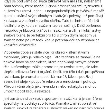
Když se podíváme do světa
zdravotních masáží
, nalezneme
řadu technik, které mohou účinně prospět našemu fyzickému i
duševnímu zdraví. Jednou z nejpopulárnějších je švédská masáž,
která je známá svými dlouhými hladivými pohyby, jež pomáhají
k relaxaci a zlepšení krevního oběhu. Tato technika může být
ideální pro ty, kdo s masážemi teprve začínají. Další oblíbenou
metodou je hluboká tkáňová masáž, která cílí na hlubší vrstvy
svalové tkáně. Je perfektní pro lidi s chronickým napětím ve
svalech nebo po úrazech, kde je potřeba více soustředění na
konkrétní oblasti těla.
V poslední době se stále více lidí obrací k alternativním
metodám, jako je reflexologie. Tato technika se zaměřuje na
tlakové body na chodidlech, které odpovídají různým částem
těla. Reflexologie může pomoci nejen uvolnit stres, ale také
zlepšit celkovou funkci orgánů. Další, pro tělo i duši prospěšnou
technikou, je aromaterapeutická masáž, kde se používají
esenciální oleje k podpoře relaxace a emocionální pohody.
Přírodní vůně olejů jako levandule nebo eukalyptus mohou
umocnit pocit klidu a relaxace.
Jiné zastánce si pak našla sportovní masáž, která je zaměřena
specificky na potřeby sportovců. Pomáhá zmírnit bolest ve
svalech, urychlit regeneraci svalových vláken po nárocích fyzické