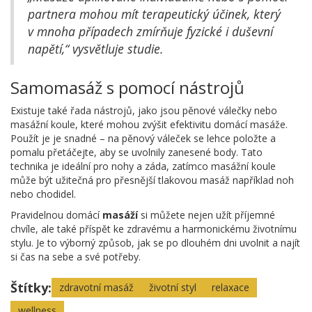
partnera mohou mít terapeutický účinek, který
v mnoha případech zmírňuje fyzické i duševní
napětí,“ vysvětluje studie.
Samomasáž s pomocí nástrojů
Existuje také řada nástrojů, jako jsou pěnové válečky nebo
masážní koule, které mohou zvýšit efektivitu domácí masáže.
Použít je je snadné – na pěnový váleček se lehce položte a
pomalu přetáčejte, aby se uvolnily zanesené body. Tato
technika je ideální pro nohy a záda, zatímco masážní koule
může být užitečná pro přesnější tlakovou masáž například noh
nebo chodidel.
Pravidelnou domácí
masáží
si můžete nejen užít příjemné
chvíle, ale také příspět ke zdravému a harmonickému životnímu
stylu. Je to výborný způsob, jak se po dlouhém dni uvolnit a najít
si čas na sebe a své potřeby.
Štítky:
zdravotní masáž
životní styl
relaxace
wellness