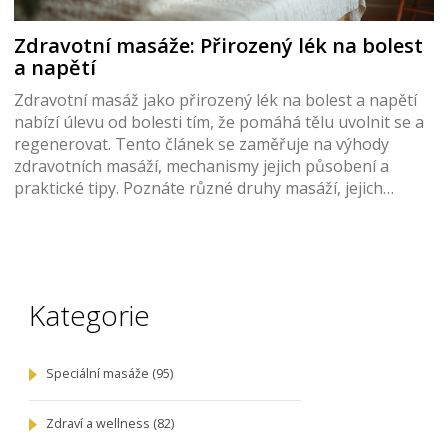
Zdravotní masáže: Přirozený lék na bolest
a napětí
Zdravotní masáž jako přirozený lék na bolest a napětí
nabízí úlevu od bolesti tím, že pomáhá tělu uvolnit se a
regenerovat. Tento článek se zaměřuje na výhody
zdravotních masáží, mechanismy jejich působení a
praktické tipy. Poznáte různé druhy masáží, jejich
historii a jak mohou být zapojeny do běžného života
pro zlepšení zdraví a pohody.
Kategorie
Speciální masáže
(95)
Zdraví a wellness
(82)