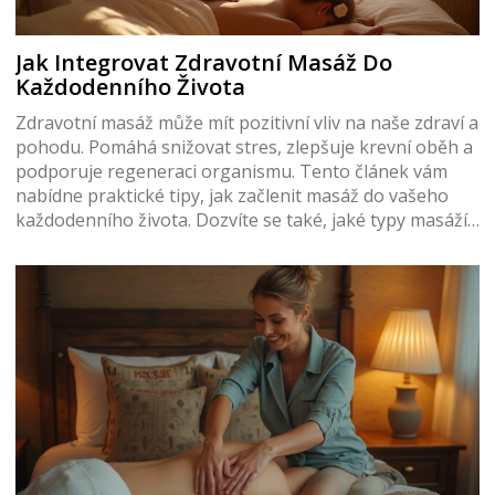
Jak Integrovat Zdravotní Masáž Do
Každodenního Života
Zdravotní masáž může mít pozitivní vliv na naše zdraví a
pohodu. Pomáhá snižovat stres, zlepšuje krevní oběh a
podporuje regeneraci organismu. Tento článek vám
nabídne praktické tipy, jak začlenit masáž do vašeho
každodenního života. Dozvíte se také, jaké typy masáží
existují a které z nich jsou ideální pro konkrétní
potřeby.