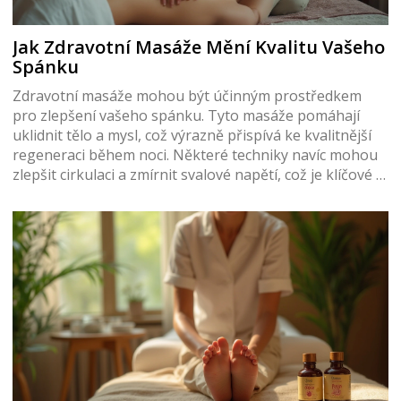
Jak Zdravotní Masáže Mění Kvalitu Vašeho
Spánku
Zdravotní masáže mohou být účinným prostředkem
pro zlepšení vašeho spánku. Tyto masáže pomáhají
uklidnit tělo a mysl, což výrazně přispívá ke kvalitnější
regeneraci během noci. Některé techniky navíc mohou
zlepšit cirkulaci a zmírnit svalové napětí, což je klíčové k
dosažení plnohodnotného odpočinku. Ponořte se do
různých typů zdravotních masáží, které mohou vést k
lepšímu spánkovému cyklu a celkovému pocitu pohody.
Naučte se, jak pravidelné sezení může pozitivně ovlivnit
váš každodenní život.