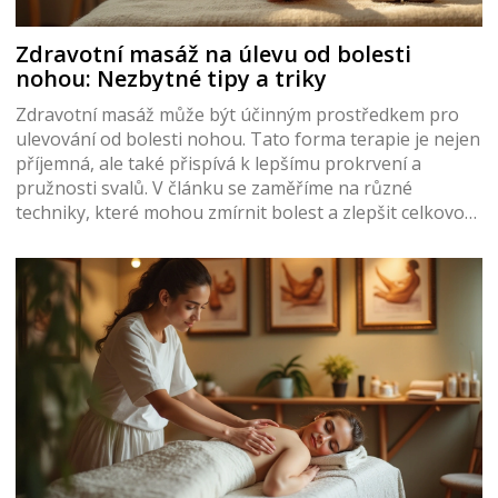
Zdravotní masáž na úlevu od bolesti
nohou: Nezbytné tipy a triky
Zdravotní masáž může být účinným prostředkem pro
ulevování od bolesti nohou. Tato forma terapie je nejen
příjemná, ale také přispívá k lepšímu prokrvení a
pružnosti svalů. V článku se zaměříme na různé
techniky, které mohou zmírnit bolest a zlepšit celkovou
pohodu. Poradíme, jaké druhy masáže jsou
nejvhodnější a jak správně na ně připravit. Seznámíme
se s nejnovějšími výzkumy a přínosy tohoto přístupu
pro zdraví nohou.