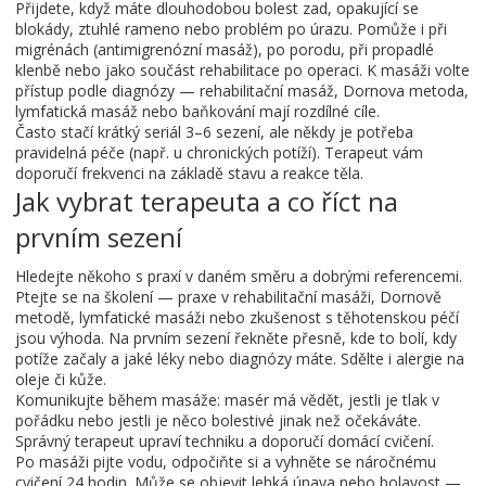
Přijdete, když máte dlouhodobou bolest zad, opakující se
blokády, ztuhlé rameno nebo problém po úrazu. Pomůže i při
migrénách (antimigrenózní masáž), po porodu, při propadlé
klenbě nebo jako součást rehabilitace po operaci. K masáži volte
přístup podle diagnózy — rehabilitační masáž, Dornova metoda,
lymfatická masáž nebo baňkování mají rozdílné cíle.
Často stačí krátký seriál 3–6 sezení, ale někdy je potřeba
pravidelná péče (např. u chronických potíží). Terapeut vám
doporučí frekvenci na základě stavu a reakce těla.
Jak vybrat terapeuta a co říct na
prvním sezení
Hledejte někoho s praxí v daném směru a dobrými referencemi.
Ptejte se na školení — praxe v rehabilitační masáži, Dornově
metodě, lymfatické masáži nebo zkušenost s těhotenskou péčí
jsou výhoda. Na prvním sezení řekněte přesně, kde to bolí, kdy
potíže začaly a jaké léky nebo diagnózy máte. Sdělte i alergie na
oleje či kůže.
Komunikujte během masáže: masér má vědět, jestli je tlak v
pořádku nebo jestli je něco bolestivé jinak než očekáváte.
Správný terapeut upraví techniku a doporučí domácí cvičení.
Po masáži pijte vodu, odpočiňte si a vyhněte se náročnému
cvičení 24 hodin. Může se objevit lehká únava nebo bolavost —