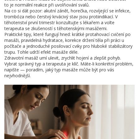
to je normální reakce při uvolňování svalů.
Na co si dát pozor: akutní zánět, horečka, rozvíjející se infekce,
trombóza nebo čerstvý krvácivý stav jsou protiindikací. V
těhotenství první trimestr konzultujte s lékařem a volte
terapeuta se zkušeností s těhotenskými masážemi.
Praktické tipy, které fungují hned: krátké protahovací cvičení po
masáži, pravidelná hydratace, korekce držení těla při práci u
počítače a jednoduché posilovací cviky pro hluboké stabilizátory
trupu. Tohle udrží efekt masáže déle.
Zdravotní masáž umí ulevit, zrychlit hojení a zlepšit pohyb.
Vybrat správný typ a terapeuta je klíč. Máte-li konkrétní problém,
napište — poradím, jaký typ masáže může být pro vás
nejvhodnější.