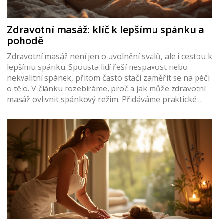
Zdravotní masáž: klíč k lepšímu spánku a
pohodě
Zdravotní masáž není jen o uvolnění svalů, ale i cestou k
lepšímu spánku. Spousta lidí řeší nespavost nebo
nekvalitní spánek, přitom často stačí zaměřit se na péči
o tělo. V článku rozebíráme, proč a jak může zdravotní
masáž ovlivnit spánkový režim. Přidáváme praktické
tipy, čemu se vyhnout, kdy na masáž chodit i co čekat z
pohledu výsledků. Nechybí konkrétní příklady, jak
začlenit masáž do běžného života.