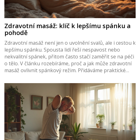
Zdravotní masáž: klíč k lepšímu spánku a
pohodě
Zdravotní masáž není jen o uvolnění svalů, ale i cestou k
lepšímu spánku. Spousta lidí řeší nespavost nebo
nekvalitní spánek, přitom často stačí zaměřit se na péči
o tělo. V článku rozebíráme, proč a jak může zdravotní
masáž ovlivnit spánkový režim. Přidáváme praktické
tipy, čemu se vyhnout, kdy na masáž chodit i co čekat z
pohledu výsledků. Nechybí konkrétní příklady, jak
začlenit masáž do běžného života.