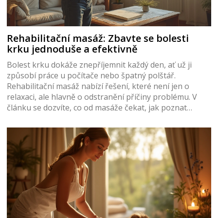
Rehabilitační masáž: Zbavte se bolesti
krku jednoduše a efektivně
Bolest krku dokáže znepříjemnit každý den, ať už ji
způsobí práce u počítače nebo špatný polštář.
Rehabilitační masáž nabízí řešení, které není jen o
relaxaci, ale hlavně o odstranění příčiny problému. V
článku se dozvíte, co od masáže čekat, jak poznat
správného terapeuta a jaké konkrétní tipy lze využít i
doma. Naučíte se také, kdy navštívit specialistu a co
dělat pro prevenci dalších bolestí. Vše jasně, prakticky a
bez zbytečných složitostí.