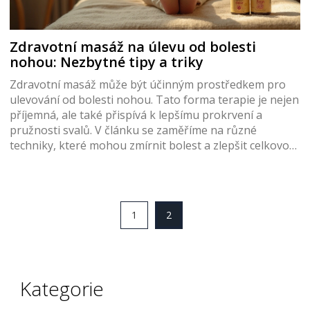
Zdravotní masáž na úlevu od bolesti
nohou: Nezbytné tipy a triky
Zdravotní masáž může být účinným prostředkem pro
ulevování od bolesti nohou. Tato forma terapie je nejen
příjemná, ale také přispívá k lepšímu prokrvení a
pružnosti svalů. V článku se zaměříme na různé
techniky, které mohou zmírnit bolest a zlepšit celkovou
pohodu. Poradíme, jaké druhy masáže jsou
nejvhodnější a jak správně na ně připravit. Seznámíme
se s nejnovějšími výzkumy a přínosy tohoto přístupu
pro zdraví nohou.
1
2
Kategorie