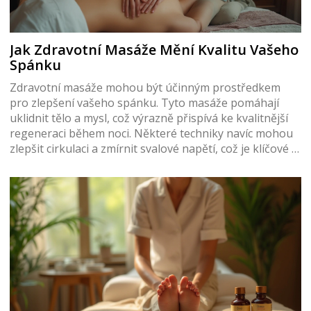
Jak Zdravotní Masáže Mění Kvalitu Vašeho
Spánku
Zdravotní masáže mohou být účinným prostředkem
pro zlepšení vašeho spánku. Tyto masáže pomáhají
uklidnit tělo a mysl, což výrazně přispívá ke kvalitnější
regeneraci během noci. Některé techniky navíc mohou
zlepšit cirkulaci a zmírnit svalové napětí, což je klíčové k
dosažení plnohodnotného odpočinku. Ponořte se do
různých typů zdravotních masáží, které mohou vést k
lepšímu spánkovému cyklu a celkovému pocitu pohody.
Naučte se, jak pravidelné sezení může pozitivně ovlivnit
váš každodenní život.