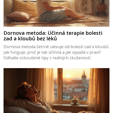
Dornova metoda: Účinná terapie bolesti
zad a kloubů bez léků
Dornova metoda šetrně ulevuje od bolesti zad a kloubů.
Jak funguje, proč je tak účinná a jak vypadá v praxi?
Odhalte ozkoušené tipy z reálných zkušeností.