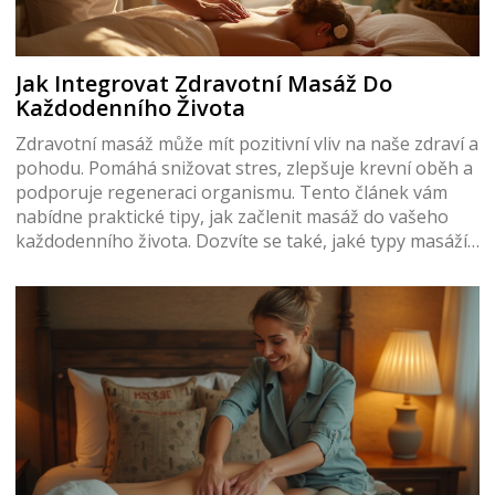
Jak Integrovat Zdravotní Masáž Do
Každodenního Života
Zdravotní masáž může mít pozitivní vliv na naše zdraví a
pohodu. Pomáhá snižovat stres, zlepšuje krevní oběh a
podporuje regeneraci organismu. Tento článek vám
nabídne praktické tipy, jak začlenit masáž do vašeho
každodenního života. Dozvíte se také, jaké typy masáží
existují a které z nich jsou ideální pro konkrétní
potřeby.