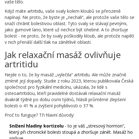
vaše tělo.
Když máte artritidu, vaše svaly kolem kloubů se přirozeně
napínají. Ne proto, že byste je „nechali“, ale protože vaše tělo se
snaží chránit bolestivou oblast. Tyto svaly se stávají pevnými,
jako gumové lano, které už nechce být ohebné. A to zhoršuje
bolest - ne proto, že by svaly poškodily kloub, ale protože napětí
v nich přenáší další tlak na zánětlivé oblasti.
Jak relaxační masáž ovlivňuje
artritidu
Nejde o to, že by masáž „vylečila“ artritidu. Ale může značně
zmírnit její dopady. Studie z roku 2023, kterou publikovala Česká
společnost pro fyzikální medicínu, ukázala, že lidé s
osteoartritidou, kteří pravidelně dostávali relaxační masáž
dvakrát týdně po dobu osmi týdnů, hlásili průměrné zlepšení
bolesti o 41 % a zvýšení pohyblivosti o 37 %.
Proč to funguje? Tři hlavní důvody:
Snížení hladiny kortizolu
- to je váš „stresový hormon“,
který při chronické bolesti stoupá a zhoršuje zánět. Masáž ho
snižuje.