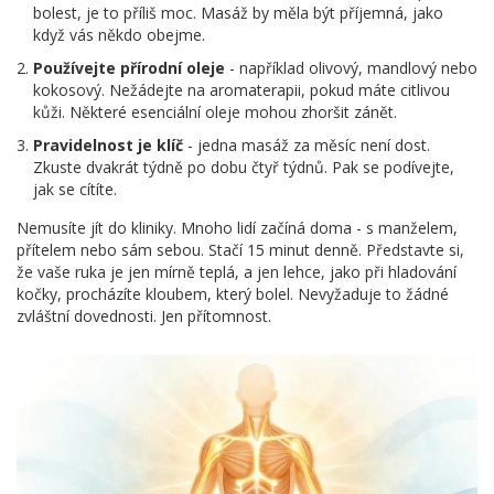
bolest, je to příliš moc. Masáž by měla být příjemná, jako
když vás někdo obejme.
Používejte přírodní oleje
- například olivový, mandlový nebo
kokosový. Nežádejte na aromaterapii, pokud máte citlivou
kůži. Některé esenciální oleje mohou zhoršit zánět.
Pravidelnost je klíč
- jedna masáž za měsíc není dost.
Zkuste dvakrát týdně po dobu čtyř týdnů. Pak se podívejte,
jak se cítíte.
Nemusíte jít do kliniky. Mnoho lidí začíná doma - s manželem,
přítelem nebo sám sebou. Stačí 15 minut denně. Představte si,
že vaše ruka je jen mírně teplá, a jen lehce, jako při hladování
kočky, procházíte kloubem, který bolel. Nevyžaduje to žádné
zvláštní dovednosti. Jen přítomnost.