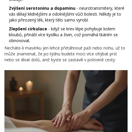
Zvýšení serotoninu a dopaminu
- neurotransmitery, které
vás dělají klidnějšími a odolnějšími vůči bolesti. Někdy je to
jako přirozený lék, který tělo samo vyrobí.
Zlepšení cirkulace
- když se krev lépe pohybuje kolem
kloubů, přináší více kyslíku a živin, což pomáhá tkáním se
obnovovat.
Necháte-li masérku jen lehce přetáhnout paži nebo nohu, už to
může znamenat, že po týdnu budete moci více ohýbat prst
nebo se dívat dolů, aniž byste se zastavili v polovině cesty.