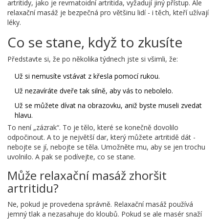
artritidy, jako je revmatoidní artritida, vyžadují jiný přístup. Ale
relaxační masáž je bezpečná pro většinu lidí - i těch, kteří užívají
léky.
Co se stane, když to zkusíte
Představte si, že po několika týdnech jste si všimli, že:
Už si nemusíte vstávat z křesla pomocí rukou.
Už nezavíráte dveře tak silně, aby vás to nebolelo.
Už se můžete dívat na obrazovku, aniž byste museli zvedat
hlavu.
To není „zázrak“. To je tělo, které se konečně dovolilo
odpočinout. A to je největší dar, který můžete artritidě dát -
nebojte se jí, nebojte se těla. Umožněte mu, aby se jen trochu
uvolnilo. A pak se podívejte, co se stane.
Může relaxační masáž zhoršit
artritidu?
Ne, pokud je provedena správně. Relaxační masáž používá
jemný tlak a nezasahuje do kloubů. Pokud se ale masér snaží