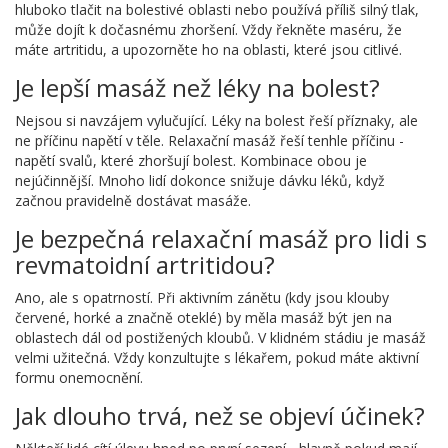
hluboko tlačit na bolestivé oblasti nebo používá příliš silný tlak,
může dojít k dočasnému zhoršení. Vždy řekněte maséru, že
máte artritidu, a upozorněte ho na oblasti, které jsou citlivé.
Je lepší masáž než léky na bolest?
Nejsou si navzájem vylučující. Léky na bolest řeší příznaky, ale
ne příčinu napětí v těle. Relaxační masáž řeší tenhle příčinu -
napětí svalů, které zhoršují bolest. Kombinace obou je
nejúčinnější. Mnoho lidí dokonce snižuje dávku léků, když
začnou pravidelně dostávat masáže.
Je bezpečná relaxační masáž pro lidi s
revmatoidní artritidou?
Ano, ale s opatrností. Při aktivním zánětu (kdy jsou klouby
červené, horké a značně oteklé) by měla masáž být jen na
oblastech dál od postižených kloubů. V klidném stádiu je masáž
velmi užitečná. Vždy konzultujte s lékařem, pokud máte aktivní
formu onemocnění.
Jak dlouho trvá, než se objeví účinek?