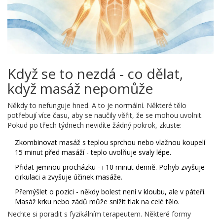
Když se to nezdá - co dělat,
když masáž nepomůže
Někdy to nefunguje hned. A to je normální. Některé tělo
potřebují více času, aby se naučily věřit, že se mohou uvolnit.
Pokud po třech týdnech nevidíte žádný pokrok, zkuste:
Zkombinovat masáž s teplou sprchou nebo vlažnou koupelí
15 minut před masáží - teplo uvolňuje svaly lépe.
Přidat jemnou procházku - i 10 minut denně. Pohyb zvyšuje
cirkulaci a zvyšuje účinek masáže.
Přemýšlet o pozici - někdy bolest není v kloubu, ale v páteři.
Masáž krku nebo zádů může snížit tlak na celé tělo.
Nechte si poradit s fyzikálním terapeutem. Některé formy