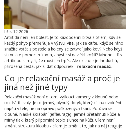
bře, 12 2026
Artritida není jen bolest. Je to každodenní bitva s tělem, kdy se
každý pohyb přeměňuje v výzvu. Víte, jak se cítíte, když se ráno
snažíte vstát z postele a koleny se zatvrdí jako kov? Nebo když
si musíte pomoci rukama, abyste si navlékli košili? Mnoho lidí s
artritidou si myslí, že musí jen trpět. Ale existuje jednoduchá,
přirozená cesta, jak si dát odpočinek -
relaxační masáž
.
Co je relaxační masáž a proč je
jiná než jiné typy
Relaxační masáž není o tom, vytlouct kameny z kloubů nebo
rozdrátit svaly. Je to jemný, plynulý dotyk, který cílí na uvolnění
napětí v těle, ne na opravu poškozených tkání. Používá se
dlouhé, hladké škrábání (effleurage), jemné přetáhnutí kůže a
mírný tlak, který připomíná teplo slunce na kůži. Cílem není
změnit strukturu kloubu - cílem je změnit to, jak na něj reaguje