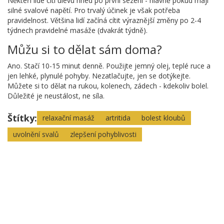
Někteří lidé cítí úlevu hned po první sezení - hlavně pokud mají
silné svalové napětí. Pro trvalý účinek je však potřeba
pravidelnost. Většina lidí začíná cítit výraznější změny po 2-4
týdnech pravidelné masáže (dvakrát týdně).
Můžu si to dělat sám doma?
Ano. Stačí 10-15 minut denně. Použijte jemný olej, teplé ruce a
jen lehké, plynulé pohyby. Nezatlačujte, jen se dotýkejte.
Můžete si to dělat na rukou, kolenech, zádech - kdekoliv bolel.
Důležité je neustálost, ne síla.
Štítky:
relaxační masáž
artritida
bolest kloubů
uvolnění svalů
zlepšení pohyblivosti