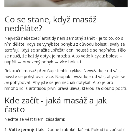
Co se stane, když masáž
neděláte?
Největší nebezpečí artritidy není samotný zánět - je to to, co s
ním děláte. Když se vyhýbáte pohybu z důvodu bolesti, svaly se
atrofují. Když se snažíte „přežít“ den, neustále se napínáte. Tělo
se naučí, že každý dotyk je hrozba. A to vede k cyklu: bolest →
napětí → omezený pohyb → více bolesti.
Relaxační masáž přerušuje tenhle cyklus. Nevyžaduje od vás,
abyste se pohybovali více. Naopak - vyžaduje od vás, abyste se
ne
pohybovali. Aby jste se jen nechali dotýkat. A to je pro
mnoho lidí s artritidou první pravá úleva, kterou za dlouho pocítí.
Kde začít - jaká masáž a jak
často
Nechte se vést třemi zásadami:
Volte jemný tlak
- žádné hluboké tlačení. Pokud to způsobí