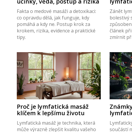
účinky, věda, postup a rizika
lymfati
postup
Fakta o medové masáži a detoxikaci:
Zánět lymf
co opravdu dělá, jak funguje, kdy
bolestivý 
pomáhá a kdy ne. Postup krok za
způsoben 
krokem, rizika, evidence a praktické
článek při
tipy.
zmírnit p
postupy v
Pochopíte
masáž pom
vyhledat l
podpořit 
vyváženou
pitným re
Proč je lymfatická masáž
Známky
klíčem k lepšímu životu
lymfati
je řešit
Lymfatická masáž je technika, která
Lymfatick
může výrazně zlepšit kvalitu vašeho
součástí 