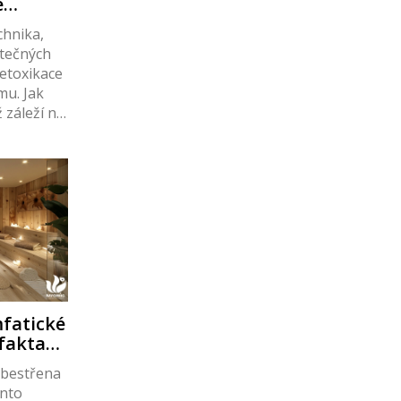
e
chnika,
itečných
detoxikace
mu. Jak
 záleží na
aždého
ytuje
náž, jak
li na ni
málních
fatické
 fakta
obestřena
nto