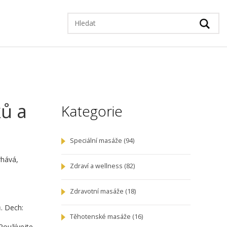
ků a
Kategorie
Speciální masáže
(94)
rhává,
Zdraví a wellness
(82)
Zdravotní masáže
(18)
ů. Dech:
Těhotenské masáže
(16)
Používejte