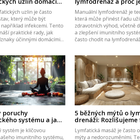
ckých uzlin domácími
lymfodrenáž a proč j
y
důležitá
atických uzlin je často
Manuální lymfodrenáž je te
stav, který může být
která může přinést řadu už
například infekcemi. Tento
zdravotních výhod, včetně 
náší praktické rady, jak
a zlepšení imunitního systé
říznaky účinnými domácími
často chodit na lymfodrenáž
četně lymfatické masáže.
individuálních potřebách k
, jak vám může pravidelná
člověka. Tento článek posk
oci a kdy je vhodné
přehled toho, co je lymfodre
ékaře. Naučíte se také, jak
funguje a jak často byste mě
lymfatický systém
chodit, abyste dosáhli opti
 stravou a dostatečným
výsledků.
žimem.
 poruchy
5 běžných mýtů o lym
ckého systému a jak
drenáži: Rozlišujeme
od fikce
ý systém je klíčovou
Lymfatická masáž je často 
našeho imunitního systému,
mýty a nedorozuměními. Te