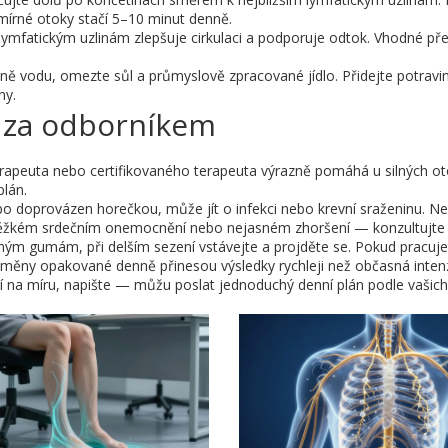
 mírné otoky stačí 5–10 minut denně.
ymfatickým uzlinám zlepšuje cirkulaci a podporuje odtok. Vhodné př
delně vodu, omezte sůl a průmyslově zpracované jídlo. Přidejte potrav
hy.
t za odborníkem
erapeuta nebo certifikovaného terapeuta výrazně pomáhá u silných o
plán.
nebo doprovázen horečkou, může jít o infekci nebo krevní sraženinu. N
 těžkém srdečním onemocnění nebo nejasném zhoršení — konzultujte 
ěsným gumám, při delším sezení vstávejte a projděte se. Pokud pracuje
změny opakované denně přinesou výsledky rychleji než občasná intenz
 na míru, napište — můžu poslat jednoduchý denní plán podle vašich 