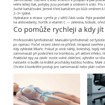
velmi lehký tlak, pohyby jsou pomalé a směrem k srdci. Pro
Suché kartáčování: Jemné tření kartáčem po kůži směrem k l
2–3× týdně.
Hydratace a strava: Lymfa je z větší části voda. Pijte pravi
na antioxidanty, hořčík a vitamín C — zelenina, bobule, ořec
Co pomůže rychleji a kdy jí
Profesionální lymfodrenáž: Manuální lymfodrenáž od fyziot
po operaci. Počet sezení závisí na příčině, terapeut navrhne 
Kdy vyhledat lékaře: Pokud je otok náhlý, bolestivý, teplý 
samomasáž při podezření na trombózu, při aktivní infekci,
Praktické tipy na závěr: noste volné oblečení, vyhněte se t
nastavte si budík na krátké procházky každou hodinu. Malé 
Chcete-li konkrétní postup pro samomasáž nebo plán cvičení