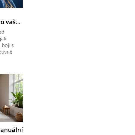
ro vaše
od
jak
boji s
ktivně
manuální