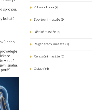
Zdraví a krása
(9)
ed sprchou,
iny bohaté
Sportovní masáže
(9)
Dětské masáže
(8)
toků nebo
Regenerační masáže
(7)
eprovádějte
lékaře.
Relaxační masáže
(6)
te v sedě,
ivní snaha.
Ostatní
(4)
potíží.