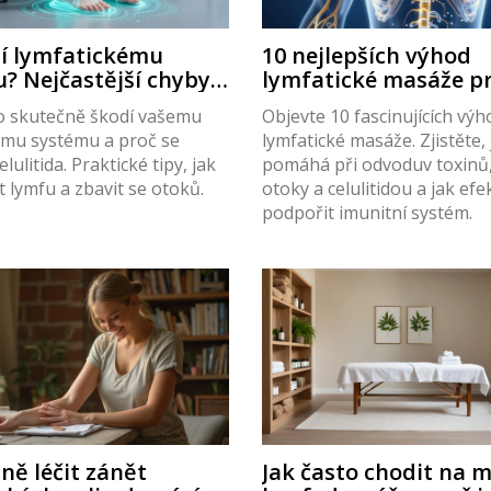
í lymfatickému
10 nejlepších výhod
? Nejčastější chyby a
lymfatické masáže p
apravit
tělo
 co skutečně škodí vašemu
Objevte 10 fascinujících výh
ému systému a proč se
lymfatické masáže. Zjistěte, 
lulitida. Praktické tipy, jak
pomáhá při odvoduv toxinů, 
 lymfu a zbavit se otoků.
otoky a celulitidou a jak efe
podpořit imunitní systém.
nně léčit zánět
Jak často chodit na 