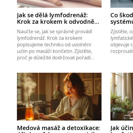
Jak se dělá lymfodrenáž:
Co škod
Krok za krokem k odvodnění
systému
těla
jak je n
Naučte se, jak se správně provádí
Zjistěte,
lymfodrenáž. Krok za krokem
lymfatick
popisujeme techniku od uvolnění
objevuje ce
uzlin po masáži končetin. Zjistěte,
rozproudit
proč je důležité dodržovat pořadí
kroků a jaké jsou hlavní benefity této
jemné masáže pro odvodnění těla.
Medová masáž a detoxikace:
Jak úči