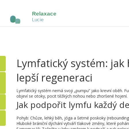
Lymfatický systém: jak
lepší regeneraci
Lymfatický systém nemá svoji „pumpu“ jako krevní oběh. Fu
objeví se otoky, pocit těžkých nohou nebo zhoršené hojení
Jak podpořit lymfu každý d
Pohyb: Chůze, lehký běh, jóga a šetrné poskoky (rebounding) 
Hluboké brániční dýchání vytváří tlakové změny, které pohán
Samomasáž: Začněte u krku směrem k podpaží a pak pokraču