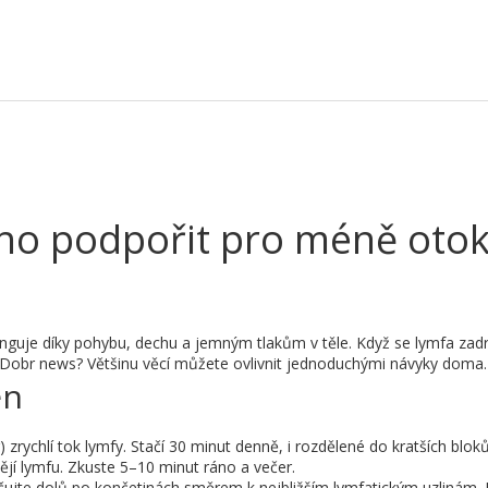
 ho podpořit pro méně oto
nguje díky pohybu, dechu a jemným tlakům v těle. Když se lymfa zad
. Dobr news? Většinu věcí můžete ovlivnit jednoduchými návyky doma.
en
zrychlí tok lymfy. Stačí 30 minut denně, i rozdělené do kratších blok
ějí lymfu. Zkuste 5–10 minut ráno a večer.
jte dolů po končetinách směrem k nejbližším lymfatickým uzlinám. 