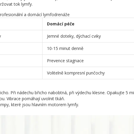
ržovat tok lymfy.
rofesionální a domácí lymfodrenáže
Domácí péče
y
Jemné doteky, dýchací cviky
10-15 minut denně
Prevence stagnace
Volitelně kompresní punčochy
řicho. Při nádechu břicho nabobtná, při výdechu klesne. Opakujte 5 mi
u. Vibrace pomáhají uvolnit tkáň.
pumpy, které jsou hlavním motorem lymfy.