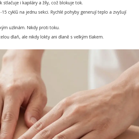
 stlačuje i kapiláry a žíly, což blokuje tok.
15 cyklů na jednu sekci. Rychlé pohyby generují teplo a zvyšují
ým uzlinám. Nikdy proti toku.
lou dlaň, ale nikdy lokty ani dlaně s velkým tlakem.