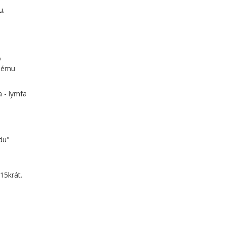
u.
o
epému
 - lymfa
du"
15krát.