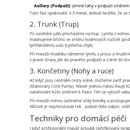
Axillary (Podpaží):
Jemné tahy v podpaží směrem na
Tuto fázi opakováte 3-5 minut, dokud necítíte, že se 
2. Trunk (Trup)
Po uvolnění uzlin přecházíme na trup. Lymfa z nohou a
masírujeme břicho ve směru hodinových ručiček (po
lymfatickému uzlu (cysterna chyli).
Při masáži hrudníku táhneme lymfu z prsou a hrudní 
z pravé strany jde do pravého podpaží a z levé do lev
3. Končetiny (Nohy a ruce)
Až když jsou centrální cesty volné, můžeme začít pr
(Stationary Cord Pump). Masér jednou rukou fixuje ků
natahování kůže směrem k fixaci. Tím se vytvoří vaku
Při masáži nohou začínáme vždy kotníky a postupujem
Klíčové je nepřerušovat tok - pokud cítíte odpor, snížít
Techniky pro domácí péči
I když profesionální masáž provádí certifikovaný ter