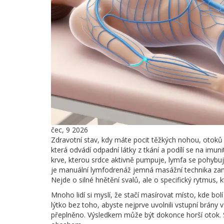
čec, 9 2026
Zdravotní stav, kdy máte pocit těžkých nohou, otoků 
která odvádí odpadní látky z tkání a podílí se na imu
krve, kterou srdce aktivně pumpuje, lymfa se pohybuj
je manuální
lymfodrenáž
jemná masážní technika zam
Nejde o silné hnětění svalů, ale o specifický rytmus, k
Mnoho lidí si myslí, že stačí masírovat místo, kde bol
lýtko bez toho, abyste nejprve uvolnili vstupní brány v
přeplněno. Výsledkem může být dokonce horší otok. S