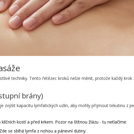
asáže
otlivé techniky. Tento řetězec kroků nelze měnit, protože každý krok
Vstupní brány)
e zvýšit kapacitu lymfatických uzlin, aby mohly přijmout tekutinu z per
íčních kostí a před krkem. Pozor na štítnou žlázu - tu netlačíme.
de se sbíhá lymfa z nohou a pánevní dutiny.