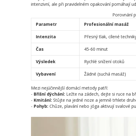
intenzivní, ale při pravidelném opakování pomáhají ud
Porovnání p
Parametr
Profesionální masáž
Intenzita
Přesný tlak, cílené technik
Čas
45-60 minut
Výsledek
Rychlé snížení otoků
Vybavení
Žádné (suchá masáž)
Mezi nejúčinnější domácí metody patří:
-
Břišní dýchání:
Ležte na zádech, dejte si ruce na b
-
Kmitání:
Stůjte na jedné noze a jemně trhlete druho
-
Pohyb:
Chůze, plavání nebo jóga aktivují svalové 