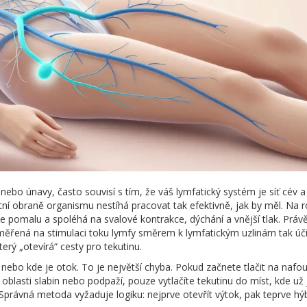
nebo únavy, často souvisí s tím, že váš
lymfatický systém
je síť cév a
nitní obraně organismu
nestíhá pracovat tak efektivně, jak by měl. Na r
e pomalu a spoléhá na svalové kontrakce, dýchání a vnější tlak. Práv
ěřená na stimulaci toku lymfy směrem k lymfatickým uzlinám
tak úč
terý „otevírá“ cesty pro tekutinu.
í nebo kde je otok. To je největší chyba. Pokud začnete tlačit na nafou
 oblasti slabin nebo podpaží, pouze vytlačíte tekutinu do míst, kde už 
právná metoda vyžaduje logiku: nejprve otevřít výtok, pak teprve hý