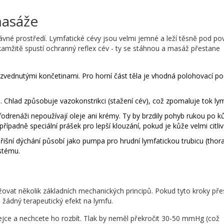
masáže
právné prostředí. Lymfatické cévy jsou velmi jemné a leží těsně pod p
 okamžitě spustí ochranný reflex cév - ty se stáhnou a masáž přestane
ě zvednutými končetinami. Pro horní část těla je vhodná polohovací p
. Chlad způsobuje vazokonstrikci (stažení cév), což zpomaluje tok lym
odrenáži nepoužívají oleje ani krémy. Ty by brzdily pohyb rukou po ků
řípadně speciální prášek pro lepší klouzání, pokud je kůže velmi citliv
řišní dýchání působí jako pumpa pro hrudní lymfatickou trubicu (thora
ystému.
ovat několik základních mechanických principů. Pokud tyto kroky pře
žádný terapeutický efekt na lymfu.
vejce a nechcete ho rozbít. Tlak by neměl překročit 30-50 mmHg (což