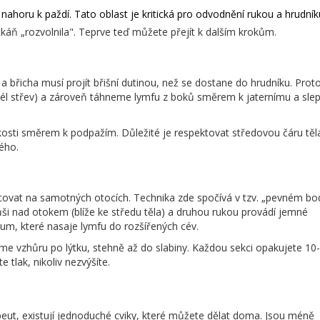
horu k paždí. Tato oblast je kritická pro odvodnění rukou a hrudník
tkáň „rozvolnila". Teprve teď můžete přejít k dalším krokům.
 břicha musí projít břišní dutinou, než se dostane do hrudníku. Prot
dél střev) a zároveň táhneme lymfu z boků směrem k jaternímu a sl
kosti směrem k podpažím. Důležité je respektovat středovou čáru těla
ého.
acovat na samotných otocích. Technika zde spočívá v tzv. „pevném bo
ši nad otokem (blíže ke středu těla) a druhou rukou provádí jemné
um, které nasaje lymfu do rozšířených cév.
e vzhůru po lýtku, stehně až do slabiny. Každou sekci opakujete 10-
e tlak, nikoliv nezvýšíte.
apeut, existují jednoduché cviky, které můžete dělat doma. Jsou méně