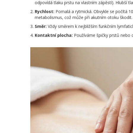
odpovídá tlaku prstu na vlastním zápěstí). Hlubší tlak
Rychlost:
Pomalá a rytmická. Obvykle se počítá 10-
metabolismus, což může při akutním otoku škodit.
Směr:
Vždy směrem k nejbližším funkčním lymfatick
Kontaktní plocha:
Používáme špičky prstů nebo ce