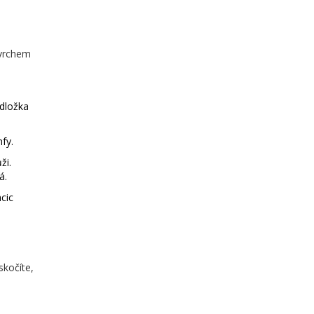
ovrchem
odložka
fy.
ži.
á.
cic
skočíte,