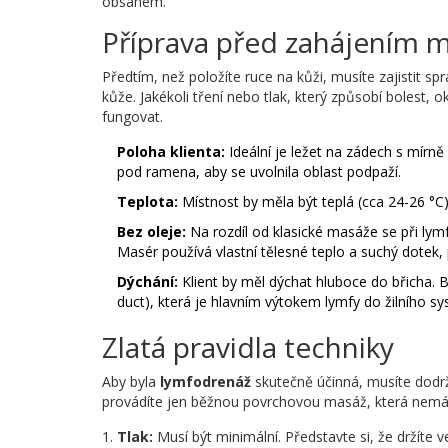
obsahem.
Příprava před zahájením 
Předtím, než položíte ruce na kůži, musíte zajistit s
kůže. Jakékoli tření nebo tlak, který způsobí bolest,
fungovat.
Poloha klienta:
Ideální je ležet na zádech s mírn
pod ramena, aby se uvolnila oblast podpaží.
Teplota:
Místnost by měla být teplá (cca 24-26 °C)
Bez oleje:
Na rozdíl od klasické masáže se při lymf
Masér používá vlastní tělesné teplo a suchý dotek, p
Dýchání:
Klient by měl dýchat hluboce do břicha. B
duct), která je hlavním výtokem lymfy do žilního s
Zlatá pravidla techniky
Aby byla
lymfodrenáž
skutečně účinná, musíte dodrž
provádíte jen běžnou povrchovou masáž, která nemá 
Tlak:
Musí být minimální. Představte si, že držíte 