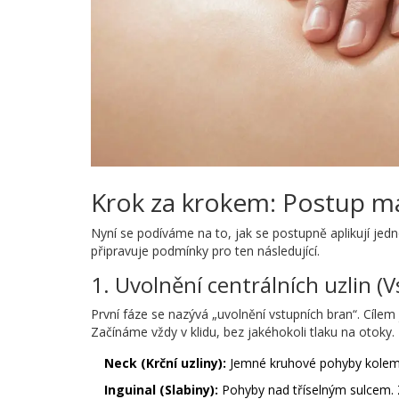
Krok za krokem: Postup m
Nyní se podíváme na to, jak se postupně aplikují jedn
připravuje podmínky pro ten následující.
1. Uvolnění centrálních uzlin (
První fáze se nazývá „uvolnění vstupních bran“. Cílem j
Začínáme vždy v klidu, bez jakéhokoli tlaku na otoky.
Neck (Krční uzliny):
Jemné kruhové pohyby kolem kl
Inguinal (Slabiny):
Pohyby nad tříselným sulcem. Z