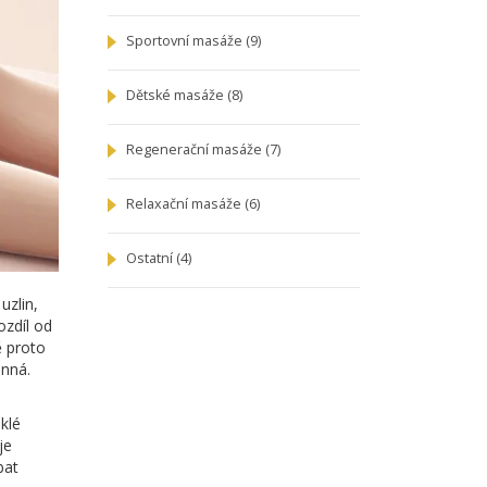
Sportovní masáže
(9)
Dětské masáže
(8)
Regenerační masáže
(7)
Relaxační masáže
(6)
Ostatní
(4)
 uzlin,
ozdíl od
ě proto
inná.
klé
je
bat