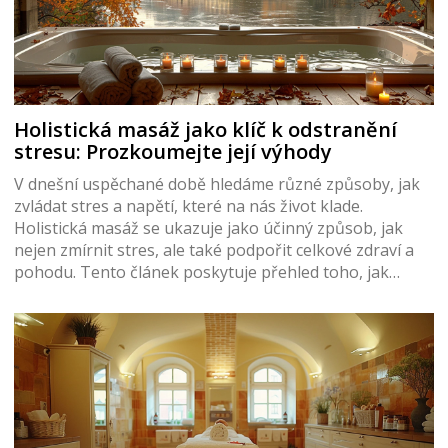
Holistická masáž jako klíč k odstranění
stresu: Prozkoumejte její výhody
V dnešní uspěchané době hledáme různé způsoby, jak
zvládat stres a napětí, které na nás život klade.
Holistická masáž se ukazuje jako účinný způsob, jak
nejen zmírnit stres, ale také podpořit celkové zdraví a
pohodu. Tento článek poskytuje přehled toho, jak
holistická masáž funguje, jaké má výhody a jak ji můžete
začlenit do svého života jako pravidelnou součást péče
o sebe.