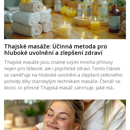
Thajské masáže: Účinná metoda pro
hluboké uvolnění a zlepšení zdraví
Thajské masáže jsou známé svými mnoha přínosy
nejen pro tělesné, ale i psychické zdraví. Tento článek
se zaměřuje na hluboké uvolnění a zlepšení celkového
pohody díky starobylým technikám masáže. Čtenář se
dozví, co přesně Thajská masáž zahrnuje, jaké má
hlavní techniky a jaké jsou její nejvýraznější výhody.
Popsány jsou také běžné mylné představy a důležité
tipy pro maximální užitek z masáže.