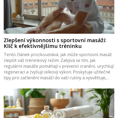
Zlepšení výkonnosti s sportovní masáží:
Klíč k efektivnějšímu tréninku
Tento článek prozkoumává, jak může sportovní masáž
zlepšit váš tréninkový režim. Zabývá se tím, jak
regulární masáže pomáhají v prevenci zranění, urychlují
regeneraci a zvyšují celkový výkon. Poskytuje užitečné
tipy pro začlenění masáží do vaší rutiny a vysvětluje,
jaké techniky jsou nejefektivnější pro různé sportovní
disciplíny. Článek také nabízí nahlédnutí do toho, jak
správně kombinovat masáže s ostatními regeneračními
technikami.