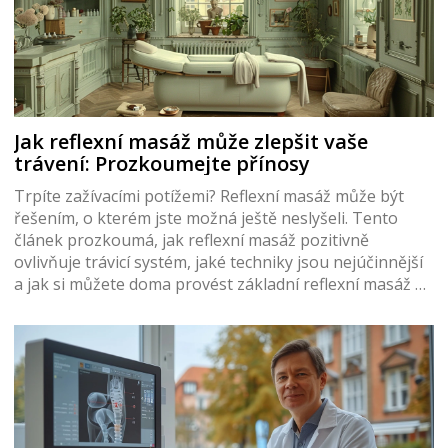
Jak reflexní masáž může zlepšit vaše
trávení: Prozkoumejte přínosy
Trpíte zažívacími potížemi? Reflexní masáž může být
řešením, o kterém jste možná ještě neslyšeli. Tento
článek prozkoumá, jak reflexní masáž pozitivně
ovlivňuje trávicí systém, jaké techniky jsou nejúčinnější
a jak si můžete doma provést základní reflexní masáž k
uvolnění zažívacích obtíží. Přinášíme vám zajímavá fakta
a tipy, které vám pomohou cítit se lépe.