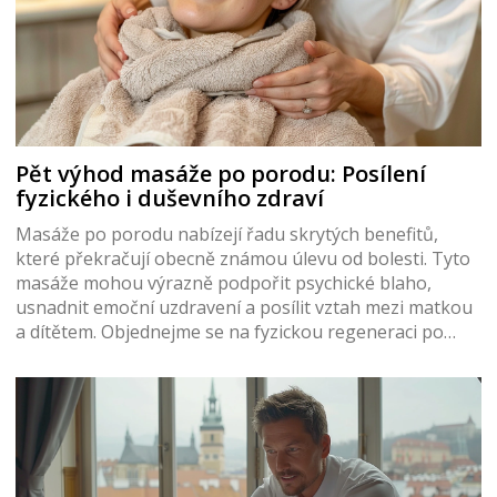
Pět výhod masáže po porodu: Posílení
fyzického i duševního zdraví
Masáže po porodu nabízejí řadu skrytých benefitů,
které překračují obecně známou úlevu od bolesti. Tyto
masáže mohou výrazně podpořit psychické blaho,
usnadnit emoční uzdravení a posílit vztah mezi matkou
a dítětem. Objednejme se na fyzickou regeneraci po
narození dítěte. Masáže přispívají ke zlepšení krevního
oběhu, což je zásadní pro rychlé hojení a úpravu
tělesných funkcí po porodu. Zároveň pomáhají v boji s
postpartální depresí.