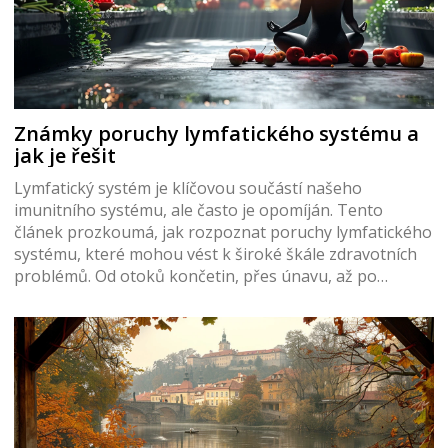
Známky poruchy lymfatického systému a
jak je řešit
Lymfatický systém je klíčovou součástí našeho
imunitního systému, ale často je opomíján. Tento
článek prozkoumá, jak rozpoznat poruchy lymfatického
systému, které mohou vést k široké škále zdravotních
problémů. Od otoků končetin, přes únavu, až po
častější onemocnění, soubor symptomů může být
široký. Nabídneme také praktické tipy na zlepšení
funkce lymfatického systému prostřednictvím stravy,
cvičení a dalších metod.