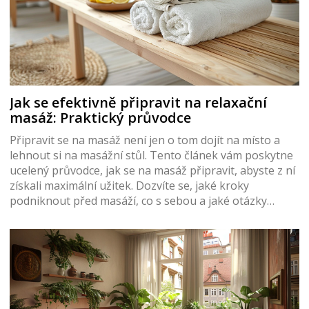
Jak se efektivně připravit na relaxační
masáž: Praktický průvodce
Připravit se na masáž není jen o tom dojít na místo a
lehnout si na masážní stůl. Tento článek vám poskytne
ucelený průvodce, jak se na masáž připravit, abyste z ní
získali maximální užitek. Dozvíte se, jaké kroky
podniknout před masáží, co s sebou a jaké otázky
položit masérovi. Také vám přiblížíme, jaké techniky a
typy masáží jsou vhodné v závislosti na vašich
potřebách.