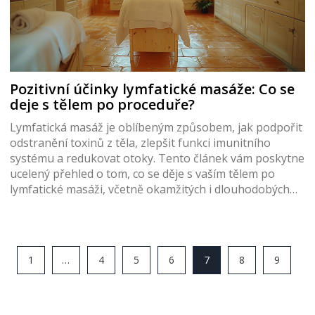
Pozitivní účinky lymfatické masáže: Co se
deje s tělem po proceduře?
Lymfatická masáž je oblíbeným způsobem, jak podpořit
odstranění toxinů z těla, zlepšit funkci imunitního
systému a redukovat otoky. Tento článek vám poskytne
ucelený přehled o tom, co se děje s vaším tělem po
lymfatické masáži, včetně okamžitých i dlouhodobých
efektů. Povíme si, jak správně připravit na masáž a jak z
ní získat maximum pro vaše zdraví.
1
…
4
5
6
7
8
9