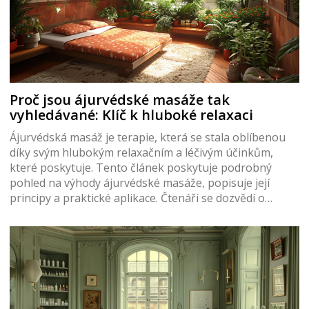
Proč jsou ájurvédské masáže tak
vyhledávané: Klíč k hluboké relaxaci
Ájurvédská masáž je terapie, která se stala oblíbenou
díky svým hlubokým relaxačním a léčivým účinkům,
které poskytuje. Tento článek poskytuje podrobný
pohled na výhody ájurvédské masáže, popisuje její
principy a praktické aplikace. Čtenáři se dozvědí o
různých technikách a olejích používaných v ájurvédě a
také jak mohou tyto techniky zlepšit jejich celkové
zdraví a pohodu.