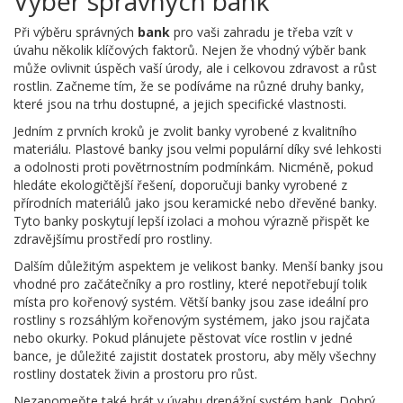
Výběr správných bank
Při výběru správných
bank
pro vaši zahradu je třeba vzít v
úvahu několik klíčových faktorů. Nejen že vhodný výběr bank
může ovlivnit úspěch vaší úrody, ale i celkovou zdravost a růst
rostlin. Začneme tím, že se podíváme na různé druhy banky,
které jsou na trhu dostupné, a jejich specifické vlastnosti.
Jedním z prvních kroků je zvolit banky vyrobené z kvalitního
materiálu. Plastové banky jsou velmi populární díky své lehkosti
a odolnosti proti povětrnostním podmínkám. Nicméně, pokud
hledáte ekologičtější řešení, doporučuji banky vyrobené z
přírodních materiálů jako jsou keramické nebo dřevěné banky.
Tyto banky poskytují lepší izolaci a mohou výrazně přispět ke
zdravějšímu prostředí pro rostliny.
Dalším důležitým aspektem je velikost banky. Menší banky jsou
vhodné pro začátečníky a pro rostliny, které nepotřebují tolik
místa pro kořenový systém. Větší banky jsou zase ideální pro
rostliny s rozsáhlým kořenovým systémem, jako jsou rajčata
nebo okurky. Pokud plánujete pěstovat více rostlin v jedné
bance, je důležité zajistit dostatek prostoru, aby měly všechny
rostliny dostatek živin a prostoru pro růst.
Nezapomeňte také brát v úvahu drenážní systém bank. Dobrý