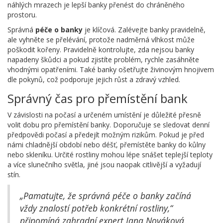
náhlých mrazech je lepší banky přenést do chráněného
prostoru.
Správná
péče o banky
je klíčová. Zalévejte banky pravidelně,
ale vyhněte se přelévání, protože nadměrná vlhkost může
poškodit kořeny. Pravidelně kontrolujte, zda nejsou banky
napadeny škůdci a pokud zjistíte problém, rychle zasáhněte
vhodnými opatřeními. Také banky ošetřujte živinovým hnojivem
dle pokynů, což podporuje jejich růst a zdravý vzhled.
Správný čas pro přemístění bank
V závislosti na počasí a určeném umístění je důležité přesně
volit dobu pro přemístění banky. Doporučuje se sledovat denní
předpovědi počasí a předejít možným rizikům. Pokud je před
námi chladnější období nebo déšť, přemístěte banky do kůlny
nebo skleníku. Určité rostliny mohou lépe snášet teplejší teploty
a více slunečního světla, jiné jsou naopak citlivější a vyžadují
stín.
„Pamatujte, že správná péče o banky začíná
vždy znalostí potřeb konkrétní rostliny,“
připomíná zahradní expert Jana Nováková.