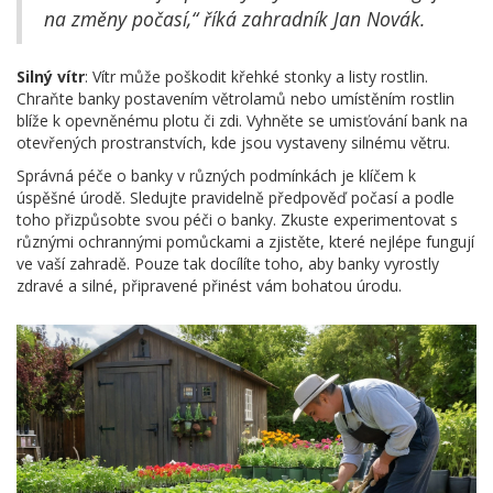
na změny počasí,“ říká zahradník Jan Novák.
Silný vítr
: Vítr může poškodit křehké stonky a listy rostlin.
Chraňte banky postavením větrolamů nebo umístěním rostlin
blíže k opevněnému plotu či zdi. Vyhněte se umisťování bank na
otevřených prostranstvích, kde jsou vystaveny silnému větru.
Správná péče o banky v různých podmínkách je klíčem k
úspěšné úrodě. Sledujte pravidelně předpověď počasí a podle
toho přizpůsobte svou péči o banky. Zkuste experimentovat s
různými ochrannými pomůckami a zjistěte, které nejlépe fungují
ve vaší zahradě. Pouze tak docílíte toho, aby banky vyrostly
zdravé a silné, připravené přinést vám bohatou úrodu.