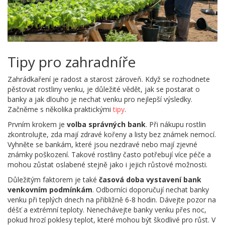
Tipy pro zahradníře
Zahrádkaření je radost a starost zároveň. Když se rozhodnete
pěstovat rostliny venku, je důležité vědět, jak se postarat o
banky a jak dlouho je nechat venku pro nejlepší výsledky.
Začněme s několika praktickými
tipy
.
Prvním krokem je
volba správných bank
. Při nákupu rostlin
zkontrolujte, zda mají zdravé kořeny a listy bez známek nemocí.
Vyhněte se bankám, které jsou nezdravé nebo mají zjevné
známky poškození. Takové rostliny často potřebují více péče a
mohou zůstat oslabené stejně jako i jejich růstové možnosti.
Důležitým faktorem je také
časová doba vystavení bank
venkovním podmínkám
. Odborníci doporučují nechat banky
venku při teplých dnech na přibližně 6-8 hodin. Dávejte pozor na
déšť a extrémní teploty. Nenechávejte banky venku přes noc,
pokud hrozí poklesy teplot, které mohou být škodlivé pro růst. V