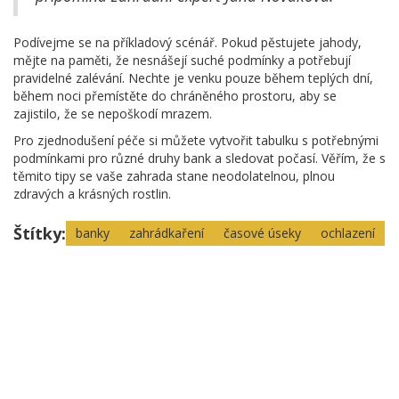
Podívejme se na příkladový scénář. Pokud pěstujete jahody,
mějte na paměti, že nesnášejí suché podmínky a potřebují
pravidelné zalévání. Nechte je venku pouze během teplých dní,
během noci přemístěte do chráněného prostoru, aby se
zajistilo, že se nepoškodí mrazem.
Pro zjednodušení péče si můžete vytvořit tabulku s potřebnými
podmínkami pro různé druhy bank a sledovat počasí. Věřím, že s
těmito tipy se vaše zahrada stane neodolatelnou, plnou
zdravých a krásných rostlin.
Štítky:
banky
zahrádkaření
časové úseky
ochlazení