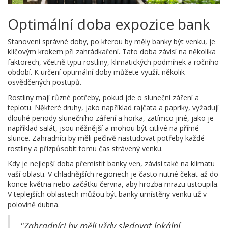
Optimální doba expozice bank
Stanovení správné doby, po kterou by měly banky být venku, je
klíčovým krokem při zahrádkaření. Tato doba závisí na několika
faktorech, včetně typu rostliny, klimatických podmínek a ročního
období. K určení optimální doby můžete využít několik
osvědčených postupů.
Rostliny mají různé potřeby, pokud jde o sluneční záření a
teplotu. Některé druhy, jako například rajčata a papriky, vyžadují
dlouhé periody slunečního záření a horka, zatímco jiné, jako je
například salát, jsou něžnější a mohou být citlivé na přímé
slunce. Zahradníci by měli pečlivě nastudovat potřeby každé
rostliny a přizpůsobit tomu čas strávený venku.
Kdy je nejlepší doba přemístit banky ven, závisí také na klimatu
vaší oblasti. V chladnějších regionech je často nutné čekat až do
konce května nebo začátku června, aby hrozba mrazu ustoupila.
V teplejších oblastech můžou být banky umístěny venku už v
polovině dubna.
"Zahradníci by měli vždy sledovat lokální