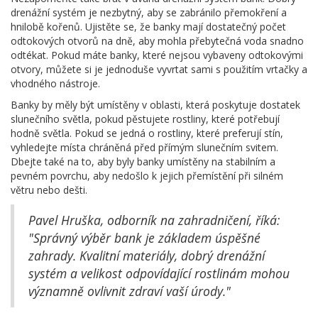
drenážní systém je nezbytný, aby se zabránilo přemokření a
hnilobě kořenů. Ujistěte se, že banky mají dostatečný počet
odtokových otvorů na dně, aby mohla přebytečná voda snadno
odtékat. Pokud máte banky, které nejsou vybaveny odtokovými
otvory, můžete si je jednoduše vyvrtat sami s použitím vrtačky a
vhodného nástroje.
Banky by měly být umístěny v oblasti, která poskytuje dostatek
slunečního světla, pokud pěstujete rostliny, které potřebují
hodně světla. Pokud se jedná o rostliny, které preferují stín,
vyhledejte místa chráněná před přímým slunečním svitem.
Dbejte také na to, aby byly banky umístěny na stabilním a
pevném povrchu, aby nedošlo k jejich přemístění při silném
větru nebo dešti.
Pavel Hruška, odborník na zahradničení, říká:
"Správný výběr bank je základem úspěšné
zahrady. Kvalitní materiály, dobrý drenážní
systém a velikost odpovídající rostlinám mohou
významně ovlivnit zdraví vaší úrody."