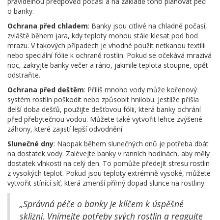
pravidelnou předpověď počasí a na základě toho plánovat péči
o banky.
Ochrana před chladem
: Banky jsou citlivé na chladné počasí,
zvláště během jara, kdy teploty mohou stále klesat pod bod
mrazu. V takových případech je vhodné použít netkanou textilii
nebo speciální fólie k ochraně rostlin. Pokud se očekává mrazivá
noc, zakryjte banky večer a ráno, jakmile teplota stoupne, opět
odstraňte.
Ochrana před deštěm
: Příliš mnoho vody může kořenový
systém rostlin poškodit nebo způsobit hnilobu. Jestliže přišla
delší doba dešťů, použijte dešťovou fólii, která banky ochrání
před přebytečnou vodou. Můžete také vytvořit lehce zvýšené
záhony, které zajistí lepší odvodnění.
Slunečné dny
: Naopak během slunečných dnů je potřeba dbát
na dostatek vody. Zalévejte banky v ranních hodinách, aby měly
dostatek vlhkosti na celý den. To pomůže předejít stresu rostlin
z vysokých teplot. Pokud jsou teploty extrémně vysoké, můžete
vytvořit stínící síť, která zmenší přímý dopad slunce na rostliny.
„Správná péče o banky je klíčem k úspěšné
sklizni. Vnímejte potřeby svých rostlin a reagujte