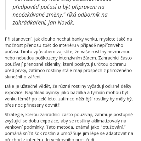
předpověď počasí a být připraveni na
neočekávané změny,” říká odborník na
zahrádkaření, Jan Novák.
Při stanovení, jak dlouho nechat banky venku, myslete také na
možnost přenosu zpět do interiéru v případě nepříznivého
počasí. Tímto způsobem zajistíte, že vaše rostliny nezmrznou
nebo nebudou poškozeny intenzivním žárem. Zahradníci často
používají přenosné skleníky, které poskytují určitou ochranu
před prvky, zatímco rostliny stále mají prospěch z přirozeného
slunečního záření.
Dále je užitečné vědět, že různé rostliny vyžadují odlišné délky
expozice. Například bylinky jako bazalka a tymián mohou být
venku téměř po celé léto, zatímco něžnější rostliny by měly být
přes noc přineseny dovnitř.
Strategie, kterou zahradníci často používají, zahrnuje postupně
zvyšující se dobu expozice, aby se rostliny aklimatizovaly na
venkovní podmínky. Tato metoda, známá jako "otužování,”
pomáhá snížit šok rostlin a umožňuje jim lépe se adaptovat na
přechod z interiéru do venkovního prostředí.