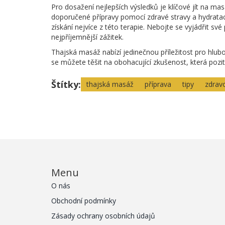
Pro dosažení nejlepších výsledků je klíčové jít na 
doporučené přípravy pomocí zdravé stravy a hydrata
získání nejvíce z této terapie. Nebojte se vyjádřit své
nejpříjemnější zážitek.
Thajská masáž nabízí jedinečnou příležitost pro hlub
se můžete těšit na obohacující zkušenost, která poziti
Štítky:
thajská masáž
příprava
tipy
zdravo
Menu
O nás
Obchodní podmínky
Zásady ochrany osobních údajů