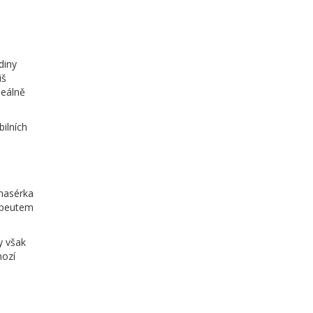
diny
iš
deálně
bilních
masérka
rapeutem
y však
nozí