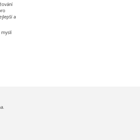
žování
pro
ejlepší a
 myslí
a.