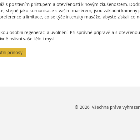
masáž s pozitivním přístupem a otevřeností k novým zkušenostem. Dodr
ce, stejně jako komunikace s vaším masérem, jsou základní kameny 
 preference a limitace, co se týče intenzity masáže, abyste získali co n
okou osobní regeneraci a uvolnění. Při správné přípravě a s otevřenou
vně ovlivní vaše tělo i mysl.
tní přínosy
© 2026. Všechna práva vyhrazen