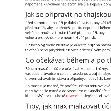
napomáhá k uvolnění napjatých svalů a zlepšení pohyb
Jak se připravit na thajsk
Před samotnou masáží je důležité zajistit, aby váš t
před masáží, abyste předešli pocitu nepohodlí během 
velkému množství tekutin těsně před masáží, aby ne
volné a prodyšné, které neomezí váš pohyb.
Z psychologického hlediska je důležité přijít na masá
telefonů nebo jakýchkoli rušivých přístrojů vám pomů
Co očekávat během a po t
Během masáže můžete očekávat kombinaci různých te
vás bude průvodcem celou procedurou a zajistí, abys
o svém zdravotním stavu a případných obavách, které
Po masáži je možné, že pocítíte určitou míru svalové
měly být spíše mírné a dočasné. Pro maximální efekt 
klienti hlásí pocit hluboké
relaxace
a zlepšení celkové
Tipy, jak maximalizovat úč