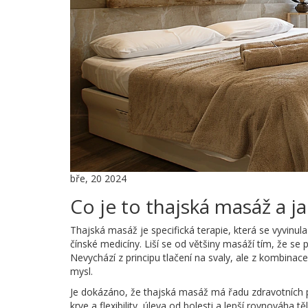
bře, 20 2024
Co je to thajská masáž a ja
Thajská masáž je specifická terapie, která se vyvinula 
čínské medicíny. Liší se od většiny masáží tím, že se
Nevychází z principu tlačení na svaly, ale z kombinace
mysl.
Je dokázáno, že thajská masáž má řadu zdravotních p
krve a flexibility, úleva od bolesti a lepší rovnováha t