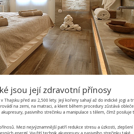
ké jsou její zdravotní přínosy
v Thajsku před asi 2,500 lety. Její kořeny sahají až do indické jogi a tr
 provádí na zemi, na matraci, a klient během procedury zůstává obleče
 akupresury, pasivního strečinku a manipulace s tělem, čímž posiluje t
řínosů. Mezi nejvýznamnější patří redukce stresu a úzkosti, zlepšen
ělesných energií. Využití technik akupresury a pasivního strečinku také