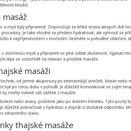
livosti kloubů.
ou masáž
ělo a mysl byly připravené. Doporučuje se lehká strava alespoň dvě ho
procedury. Je také vhodné se předem hydratovat, ale vyhnout se příl
došlo k nepříjemnostem s močením. Vezměte si pohodlné oblečení, i
ž s otevřenou myslí a připraveni se plně oddat zkušenosti. Vypnutí mo
že lépe se soustředit na relaxaci a prožitek masáže.
hajské masáži
chnik, od jemné akupresury po intenzivnější strečink. Masér nebo 
te byli po celou dobu v pohodlí. Je důležité komunikovat se svým te
 by mohly ovlivnit váš zážitek z masáže.
 bolesti nebo únavy, podobně jako po dobrém tréninku. Tyto pocity b
je důležité pokračovat v hydrataci a dopřát si dostatek odpočinku. M
ho zdravotního stavu.
inky thajské masáže