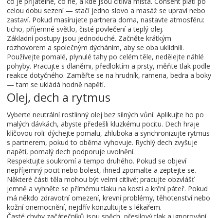
co je přijatelné, co ne, a kde jsou citlivá místa. Consent platí po
celou dobu sezení — stačí jedno slovo a masáž se upraví nebo
zastaví. Pokud masírujete partnera doma, nastavte atmosféru:
ticho, příjemné světlo, čisté povlečení a teplý olej.
Základní postupy jsou jednoduché. Začněte krátkým
rozhovorem a společným dýcháním, aby se oba uklidnili.
Používejte pomalé, plynulé tahy po celém těle, nedělejte náhlé
pohyby. Pracujte s dlaněmi, předloktím a prsty, měňte tlak podle
reakce dotyčného. Zaměřte se na hrudník, ramena, bedra a boky
— tam se ukládá hodně napětí.
Olej, dech a rytmus
Vyberte neutrální rostlinný olej bez silných vůní. Aplikujte ho po
malých dávkách, abyste předešli kluzkému pocitu. Dech hraje
klíčovou roli: dýchejte pomalu, zhluboka a synchronizujte rytmus
s partnerem, pokud to oběma vyhovuje. Rychlý dech zvyšuje
napětí, pomalý dech podporuje uvolnění.
Respektujte soukromí a tempo druhého. Pokud se objeví
nepříjemný pocit nebo bolest, ihned zpomalte a zeptejte se.
Některé části těla mohou být velmi citlivé; pracujte obzvlášť
jemně a vyhněte se přímému tlaku na kosti a krční páteř. Pokud
má někdo zdravotní omezení, krevní problémy, těhotenství nebo
kožní onemocnění, nejdřív konzultujte s lékařem.
Časté chyby začátečníků jsou spěch, přesilový tlak a ignorování