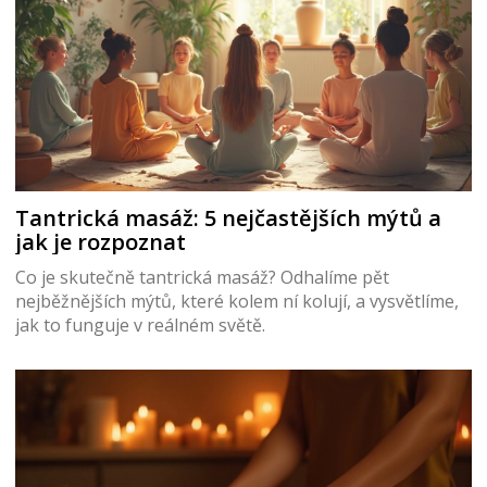
Tantrická masáž: 5 nejčastějších mýtů a
jak je rozpoznat
Co je skutečně tantrická masáž? Odhalíme pět
nejběžnějších mýtů, které kolem ní kolují, a vysvětlíme,
jak to funguje v reálném světě.