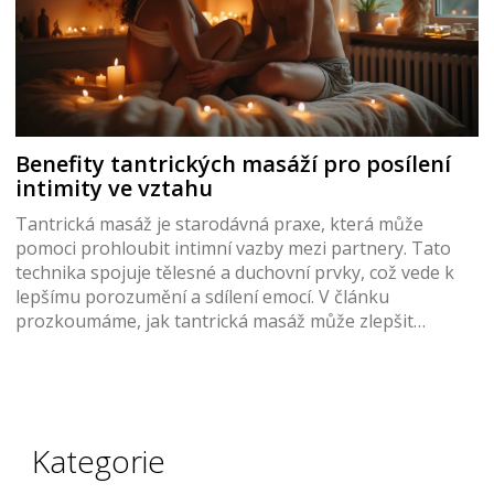
Benefity tantrických masáží pro posílení
intimity ve vztahu
Tantrická masáž je starodávná praxe, která může
pomoci prohloubit intimní vazby mezi partnery. Tato
technika spojuje tělesné a duchovní prvky, což vede k
lepšímu porozumění a sdílení emocí. V článku
prozkoumáme, jak tantrická masáž může zlepšit
komunikaci ve vztahu, přinést pocit uvolnění a pěstovat
emocionální blízkost. Upozorníme také na to, jak začít s
tantrickou masáží doma a jak její prvky integrovat do
každodenního života.
Kategorie