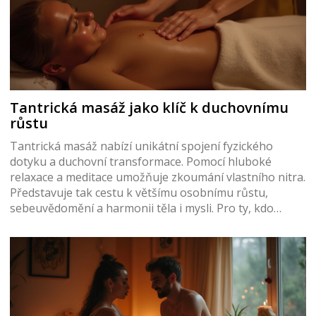
Tantrická masáž jako klíč k duchovnímu
růstu
Tantrická masáž nabízí unikátní spojení fyzického
dotyku a duchovní transformace. Pomocí hluboké
relaxace a meditace umožňuje zkoumání vlastního nitra.
Představuje tak cestu k většímu osobnímu růstu,
sebeuvědomění a harmonii těla i mysli. Pro ty, kdo
hledají hlubší smysl života, může otevřít nové obzory a
uvést do světa duchovní praxe.