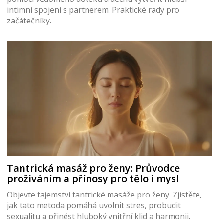
intimní spojení s partnerem. Praktické rady pro
začátečníky.
Tantrická masáž pro ženy: Průvodce
proživáním a přínosy pro tělo i mysl
Objevte tajemství tantrické masáže pro ženy. Zjistěte,
jak tato metoda pomáhá uvolnit stres, probudit
sexualitu a přinést hluboký vnitřní klid a harmonii.