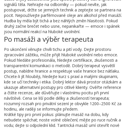
signálů těla. Nehrajte na odborníky — pokud nevíte, jak
postupovat, držte se jemných technik a zeptejte se partnera na
pocit. Nepoužívejte parfémované oleje ani alkohol před masáží.
Hudba by měla být tichá a bez náhlých změn hlasitosti. Pokud
druhý začne brečet nebo usne, nepanikařte — emoce i spánek
jsou normální reakcí na hluboké uvolnění.
Po masáži a výběr terapeuta
Po ukončení věnujte chvíli tichu a pití vody. Dejte prostoru
zpracování zážitku, může přijít hluboké uvolnění nebo emoce.
Pokud hledáte profesionála, hledejte certifikace, zkušenosti a
transparentní komunikaci o metodě. Dobrý terapeut vysvětlí
postup, nabídne hranice a respektuje vaše hranice bez nátlaku.
Chcete-li jít hlouběji, hledejte kurz s praxí a malými skupinami,
kde se učí techniky i etika. Dobrý lektor dává prostor otázkám a
ukazuje alternativní postupy pro citlivé klienty. Ověřte reference
a čtěte recenze, ale důvěřujte i vlastnímu pocitu při první
návštěvě. Cena se liší podle délky a zkušeností terapeuta;
rozumný rozsah pro privátní sezení je obvykle 1200–2500 Kč za
hodinu, ale raději se informujte předem.
Krátké tipy pro první pokus: plánujte masáž na dobu, kdy
nebudete spěchat; noste volné oblečení; mějte po ruce ručník a
vodu; dejte si odpolední klid. Tantrická masáž umí otevřít nové