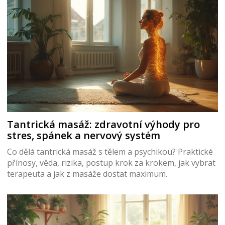
Tantrická masáž: zdravotní výhody pro
stres, spánek a nervový systém
Co dělá tantrická masáž s tělem a psychikou? Praktické
přínosy, věda, rizika, postup krok za krokem, jak vybrat
terapeuta a jak z masáže dostat maximum.