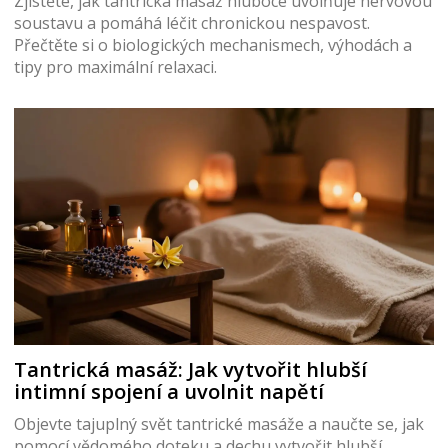
Zjistěte, jak tantrická masáž hluboce uvolňuje nervovou
soustavu a pomáhá léčit chronickou nespavost.
Přečtěte si o biologických mechanismech, výhodách a
tipy pro maximální relaxaci.
Tantrická masáž: Jak vytvořit hlubší
intimní spojení a uvolnit napětí
Objevte tajuplný svět tantrické masáže a naučte se, jak
pomocí vědomého doteku a dechu vytvořit hlubší