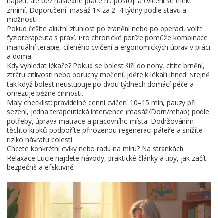
napětí, ale bez následné práce na postoji a cvičení se efekt
zmírní. Doporučení: masáž 1× za 2–4 týdny podle stavu a
možností.
Pokud řešíte akutní ztuhlost po zranění nebo po operaci, volte
fyzioterapeuta s praxí. Pro chronické potíže pomůže kombinace
manuální terapie, cíleného cvičení a ergonomických úprav v práci
a doma.
Kdy vyhledat lékaře? Pokud se bolest šíří do nohy, cítíte brnění,
ztrátu citlivosti nebo poruchy močení, jděte k lékaři ihned. Stejně
tak když bolest neustupuje po dvou týdnech domácí péče a
omezuje běžné činnosti.
Malý checklist: pravidelné denní cvičení 10–15 min, pauzy při
sezení, jedna terapeutická intervence (masáž/Dorn/rehab) podle
potřeby, úprava matrace a pracovního místa. Dodržováním
těchto kroků podpoříte přirozenou regeneraci páteře a snížíte
riziko návratu bolesti.
Chcete konkrétní cviky nebo radu na míru? Na stránkách
Relaxace Lucie najdete návody, praktické články a tipy, jak začít
bezpečně a efektivně.