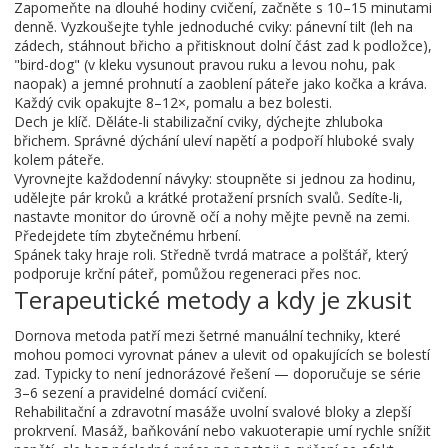
Zapomeňte na dlouhé hodiny cvičení, začněte s 10–15 minutami
denně. Vyzkoušejte tyhle jednoduché cviky: pánevní tilt (leh na
zádech, stáhnout břicho a přitisknout dolní část zad k podložce),
"bird-dog" (v kleku vysunout pravou ruku a levou nohu, pak
naopak) a jemné prohnutí a zaoblení páteře jako kočka a kráva.
Každý cvik opakujte 8–12×, pomalu a bez bolesti.
Dech je klíč. Děláte-li stabilizační cviky, dýchejte zhluboka
břichem. Správné dýchání uleví napětí a podpoří hluboké svaly
kolem páteře.
Vyrovnejte každodenní návyky: stoupněte si jednou za hodinu,
udělejte pár kroků a krátké protažení prsních svalů. Sedíte-li,
nastavte monitor do úrovně očí a nohy mějte pevně na zemi.
Předejdete tím zbytečnému hrbení.
Spánek taky hraje roli. Středně tvrdá matrace a polštář, který
podporuje krční páteř, pomůžou regeneraci přes noc.
Terapeutické metody a kdy je zkusit
Dornova metoda patří mezi šetrné manuální techniky, které
mohou pomoci vyrovnat pánev a ulevit od opakujících se bolestí
zad. Typicky to není jednorázové řešení — doporučuje se série
3–6 sezení a pravidelné domácí cvičení.
Rehabilitační a zdravotní masáže uvolní svalové bloky a zlepší
prokrvení. Masáž, baňkování nebo vakuoterapie umí rychle snížit