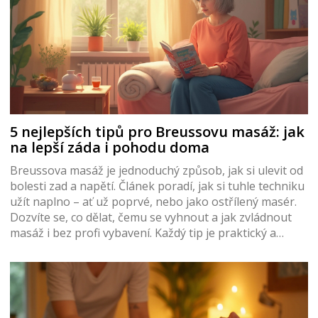
5 nejlepších tipů pro Breussovu masáž: jak
na lepší záda i pohodu doma
Breussova masáž je jednoduchý způsob, jak si ulevit od
bolesti zad a napětí. Článek poradí, jak si tuhle techniku
užít naplno – ať už poprvé, nebo jako ostřílený masér.
Dozvíte se, co dělat, čemu se vyhnout a jak zvládnout
masáž i bez profi vybavení. Každý tip je praktický a
vychází ze zkušeností těch, kdo Breussovu masáž
opravdu znají. Vše jasně, bez zbytečných složitostí.