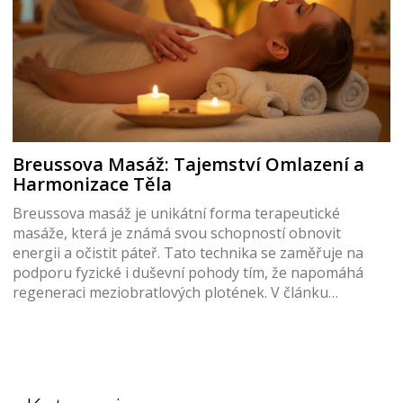
Breussova Masáž: Tajemství Omlazení a
Harmonizace Těla
Breussova masáž je unikátní forma terapeutické
masáže, která je známá svou schopností obnovit
energii a očistit páteř. Tato technika se zaměřuje na
podporu fyzické i duševní pohody tím, že napomáhá
regeneraci meziobratlových plotének. V článku
prozkoumáme, jak Breussova masáž může pomoci v
omlazení vašeho těla, zlepšení flexibility a vnitřní
harmonie. Naučíme se také jednoduché způsoby, jak
tento typ masáže začlenit do každodenního života k
dosažení dlouhodobého zdraví.