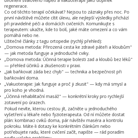
uvolnění svalového napětí a vakuoterapii jako doplněk
regenerace.
Co od těchto terapií očekávat? Nejsou to zázraky přes noc. Po
první návštěvě můžete cítit úlevu, ale nejlepší výsledky přichází
při pravidelné péči a domácích cvičeních. Komunikujte s
terapeutem: ukažte, kde to bolí, jaké máte omezení a co vám
pomáhá nebo ne.
Užitečné články z tagu ortopedie (rychlý přehled):
„Dornova metoda: Přirozená cesta ke zdravé páteři a kloubům"
— jak metoda funguje a jednoduché cviky.
„Dornova metoda: Účinná terapie bolesti zad a kloubů bez léků"
— přehled účinků a zkušenosti v praxi.
„Jak baňkovat záda bez chyb" — technika a bezpečnost při
baňkování doma.
„Vakuoterapie: Jak funguje a proč ji zkusit" — kdy má smysl a
pro koho je vhodná.
„Účinná rehabilitační masáž" — konkrétní kroky pro rychlejší
zotavení po úrazech.
Pokud nevíte, kterou cestou jít, začněte u jednoduchého
vyšetření u lékaře nebo fyzioterapeuta. Od ní můžete dostat
plán: kombinaci cviků doma, pár návštěv maséra a kontrolu
pokroku. Máte-li dotazy ke konkrétním článkům nebo
potřebujete radu, které cvičení začít, napište — rád poradím
podle vašeho problému.