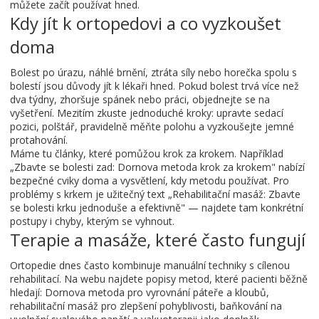
můžete začít používat hned.
Kdy jít k ortopedovi a co vyzkoušet
doma
Bolest po úrazu, náhlé brnění, ztráta síly nebo horečka spolu s
bolestí jsou důvody jít k lékaři hned. Pokud bolest trvá více než
dva týdny, zhoršuje spánek nebo práci, objednejte se na
vyšetření. Mezitím zkuste jednoduché kroky: upravte sedací
pozici, polštář, pravidelně měňte polohu a vyzkoušejte jemné
protahování.
Máme tu články, které pomůžou krok za krokem. Například
„Zbavte se bolesti zad: Dornova metoda krok za krokem" nabízí
bezpečné cviky doma a vysvětlení, kdy metodu používat. Pro
problémy s krkem je užitečný text „Rehabilitační masáž: Zbavte
se bolesti krku jednoduše a efektivně" — najdete tam konkrétní
postupy i chyby, kterým se vyhnout.
Terapie a masáže, které často fungují
Ortopedie dnes často kombinuje manuální techniky s cílenou
rehabilitací. Na webu najdete popisy metod, které pacienti běžně
hledají: Dornova metoda pro vyrovnání páteře a kloubů,
rehabilitační masáž pro zlepšení pohyblivosti, baňkování na