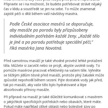
Připravte se i na možnost, že budete potřebovat strávit nějaký
čas v klidu a soustředit se jen na sebe. To může znamenat
zajistit péči o dítě během vaší návštěvy maséra.
Podle České asociace masérů se doporučuje,
aby masáže po porodu byly přizpůsobeny
individuálním potřebám každé ženy. „Každé tělo
je jiné a po porodu potřebuje speciální péči,“
říká masérka Jana Novotná.
Před samotnou masáží je také vhodné provést lehké protažení
těla. Můžete si zacvičit nebo se projít, abyste uvolnili svaly. To
pomůže masérovi pracovat efektivněji na vašem těle. Vyhněte
se těžkým jídlům těsně před masáží, protože plný žaludek může
způsobit nepohodlí během sezení. Pijte dostatek vody jak před,
tak po masáži, aby vaše tělo bylo hydratované a lépe
absorbovalo přínosy masáže.
Při přípravě na masáž je také důležité komunikovat s masérem
o jakýchkoli specifických potřebách nebo obavách, které máte.
Pokud máte například citlivé oblasti nebo bolestivé jizvy po