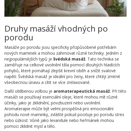
Druhy masáží vhodných po
porodu
Masáže po porodu jsou specificky přizpůsobené potřebám
nových maminek a mohou zahrnovat různé techniky. Jedním z
nejpopulárnějších typů je
švédská masáž
. Tato technika se
zaměřuje na celkové uvolnění těla pomocí dlouhých hladících
pohybů, které pomáhají zlepšit krevní oběh a snížit svalové
napětí. Švédská masáž je ideální pro ženy, které chtějí zmírnit
všeobecnou únavu a cítit se více zrelaxované.
Další oblíbenou volbou je
aromaterapeutická masáž
. Při této
masáži se používají esenciální oleje, které mohou mít různé
účinky, jako je zklidnění, povzbuzení nebo uvolnění.
Aromaterapie může být velmi prospěšná pro emocionální
pohodu nové maminky, zvláště pokud pociťuje po porodu stres
nebo úzkost. Vůně jako levandule nebo heřmánek mohou
pomoci zklidnit mysl a tělo.