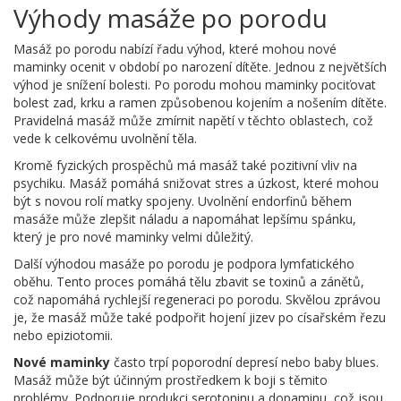
Výhody masáže po porodu
Masáž po porodu nabízí řadu výhod, které mohou nové
maminky ocenit v období po narození dítěte. Jednou z největších
výhod je snížení bolesti. Po porodu mohou maminky pociťovat
bolest zad, krku a ramen způsobenou kojením a nošením dítěte.
Pravidelná masáž může zmírnit napětí v těchto oblastech, což
vede k celkovému uvolnění těla.
Kromě fyzických prospěchů má masáž také pozitivní vliv na
psychiku. Masáž pomáhá snižovat stres a úzkost, které mohou
být s novou rolí matky spojeny. Uvolnění endorfinů během
masáže může zlepšit náladu a napomáhat lepšímu spánku,
který je pro nové maminky velmi důležitý.
Další výhodou masáže po porodu je podpora lymfatického
oběhu. Tento proces pomáhá tělu zbavit se toxinů a zánětů,
což napomáhá rychlejší regeneraci po porodu. Skvělou zprávou
je, že masáž může také podpořit hojení jizev po císařském řezu
nebo epiziotomii.
Nové maminky
často trpí poporodní depresí nebo baby blues.
Masáž může být účinným prostředkem k boji s těmito
problémy. Podporuje produkci serotoninu a dopaminu, což jsou