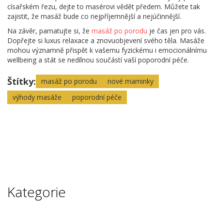
císařském řezu, dejte to masérovi vědět předem. Můžete tak
zajistit, že masáž bude co nejpříjemnější a nejúčinnější.
Na závěr, pamatujte si, že
masáž po porodu
je čas jen pro vás.
Dopřejte si luxus relaxace a znovuobjevení svého těla. Masáže
mohou významně přispět k vašemu fyzickému i emocionálnímu
wellbeing a stát se nedílnou součástí vaší poporodní péče.
Štítky:
masáž po porodu
nové maminky
výhody masáže
poporodní péče
Kategorie