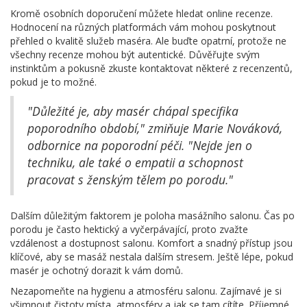
Kromě osobních doporučení můžete hledat online recenze.
Hodnocení na různých platformách vám mohou poskytnout
přehled o kvalitě služeb maséra. Ale buďte opatrní, protože ne
všechny recenze mohou být autentické. Důvěřujte svým
instinktům a pokusně zkuste kontaktovat některé z recenzentů,
pokud je to možné.
"Důležité je, aby masér chápal specifika
poporodního období," zmiňuje Marie Nováková,
odbornice na poporodní péči. "Nejde jen o
techniku, ale také o empatii a schopnost
pracovat s ženským tělem po porodu."
Dalším důležitým faktorem je poloha masážního salonu. Čas po
porodu je často hektický a vyčerpávající, proto zvažte
vzdálenost a dostupnost salonu. Komfort a snadný přístup jsou
klíčové, aby se masáž nestala dalším stresem. Ještě lépe, pokud
masér je ochotný dorazit k vám domů.
Nezapomeňte na hygienu a atmosféru salonu. Zajímavé je si
všimnout čistoty místa, atmosféry a jak se tam cítíte. Příjemné