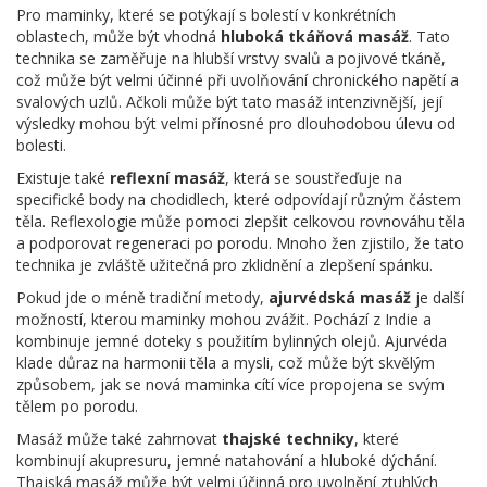
Pro maminky, které se potýkají s bolestí v konkrétních
oblastech, může být vhodná
hluboká tkáňová masáž
. Tato
technika se zaměřuje na hlubší vrstvy svalů a pojivové tkáně,
což může být velmi účinné při uvolňování chronického napětí a
svalových uzlů. Ačkoli může být tato masáž intenzivnější, její
výsledky mohou být velmi přínosné pro dlouhodobou úlevu od
bolesti.
Existuje také
reflexní masáž
, která se soustřeďuje na
specifické body na chodidlech, které odpovídají různým částem
těla. Reflexologie může pomoci zlepšit celkovou rovnováhu těla
a podporovat regeneraci po porodu. Mnoho žen zjistilo, že tato
technika je zvláště užitečná pro zklidnění a zlepšení spánku.
Pokud jde o méně tradiční metody,
ajurvédská masáž
je další
možností, kterou maminky mohou zvážit. Pochází z Indie a
kombinuje jemné doteky s použitím bylinných olejů. Ajurvéda
klade důraz na harmonii těla a mysli, což může být skvělým
způsobem, jak se nová maminka cítí více propojena se svým
tělem po porodu.
Masáž může také zahrnovat
thajské techniky
, které
kombinují akupresuru, jemné natahování a hluboké dýchání.
Thajská masáž může být velmi účinná pro uvolnění ztuhlých