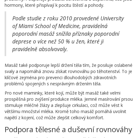
hormony, které přispívají k pocitu štěstí a pohody.
Podle studie z roku 2010 provedené University
of Miami School of Medicine, pravidelná
poporodní masáž snížila příznaky poporodní
deprese o více než 50 % u žen, které ji
pravidelně absolvovaly.
Masáž také podporuje lepší držení těla tím, že posiluje oslabené
svaly a napomáhá znovu získat rovnováhu po těhotenství. To je
klíčové zejména pro prevenci dlouhodobých zdravotních
problémů spojených s nesprávným držením těla.
Pro nové maminky, které kojí, může být masáž také velmi
prospěšná pro zvýšení produkce mléka. Jemné masírování prsou
stimuluje mléčné žlázy a zlepšuje cirkulaci, což může vést k
většímu množství mléka. Kromě toho masáž pomáhá uvolnit
napětí z kojení, což může zlepšit celkový komfort.
Podpora tělesné a duševní rovnováhy