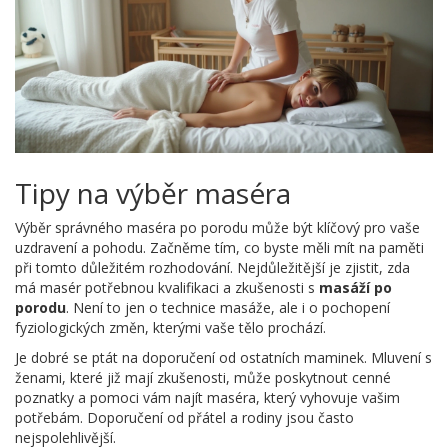
Tipy na výběr maséra
Výběr správného maséra po porodu může být klíčový pro vaše
uzdravení a pohodu. Začněme tím, co byste měli mít na paměti
při tomto důležitém rozhodování. Nejdůležitější je zjistit, zda
má masér potřebnou kvalifikaci a zkušenosti s
masáží po
porodu
. Není to jen o technice masáže, ale i o pochopení
fyziologických změn, kterými vaše tělo prochází.
Je dobré se ptát na doporučení od ostatních maminek. Mluvení s
ženami, které již mají zkušenosti, může poskytnout cenné
poznatky a pomoci vám najít maséra, který vyhovuje vašim
potřebám. Doporučení od přátel a rodiny jsou často
nejspolehlivější.