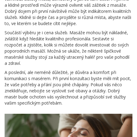
a klidné prostředí může výrazně ovlivnit váš zážitek z masáže.
Dobrý dojem při první návštěvě může být indikátorem kvalitních
služeb. Klidně si dejte čas a projděte si různá místa, abyste našli
to, ve kterém se budete cítit nejlépe.
Součástí výběru je i cena služeb. Masáže mohou být nákladné,
zvláště když hledáte kvalitního profesionála. Sestavte si
rozpočet a zjistěte, kolik si můžete dovolit investovat do svých
poporodních masáží. Možná se ukáže, že některé špičkové
masérské služby stojí za každý utracený haléř pro vaše pohodlí
a zdraví.
A poslední, ale neméně důležité, je důvěra a komfort při
komunikaci s masérem. Při první konzultaci byste měli mít pocit,
že vaše potřeby a přání jsou plně chápány. Pokud vás něco
zneklidňuje, nebojte se vyslovit své obavy a otázky. Dobrý
masér bude ochoten vás vyslechnout a přizpůsobí své služby
vašim specifickým potřebám.