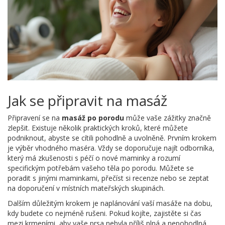
Jak se připravit na masáž
Připravení se na
masáž po porodu
může vaše zážitky značně
zlepšit. Existuje několik praktických kroků, které můžete
podniknout, abyste se cítili pohodlně a uvolněně. Prvním krokem
je výběr vhodného maséra. Vždy se doporučuje najít odborníka,
který má zkušenosti s péčí o nové maminky a rozumí
specifickým potřebám vašeho těla po porodu. Můžete se
poradit s jinými maminkami, přečíst si recenze nebo se zeptat
na doporučení v místních mateřských skupinách.
Dalším důležitým krokem je naplánování vaší masáže na dobu,
kdy budete co nejméně rušeni. Pokud kojíte, zajistěte si čas
mezi krmeními, aby vaše prsa nebyla příliš plná a nepohodlná.