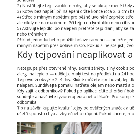
2) Nastříhejte tejp: zaoblete rohy, aby se okraje méně třely
3) Kotvy bez napětí: při nalepení držte konce (cca 2–3 cm) b
4) Střed s mírným napětím: pro běžné uvolnění zapněte střed
ale nikdy ne na maximum. Při tejpu na lymfatiku nebo citlivou
5) Aktivujte lepidlo: po nalepení přetřete tejp dlaní, aby se
nebo tréninkem.
Příklad jednoduchého použití: bolavé rameno — položte jeden
mírným napětím přes bolavé místo. Pokud si nejste jistí, zv
Kdy tejpování neaplikovat a
Netejpujte přes otevřené rány, akutní záněty, silný otok s 
alergii na lepidlo — udělejte malý test na předloktí na 24 hod
Tejp vydrží obvykle 2–4 dny. Klidně můžete sprchovat, lep
nalepení. Sundávejte pomalu: natřete olejem nebo mastí a o
Kdy zajít k odborníkovi? Pokud po aplikaci cítíte zhoršení bo
sundejte a navštivte fyzioterapeuta nebo lékaře. Pro kompli
odborníka.
Tip na závěr: kupujte kvalitní tejpy od ověřených značek a 
ušetří spoustu chyb a zbytečného trápení. Pokud chcete, mo