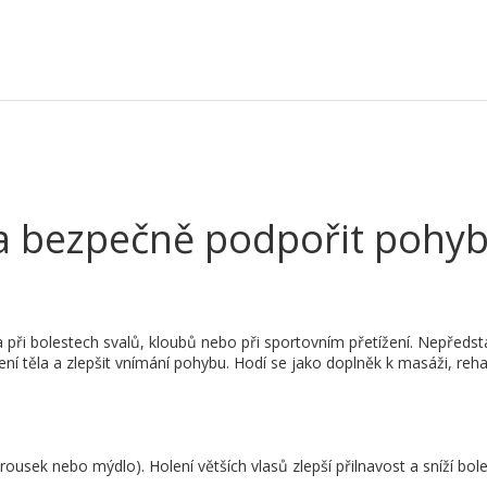
e a bezpečně podpořit pohyb
při bolestech svalů, kloubů nebo při sportovním přetížení. Nepředsta
í těla a zlepšit vnímání pohybu. Hodí se jako doplněk k masáži, rehab
ousek nebo mýdlo). Holení větších vlasů zlepší přilnavost a sníží bole