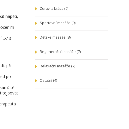
Zdraví a krása
(9)
it napětí,
Sportovní masáže
(9)
 pocením
Dětské masáže
(8)
 „X“ s
Regenerační masáže
(7)
it při
Relaxační masáže
(7)
ned po
Ostatní
(4)
okamžitě
t tejpovat
terapeuta