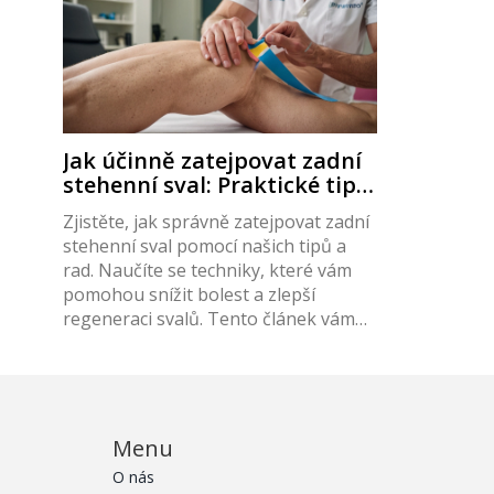
Jak účinně zatejpovat zadní
stehenní sval: Praktické tipy
a rady
Zjistěte, jak správně zatejpovat zadní
stehenní sval pomocí našich tipů a
rad. Naučíte se techniky, které vám
pomohou snížit bolest a zlepší
regeneraci svalů. Tento článek vám
poskytne ucelené informace o
kineziotejpingu a jeho výhodách.
Menu
O nás