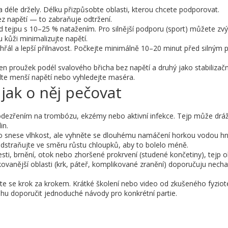
 a déle držely. Délku přizpůsobte oblasti, kterou chcete podporovat.
ez napětí — to zabraňuje odtržení.
 tejpu s 10–25 % natažením. Pro silnější podporu (sport) můžete zvýš
 kůži minimalizujte napětí.
 zahřál a lepší přilnavost. Počkejte minimálně 10–20 minut před silným
 proužek podél svalového břicha bez napětí a druhý jako stabilizační
olte menší napětí nebo vyhledejte maséra.
 jak o něj pečovat
podezřením na trombózu, ekzémy nebo aktivní infekce. Tejp může drážd
in.
idlo snese vlhkost, ale vyhněte se dlouhému namáčení horkou vodou h
dstraňujte ve směru růstu chloupků, aby to bolelo méně.
lesti, brnění, otok nebo zhoršené prokrvení (studené končetiny), tejp 
kovanější oblasti (krk, páteř, komplikované zranění) doporučuju necha
učte se krok za krokem. Krátké školení nebo video od zkušeného fyzio
hu doporučit jednoduché návody pro konkrétní partie.