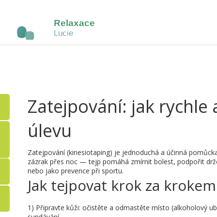
Zatejpování: jak rychl
úlevu
Zatejpování (kinesiotaping) je jednoduchá a účinná pomůcka 
zázrak přes noc — tejp pomáhá zmírnit bolest, podpořit držen
nebo jako prevence při sportu.
Jak tejpovat krok za krokem
1) Připravte kůži: očistěte a odmastěte místo (alkoholový ubr
sundávání.