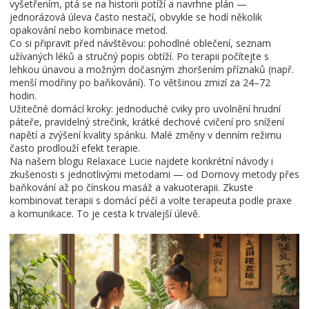
vyšetřením, ptá se na historii potíží a navrhne plán —
jednorázová úleva často nestačí, obvykle se hodí několik
opakování nebo kombinace metod.
Co si připravit před návštěvou: pohodlné oblečení, seznam
užívaných léků a stručný popis obtíží. Po terapii počítejte s
lehkou únavou a možným dočasným zhoršením příznaků (např.
menší modřiny po baňkování). To většinou zmizí za 24–72
hodin.
Užitečné domácí kroky: jednoduché cviky pro uvolnění hrudní
páteře, pravidelný strečink, krátké dechové cvičení pro snížení
napětí a zvýšení kvality spánku. Malé změny v denním režimu
často prodlouží efekt terapie.
Na našem blogu Relaxace Lucie najdete konkrétní návody i
zkušenosti s jednotlivými metodami — od Dornovy metody přes
baňkování až po čínskou masáž a vakuoterapii. Zkuste
kombinovat terapii s domácí péčí a volte terapeuta podle praxe
a komunikace. To je cesta k trvalejší úlevě.