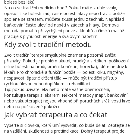
bolesti bez léků.
Na co se tradiční medicína hodí? Pokud máte ztuhlé svaly,
opakující se bolesti zad, časté bolesti hlavy nebo trávící potíže
spojené se stresem, můžete zkusit jednu z technik. Například
baňkování často uleví od napětí v zádech a hlavy, Dornova
metoda pomáhá při vychýlení pánve a kloubů a čínská masáž
pracuje s plynulostí energie a svalovým napětím.
Kdy zvolit tradiční metodu
Zvolit tradiční terapii smysluplně znamená pozorně zvážit
příznaky. Pokud je problém akutní, prudký a s rizikem poškození
(silné bolesti na hrudi, brnění končetin, horečka), jděte nejdřív k
lékaři. Pro chronické a funkční potíže — bolesti krku, migrény,
nespavost, špatné držení těla — může být tradiční přístup
rychlou úlevou nebo doplňkem k rehabilitaci.
Tip: pokud užíváte léky nebo máte vážné onemocnění,
konzultujte terapii s lékařem. Některé metody (např. baňkování
nebo vakuoterapie) nejsou vhodné při poruchách srážlivosti krve
nebo na poškozené pokožce.
Jak vybrat terapeuta a co čekat
Vyberte si člověka, který umí vysvětlit, co bude dělat. Zeptejte se
na vzdělání, zkušenosti a protiindikace. Dobrý terapeut projde