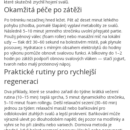
které skutečně zrychlí hojení svalů.
Okamžitá péče po zátěži
Po tréninku nezačínej hned ležet. Pět až deset minut lehkého
pohybu (chodba, pomalé šlapání) vyplaví metabolity ze svalů.
Následně 5–10 minut jemného strečinku uvolní přepjaté partie.
Použij pěnový válec (foam roller) nebo masážní míč na lokální
uzly — tlak drž 30–60 sekund na bolestivém místě, pak plynule
posouvej. Hydratace s mírným obsahem elektrolytů do hodiny
po výkonu pomůže obnovit svalovou funkci. A bílkoviny do 1–2
hodin po zátěži podpoří obnovu svalových vláken — stačí jogurt,
tvaroh nebo malý proteinový nápoj.
Praktické rutiny pro rychlejší
regeneraci
Dva příklady, které se snadno zařadí do týdne: krátká večerní
rutina (10–15 min): teplá sprcha, 5 minut dynamického strečinku,
5–10 minut foam rollingu. Delší relaxační sezení (30–60 min)
jednou za týden: relaxační masáž nebo baňkování pro
odblokování ztuhlých svalů a lepší prokrvení. Baňkování může
výrazně ulevit po dlouhodobém napětí; dej pozor na modřinky a
vyhni se ho při zánětu nebo varixech. Dornova metoda je