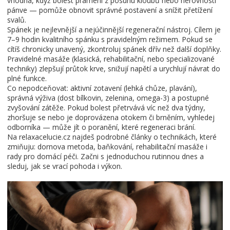
vhodná, když bolest pramení z posunu kloubů nebo nerovnosti
pánve — pomůže obnovit správné postavení a snížit přetížení
svalů.
Spánek je nejlevnější a nejúčinnější regenerační nástroj. Cílem je
7–9 hodin kvalitního spánku s pravidelným režimem. Pokud se
cítíš chronicky unavený, zkontroluj spánek dřív než další doplňky.
Pravidelné masáže (klasická, rehabilitační, nebo specializované
techniky) zlepšují průtok krve, snižují napětí a urychlují návrat do
plné funkce.
Co nepodceňovat: aktivní zotavení (lehká chůze, plavání),
správná výživa (dost bílkovin, zelenina, omega-3) a postupné
zvyšování zátěže. Pokud bolest přetrvává víc než dva týdny,
zhoršuje se nebo je doprovázena otokem či brněním, vyhledej
odborníka — může jít o poranění, které regeneraci brání.
Na relaxacelucie.cz najdeš podrobné články o technikách, které
zmiňuju: dornova metoda, baňkování, rehabilitační masáže i
rady pro domácí péči. Začni s jednoduchou rutinnou dnes a
sleduj, jak se vrací pohoda i výkon.