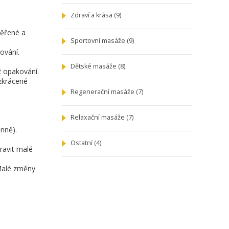
Zdraví a krása
(9)
věřené a
Sportovní masáže
(9)
ování.
Dětské masáže
(8)
2 opakování.
 zkrácené
Regenerační masáže
(7)
Relaxační masáže
(7)
enně).
Ostatní
(4)
ravit malé
 Malé změny