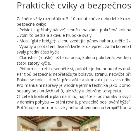
Praktické cviky a bezpečnos
Začněte vždy rozehřátím: 5–10 minut chůze nebo lehké rozcv
bezpečné cviky:
- Pelvic tilt (přítahy pánve): lehněte na záda, pokrčená kole
Uvolní to bedra a aktivuje hluboké svaly.
- Most (glute bridge): z lehu zvedejte pánev nahoru, držte 2
- Výpady a protažení flexorů kyčle: krok vpřed, zadní koleno
svaly přední části kyčle.
- Clamshell (mušle): ležte na boku, kolena pokrčená, zvedej
stabilizátory kyčle.
- Piriformis stretch: sedněte si, položte jednu nohu přes dr
Pár tipů bezpečně: nepřetěžujte bolavou stranu, necvičte při
Pokud se bolest zhorší, přestaňte a zkonzultujte stav s odb
Pro manuální nápravy je vhodná jemná technika jako Dorno
posuny bez tvrdých tahů, ale vždy u dobrého terapeuta.
Chcete-li konkrétní plán na míru, napište si poznámky o svý
v denním pohybu — stání rovně, pravidelné posilování hýždí a
Potřebujete pomoc s cviky nebo objednání na terapii? Konta