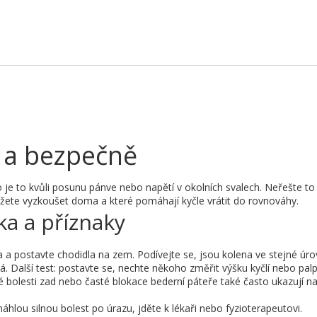
e a bezpečně
o je to kvůli posunu pánve nebo napětí v okolních svalech. Neřešte t
žete vyzkoušet doma a které pomáhají kyčle vrátit do rovnováhy.
a a příznaky
na a postavte chodidla na zem. Podívejte se, jsou kolena ve stejné úr
. Další test: postavte se, nechte někoho změřit výšku kyčlí nebo pal
nné bolesti zad nebo časté blokace bederní páteře také často ukazují n
áhlou silnou bolest po úrazu, jděte k lékaři nebo fyzioterapeutovi.