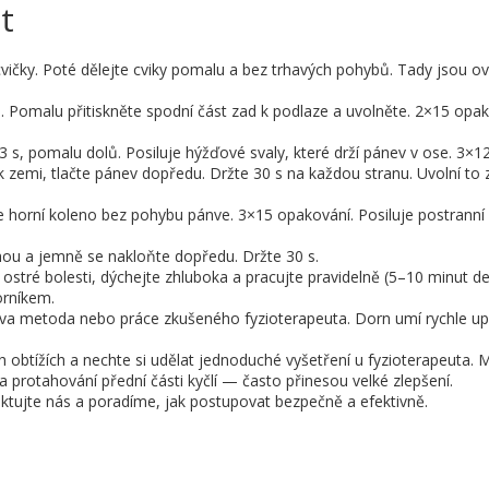
t
ičky. Poté dělejte cviky pomalu a bez trhavých pohybů. Tady jsou o
na. Pomalu přitiskněte spodní část zad k podlaze a uvolněte. 2×15 opak
–3 s, pomalu dolů. Posiluje hýžďové svaly, které drží pánev v ose. 3×1
 k zemi, tlačte pánev dopředu. Držte 30 s na každou stranu. Uvolní to
te horní koleno bez pohybu pánve. 3×15 opakování. Posiluje postranní
uhou a jemně se nakloňte dopředu. Držte 30 s.
 ostré bolesti, dýchejte zhluboka a pracujte pravidelně (5–10 minut d
orníkem.
va metoda nebo práce zkušeného fyzioterapeuta. Dorn umí rychle up
ch obtížích a nechte si udělat jednoduché vyšetření u fyzioterapeuta.
 protahování přední části kyčlí — často přinesou velké zlepšení.
ktujte nás a poradíme, jak postupovat bezpečně a efektivně.