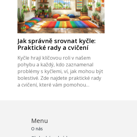
Jak správně srovnat kyčle:
Praktické rady a cvičení
Kyčle hrají klíčovou roli v našem
pohybu a každý, kdo zaznamenal
problémy s kyčlemi, ví, jak mohou být
bolestivé. Zde najdete praktické rady
a cvičení, které vám pomohou
srovnat kyčle a zlepšit jejich funkci,
což přispěje k lepšímu zdraví a
pohodě. Tento článek se zaměřuje na
pochopení příčin problémů s kyčlemi
a nabízí konkrétní kroky, jak se s nimi
Menu
vyrovnat.
O nás