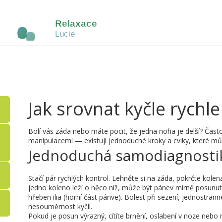
Jak srovnat kyčle rychl
Bolí vás záda nebo máte pocit, že jedna noha je delší? Čast
manipulacemi — existují jednoduché kroky a cviky, které mů
Jednoduchá samodiagnostik
Stačí pár rychlých kontrol. Lehněte si na záda, pokrčte kole
jedno koleno leží o něco níž, může být pánev mírně posunutá
hřeben ilia (horní část pánve). Bolest při sezení, jednostra
nesouměrnost kyčlí.
Pokud je posun výrazný, cítíte brnění, oslabení v noze nebo n