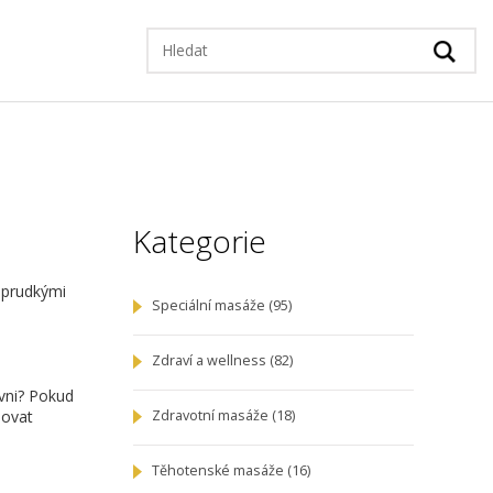
Kategorie
o prudkými
Speciální masáže
(95)
Zdraví a wellness
(82)
ovni? Pokud
povat
Zdravotní masáže
(18)
a
Těhotenské masáže
(16)