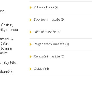
Zdraví a krása
(9)
ine
Sportovní masáže
(9)
 Česku“,
hniky mohou
Dětské masáže
(8)
u změnu –
ný čas.
Regenerační masáže
(7)
ortovním
vašim
Relaxační masáže
(6)
í, aby tělo
Ostatní
(4)
 okamžik