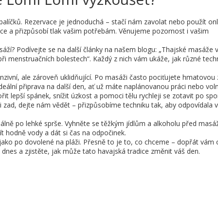
alíčků. Rezervace je jednoduchá – stačí nám zavolat nebo použít onl
ice a přizpůsobí tlak vašim potřebám. Věnujeme pozornost i vašim
áží? Podívejte se na další články na našem blogu: „Thajské masáže v
ři menstruačních bolestech“. Každý z nich vám ukáže, jak různé tec
tenzivní, ale zároveň uklidňující. Po masáži často pociťujete hmatovo
e ideální připrava na další den, ať už máte naplánovanou práci nebo vol
epší spánek, snížit úzkost a pomoci tělu rychleji se zotavit po sp
ti zad, dejte nám vědět – přizpůsobíme techniku tak, aby odpovídala 
eálně po lehké sprše. Vyhněte se těžkým jídlům a alkoholu před masáž
t hodně vody a dát si čas na odpočinek.
í jako po dovolené na pláži. Přesně to je to, co chceme – dopřát vám
dnes a zjistěte, jak může tato havajská tradice změnit váš den.