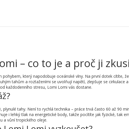
i – co to je a proč ji zkusi
pohybem, který napodobuje oceánské vlny. Na první dotek cítíte, že
louhým tahům a roztaženími se uvolňují napětí, zlepšuje se cirkulace a
t od každodenního stresu, Lomi Lomi vás dostane.
áž?
é, plynulé tahy. Není to rychlá technika – práce trvá často 60 až 90 mi
e i lehký tlak na energetické body, takže pocítíte jak fyzické, tak e
u a vůní tropického oleje.
e Lomi Lomi vyzkoušet?