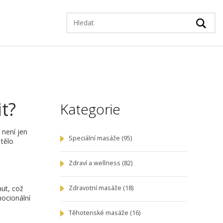
t?
Kategorie
 není jen
Speciální masáže
(95)
 tělo
Zdraví a wellness
(82)
nut, což
Zdravotní masáže
(18)
mocionální
Těhotenské masáže
(16)