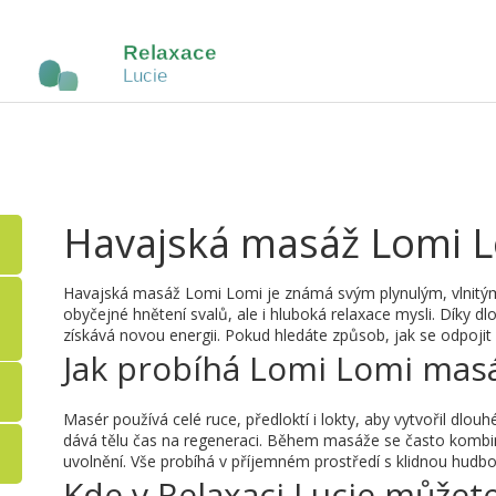
Havajská masáž Lomi Lom
Havajská masáž Lomi Lomi je známá svým plynulým, vlnitým 
obyčejné hnětení svalů, ale i hluboká relaxace mysli. Díky d
získává novou energii. Pokud hledáte způsob, jak se odpoji
Jak probíhá Lomi Lomi mas
Masér používá celé ruce, předloktí i lokty, aby vytvořil dlouh
dává tělu čas na regeneraci. Během masáže se často kombinuj
uvolnění. Vše probíhá v příjemném prostředí s klidnou hudbo
Kde v Relaxaci Lucie můžet