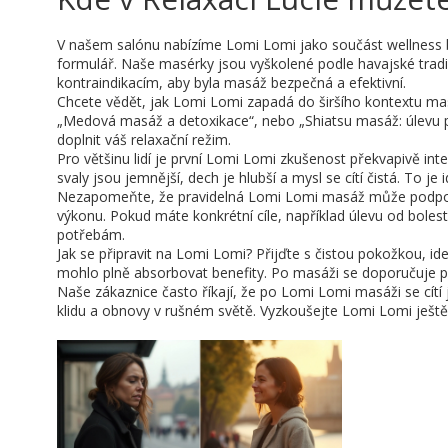
V našem salónu nabízíme Lomi Lomi jako součást wellness b
formulář. Naše masérky jsou vyškolené podle havajské trad
kontraindikacím, aby byla masáž bezpečná a efektivní.
Chcete vědět, jak Lomi Lomi zapadá do širšího kontextu mas
„Medová masáž a detoxikace“, nebo „Shiatsu masáž: úlevu p
doplnit váš relaxační režim.
Pro většinu lidí je první Lomi Lomi zkušenost překvapivě in
svaly jsou jemnější, dech je hlubší a mysl se cítí čistá. To j
Nezapomeňte, že pravidelná Lomi Lomi masáž může podpořit l
výkonu. Pokud máte konkrétní cíle, například úlevu od boles
potřebám.
Jak se připravit na Lomi Lomi? Přijďte s čistou pokožkou, id
mohlo plně absorbovat benefity. Po masáži se doporučuje pí
Naše zákaznice často říkají, že po Lomi Lomi masáži se cít
klidu a obnovy v rušném světě. Vyzkoušejte Lomi Lomi ještě 