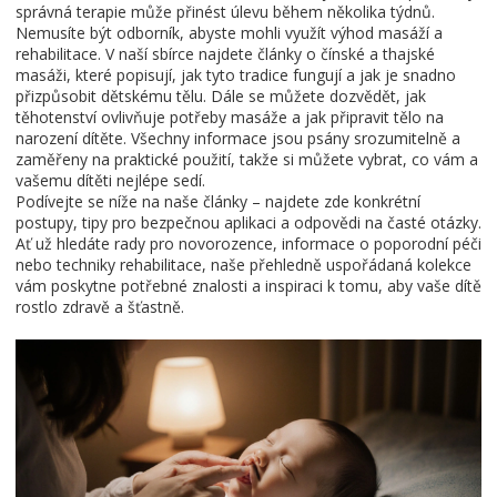
správná terapie může přinést úlevu během několika týdnů.
Nemusíte být odborník, abyste mohli využít výhod masáží a
rehabilitace. V naší sbírce najdete články o čínské a thajské
masáži, které popisují, jak tyto tradice fungují a jak je snadno
přizpůsobit dětskému tělu. Dále se můžete dozvědět, jak
těhotenství ovlivňuje potřeby masáže a jak připravit tělo na
narození dítěte. Všechny informace jsou psány srozumitelně a
zaměřeny na praktické použití, takže si můžete vybrat, co vám a
vašemu dítěti nejlépe sedí.
Podívejte se níže na naše články – najdete zde konkrétní
postupy, tipy pro bezpečnou aplikaci a odpovědi na časté otázky.
Ať už hledáte rady pro novorozence, informace o poporodní péči
nebo techniky rehabilitace, naše přehledně uspořádaná kolekce
vám poskytne potřebné znalosti a inspiraci k tomu, aby vaše dítě
rostlo zdravě a šťastně.