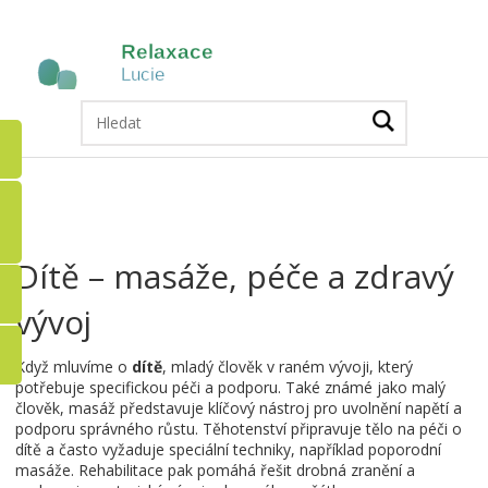
Dítě – masáže, péče a zdravý
vývoj
Když mluvíme o
dítě
,
mladý člověk v raném vývoji, který
potřebuje specifickou péči a podporu
. Také známé jako
malý
člověk
,
masáž
představuje klíčový nástroj pro uvolnění napětí a
podporu správného růstu.
Těhotenství
připravuje tělo na péči o
dítě a často vyžaduje speciální techniky, například poporodní
masáže.
Rehabilitace
pak pomáhá řešit drobná zranění a