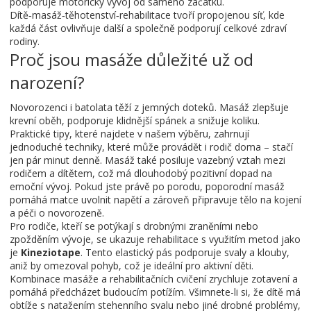
podporuje motorický vývoj od samého začátku.
Dítě‑masáž‑těhotenství‑rehabilitace tvoří propojenou síť, kde
každá část ovlivňuje další a společně podporují celkové zdraví
rodiny.
Proč jsou masáže důležité už od
narození?
Novorozenci i batolata těží z jemných doteků. Masáž zlepšuje
krevní oběh, podporuje klidnější spánek a snižuje koliku.
Praktické tipy, které najdete v našem výběru, zahrnují
jednoduché techniky, které může provádět i rodič doma – stačí
jen pár minut denně. Masáž také posiluje vazebný vztah mezi
rodičem a dítětem, což má dlouhodobý pozitivní dopad na
emoční vývoj. Pokud jste právě po porodu, poporodní masáž
pomáhá matce uvolnit napětí a zároveň připravuje tělo na kojení
a péči o novorozeně.
Pro rodiče, kteří se potýkají s drobnými zraněními nebo
zpožděním vývoje, se ukazuje rehabilitace s využitím metod jako
je
Kineziotape
. Tento elastický pás podporuje svaly a klouby,
aniž by omezoval pohyb, což je ideální pro aktivní děti.
Kombinace masáže a rehabilitačních cvičení zrychluje zotavení a
pomáhá předcházet budoucím potížím. Všimnete-li si, že dítě má
obtíže s natažením stehenního svalu nebo jiné drobné problémy,