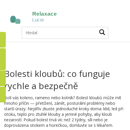
Bolesti kloubů: co funguje
rychle a bezpečně
Bolí vás koleno, rameno nebo kotník? Bolest kloubů může mít
mnoho příčin — přetížení, zánět, posturální problémy nebo
starší úrazy. Nejdřív zkuste jednoduché kroky doma: klid, led při
otoku, teplo pro ztuhlé klouby a jemné pohyby, aby kloub
nezarostl. Pokud bolest trvá víc než 2 týdny, sílí nebo je
doprovázena otokem a horečkou, domluvte se s lékařem.