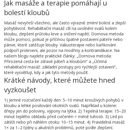
Jak masáže a terapie pomáhají u
bolestí kloubů
Masáž nevyřeší všechno, ale často výrazně zmírní bolest a zlepší
pohyblivost. Rehabilitační masáž cílí na uvolnění svalů kolem
kloubu, zlepšení průtoku krve a snížení napětí. Dornova metoda
může pomoci, pokud je příčinou špatné postavení páteře nebo
pánve, které zatěžuje klouby. Vakuoterapie nebo baňkování
podpoří prokrvení, ale pozor na modřiny a kontraindikace. Na
našem blogu najdete praktické články: „Dornova metoda:
Přirozená cesta ke zdravé páteři a kloubům“ a „Účinná
rehabilitační masáž: základní postupy pro rychlejší zotavení“,
které vysvětlují, kdy a jak tyto metody použít.
Krátké návody, které můžete hned
vyzkoušet
1) Jemné rozcvičení každý den: 5–10 minut krouživých pohybů v
kloubu a lehké posilování okolních svalů. Například u kolene:
dřepy jen do poloviny, výpony na lýtka. 2) Tepelná terapie: 15–20
minut teplého obkladu před cvičením = méně tuhosti. 3) Led po
zátěži nebo při náhlém otoku: 10–15 minut. 4) Pravidelná masáž
1× za 1–2 týdny u akutních problémů, poté podle zlepšení.