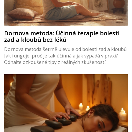
Dornova metoda: Účinná terapie bolesti
zad a kloubů bez léků
Dornova metoda šetrně ulevuje od bolesti zad a kloubů.
Jak funguje, proč je tak účinná a jak vypadá v praxi?
Odhalte ozkoušené tipy z reálných zkušeností.