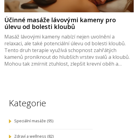
Účinné masáže lávovými kameny pro
úlevu od bolesti kloubů
Masáž lávovými kameny nabízí nejen uvolnění a
relaxaci, ale také potenciální úlevu od bolesti kloubů.
Tento druh terapie využívá schopnost zahřátých
kamenů proniknout do hlubších vrstev svalů a kloubů.
Mohou tak zmírnit ztuhlost, zlepšit krevní oběh a
stimulovat metabolismus. Článek představí, jak přesně
tato technika funguje a jaké výhody může přinést těm,
kteří trpí chronickými bolestmi kloubů.
Kategorie
Speciální masáže
(95)
Zdraví a wellness
(82)