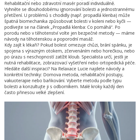
Rehabilitační nebo zdravotní masér poradí individuálně.
Vyhněte se dlouhodobému ignorování bolesti a jednostrannému
přetížení. U problémů s chodidly (např. propadlá klenba) může
špatná biomechanika způsobovat bolesti v koleni nebo kyčli —
podívejte se na článek „Propadlá klenba: Co pomáhá“. Po
porodu nebo v těhotenství volte jen bezpečné metody — máme
návody na těhotenskou a poporodní masáž.
Kdy zajít k lékaři? Pokud bolest omezuje chůzi, brání spánku, je
spojena s výrazným otokem, zčervenáním nebo horečkou, nebo
po úrazu s neschopností zatížit kloub. Specialista určí, jestli je
nutná rehabilitace, zobrazovací vyšetření nebo ortopedická péče.
Hledáte další inspiraci? Na Relaxace Lucie najdete návody a
konkrétní techniky: Dornova metoda, rehabilitační postupy,
vakuoterapie nebo baňkování. Vyberte metodu podle typu
bolesti a konzultujte ji s odborníkem. Malé kroky každý den
často přinesou velké zlepšení.