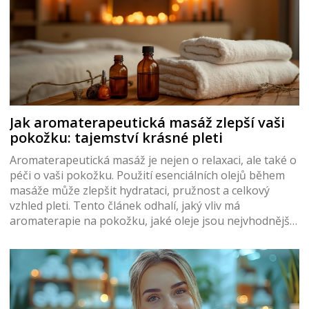
Jak aromaterapeutická masáž zlepší vaši
pokožku: tajemství krásné pleti
Aromaterapeutická masáž je nejen o relaxaci, ale také o
péči o vaši pokožku. Použití esenciálních olejů během
masáže může zlepšit hydrataci, pružnost a celkový
vzhled pleti. Tento článek odhalí, jaký vliv má
aromaterapie na pokožku, jaké oleje jsou nejvhodnější
a jak si můžete dopřát tuto luxusní péči i doma.