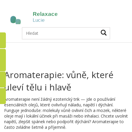
Aromaterapie: vůně, které
uleví tělu i hlavě
Aromaterapie není žádný ezoterický trik — jde o používání
esenciálních olejů, které ovlivňují náladu, napětí i dýchání.
Funguje jednoduše: molekuly vůně ovlivní čich a mozek, některé
oleje mají i lokální účinek při masáži nebo inhalaci. Chcete uvolnit
napětí, zlepšit spánek nebo podpořit dýchání? Aromaterapie to
často zvládne šetrně a příjemně.