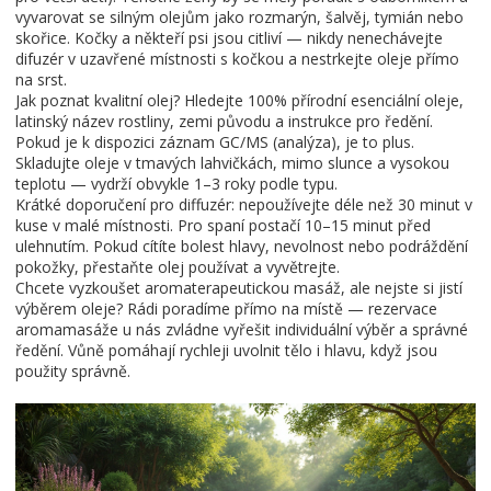
vyvarovat se silným olejům jako rozmarýn, šalvěj, tymián nebo
skořice. Kočky a někteří psi jsou citliví — nikdy nenechávejte
difuzér v uzavřené místnosti s kočkou a nestrkejte oleje přímo
na srst.
Jak poznat kvalitní olej? Hledejte 100% přírodní esenciální oleje,
latinský název rostliny, zemi původu a instrukce pro ředění.
Pokud je k dispozici záznam GC/MS (analýza), je to plus.
Skladujte oleje v tmavých lahvičkách, mimo slunce a vysokou
teplotu — vydrží obvykle 1–3 roky podle typu.
Krátké doporučení pro diffuzér: nepoužívejte déle než 30 minut v
kuse v malé místnosti. Pro spaní postačí 10–15 minut před
ulehnutím. Pokud cítíte bolest hlavy, nevolnost nebo podráždění
pokožky, přestaňte olej používat a vyvětrejte.
Chcete vyzkoušet aromaterapeutickou masáž, ale nejste si jistí
výběrem oleje? Rádi poradíme přímo na místě — rezervace
aromamasáže u nás zvládne vyřešit individuální výběr a správné
ředění. Vůně pomáhají rychleji uvolnit tělo i hlavu, když jsou
použity správně.