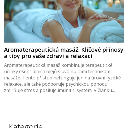
Aromaterapeutická masáž: Klíčové přínosy
a tipy pro vaše zdraví a relaxaci
Aromaterapeutická masáž kombinuje terapeutické
účinky esenciálních olejů s uvolňujícími technikami
masáže. Tento přístup nefunguje jen na úrovni fyzické
relaxace, ale také podporuje psychickou pohodu,
zmírňuje stres a posiluje imunitní systém. V článku
prozkoumáme různé techniky aromaterapeutické
masáže, jejich specifické přínosy, a jak správně vybírat
esenciální oleje pro maximální efekt.
Kategorie