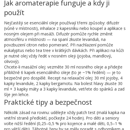
Jak aromaterapie funguje a kdy ji
použít
Nejčastěji se esenciální oleje používají třemi způsoby: difuzér
(vůně v místnosti), inhalace z kapesníku nebo koupel a aplikace s
nosným olejem při masáži. Difuzér pomůže rychle změnit
atmosféru v místnosti — na spaní zkuste levanduli, na
povzbuzení citron nebo pomeranč. Při nachlazení pomůže
eukalyptus nebo tea tree v krátkých dávkách. Při aplikaci na kůži
je nutné olej vždy ředit v nosném oleji (jojoba, mandlový,
olivový).
Chcete-li masážní olej: vezměte 30 ml nosného oleje a přidejte
přibližně 6 kapek esenciálního oleje (to je ~1% ředění) — je to
bezpečné pro dospělé. Recept na relaxační olej: 30 ml jojoby, 4
kapky levandule, 2 kapky bergamotu. Na bolest hlavy zkuste 30
ml + 3 kapky máty a 3 kapky levandule, vetřete do spánků a zad
šíje jen lehce.
Praktické tipy a bezpečnost
Několik zásad na rovinu: udělejte vždy patch test (malá kapka na
vnitřní straně předloktí, počkejte 24 hodin). Pro děti a seniory
volte nižší ředění (0,25–0,5 % pro kojence a malé děti, 0,5–1 %
pro větší děti). Těhotné ženy by se měly poradit s odborníkem a