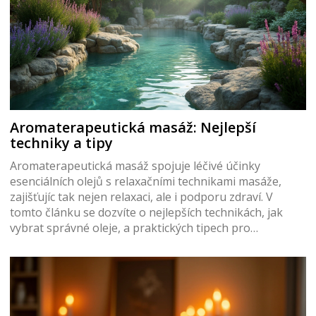
Aromaterapeutická masáž: Nejlepší
techniky a tipy
Aromaterapeutická masáž spojuje léčivé účinky
esenciálních olejů s relaxačními technikami masáže,
zajišťujíc tak nejen relaxaci, ale i podporu zdraví. V
tomto článku se dozvíte o nejlepších technikách, jak
vybrat správné oleje, a praktických tipech pro
maximální využití této úžasné terapie. Pokud hledáte
přírodní způsob, jak si ulevit od stresu a podpořit
celkovou pohodu, aromaterapeutická masáž může být
tou správnou volbou.