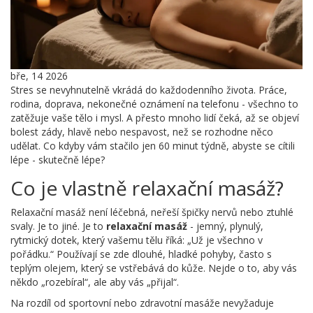
bře, 14 2026
Stres se nevyhnutelně vkrádá do každodenního života. Práce,
rodina, doprava, nekonečné oznámení na telefonu - všechno to
zatěžuje vaše tělo i mysl. A přesto mnoho lidí čeká, až se objeví
bolest zády, hlavě nebo nespavost, než se rozhodne něco
udělat. Co kdyby vám stačilo jen 60 minut týdně, abyste se cítili
lépe - skutečně lépe?
Co je vlastně relaxační masáž?
Relaxační masáž není léčebná, neřeší špičky nervů nebo ztuhlé
svaly. Je to jiné. Je to
relaxační masáž
- jemný, plynulý,
rytmický dotek, který vašemu tělu říká: „Už je všechno v
pořádku.“ Používají se zde dlouhé, hladké pohyby, často s
teplým olejem, který se vstřebává do kůže. Nejde o to, aby vás
někdo „rozebíral“, ale aby vás „přijal“.
Na rozdíl od sportovní nebo zdravotní masáže nevyžaduje