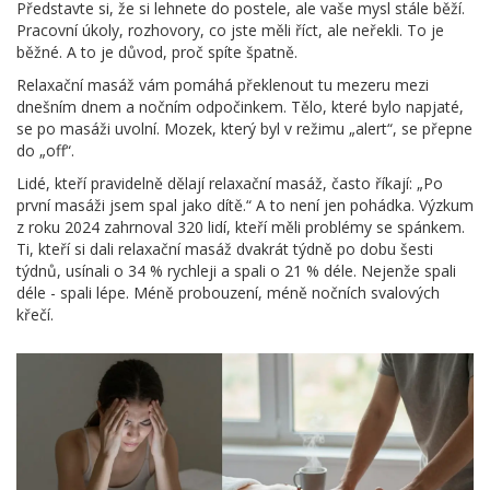
Představte si, že si lehnete do postele, ale vaše mysl stále běží.
Pracovní úkoly, rozhovory, co jste měli říct, ale neřekli. To je
běžné. A to je důvod, proč spíte špatně.
Relaxační masáž vám pomáhá překlenout tu mezeru mezi
dnešním dnem a nočním odpočinkem. Tělo, které bylo napjaté,
se po masáži uvolní. Mozek, který byl v režimu „alert“, se přepne
do „off“.
Lidé, kteří pravidelně dělají relaxační masáž, často říkají: „Po
první masáži jsem spal jako dítě.“ A to není jen pohádka. Výzkum
z roku 2024 zahrnoval 320 lidí, kteří měli problémy se spánkem.
Ti, kteří si dali relaxační masáž dvakrát týdně po dobu šesti
týdnů, usínali o 34 % rychleji a spali o 21 % déle. Nejenže spali
déle - spali lépe. Méně probouzení, méně nočních svalových
křečí.