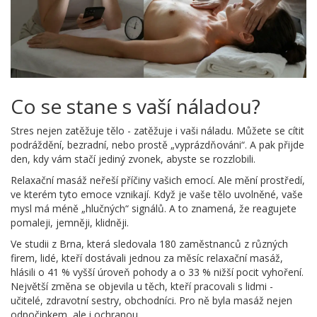
Co se stane s vaší náladou?
Stres nejen zatěžuje tělo - zatěžuje i vaši náladu. Můžete se cítit
podráždění, bezradní, nebo prostě „vyprázdňováni“. A pak přijde
den, kdy vám stačí jediný zvonek, abyste se rozzlobili.
Relaxační masáž neřeší příčiny vašich emocí. Ale mění prostředí,
ve kterém tyto emoce vznikají. Když je vaše tělo uvolněné, vaše
mysl má méně „hlučných“ signálů. A to znamená, že reagujete
pomaleji, jemněji, klidněji.
Ve studii z Brna, která sledovala 180 zaměstnanců z různých
firem, lidé, kteří dostávali jednou za měsíc relaxační masáž,
hlásili o 41 % vyšší úroveň pohody a o 33 % nižší pocit vyhoření.
Největší změna se objevila u těch, kteří pracovali s lidmi -
učitelé, zdravotní sestry, obchodníci. Pro ně byla masáž nejen
odpočinkem, ale i ochranou.