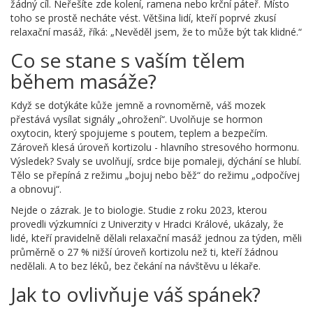
žádný cíl. Neřešíte zde kolení, ramena nebo krční páteř. Místo
toho se prostě necháte vést. Většina lidí, kteří poprvé zkusí
relaxační masáž, říká: „Nevěděl jsem, že to může být tak klidné.“
Co se stane s vaším tělem
během masáže?
Když se dotýkáte kůže jemně a rovnoměrně, váš mozek
přestává vysílat signály „ohrožení“. Uvolňuje se hormon
oxytocin, který spojujeme s poutem, teplem a bezpečím.
Zároveň klesá úroveň kortizolu - hlavního stresového hormonu.
Výsledek? Svaly se uvolňují, srdce bije pomaleji, dýchání se hlubí.
Tělo se přepíná z režimu „bojuj nebo běž“ do režimu „odpočívej
a obnovuj“.
Nejde o zázrak. Je to biologie. Studie z roku 2023, kterou
provedli výzkumníci z Univerzity v Hradci Králové, ukázaly, že
lidé, kteří pravidelně dělali relaxační masáž jednou za týden, měli
průměrně o 27 % nižší úroveň kortizolu než ti, kteří žádnou
nedělali. A to bez léků, bez čekání na návštěvu u lékaře.
Jak to ovlivňuje váš spánek?