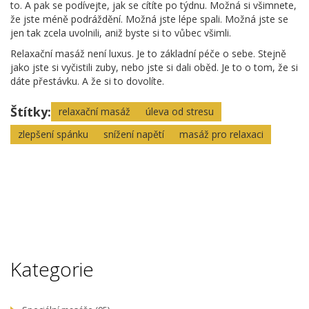
to. A pak se podívejte, jak se cítíte po týdnu. Možná si všimnete,
že jste méně podráždění. Možná jste lépe spali. Možná jste se
jen tak zcela uvolnili, aniž byste si to vůbec všimli.
Relaxační masáž není luxus. Je to základní péče o sebe. Stejně
jako jste si vyčistili zuby, nebo jste si dali oběd. Je to o tom, že si
dáte přestávku. A že si to dovolíte.
Štítky:
relaxační masáž
úleva od stresu
zlepšení spánku
snížení napětí
masáž pro relaxaci
Kategorie