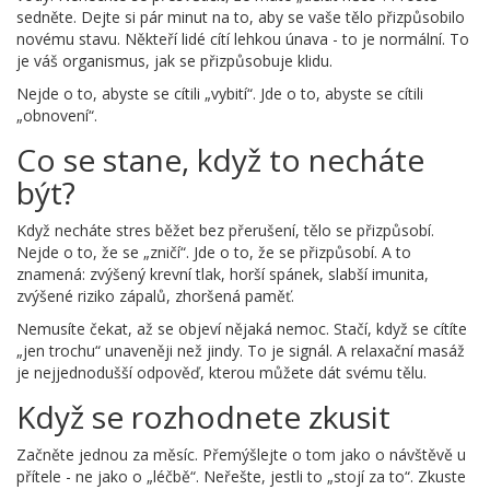
sedněte. Dejte si pár minut na to, aby se vaše tělo přizpůsobilo
novému stavu. Někteří lidé cítí lehkou únava - to je normální. To
je váš organismus, jak se přizpůsobuje klidu.
Nejde o to, abyste se cítili „vybití“. Jde o to, abyste se cítili
„obnovení“.
Co se stane, když to necháte
být?
Když necháte stres běžet bez přerušení, tělo se přizpůsobí.
Nejde o to, že se „zničí“. Jde o to, že se přizpůsobí. A to
znamená: zvýšený krevní tlak, horší spánek, slabší imunita,
zvýšené riziko zápalů, zhoršená paměť.
Nemusíte čekat, až se objeví nějaká nemoc. Stačí, když se cítíte
„jen trochu“ unaveněji než jindy. To je signál. A relaxační masáž
je nejjednodušší odpověď, kterou můžete dát svému tělu.
Když se rozhodnete zkusit
Začněte jednou za měsíc. Přemýšlejte o tom jako o návštěvě u
přítele - ne jako o „léčbě“. Neřešte, jestli to „stojí za to“. Zkuste