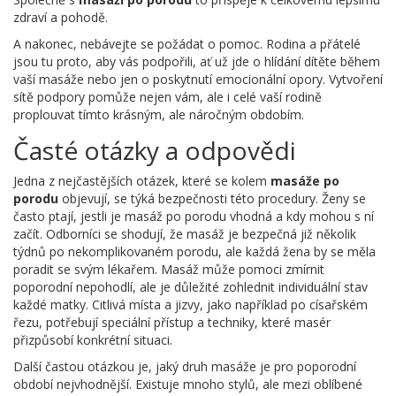
zdraví a pohodě.
A nakonec, nebávejte se požádat o pomoc. Rodina a přátelé
jsou tu proto, aby vás podpořili, ať už jde o hlídání dítěte během
vaší masáže nebo jen o poskytnutí emocionální opory. Vytvoření
sítě podpory pomůže nejen vám, ale i celé vaší rodině
proplouvat tímto krásným, ale náročným obdobím.
Časté otázky a odpovědi
Jedna z nejčastějších otázek, které se kolem
masáže po
porodu
objevují, se týká bezpečnosti této procedury. Ženy se
často ptají, jestli je masáž po porodu vhodná a kdy mohou s ní
začít. Odborníci se shodují, že masáž je bezpečná již několik
týdnů po nekomplikovaném porodu, ale každá žena by se měla
poradit se svým lékařem. Masáž může pomoci zmírnit
poporodní nepohodlí, ale je důležité zohlednit individuální stav
každé matky. Citlivá místa a jizvy, jako například po císařském
řezu, potřebují speciální přístup a techniky, které masér
přizpůsobí konkrétní situaci.
Další častou otázkou je, jaký druh masáže je pro poporodní
období nejvhodnější. Existuje mnoho stylů, ale mezi oblíbené