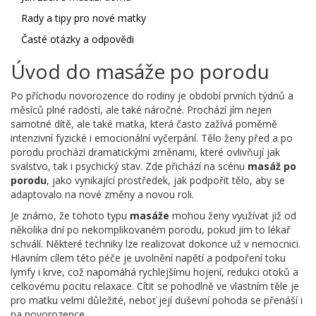
Rady a tipy pro nové matky
Časté otázky a odpovědi
Úvod do masáže po porodu
Po příchodu novorozence do rodiny je období prvních týdnů a
měsíců plné radostí, ale také náročné. Prochází jím nejen
samotné dítě, ale také matka, která často zažívá poměrně
intenzivní fyzické i emocionální vyčerpání. Tělo ženy před a po
porodu prochází dramatickými změnami, které ovlivňují jak
svalstvo, tak i psychický stav. Zde přichází na scénu
masáž po
porodu
, jako vynikající prostředek, jak podpořit tělo, aby se
adaptovalo na nové změny a novou roli.
Je známo, že tohoto typu
masáže
mohou ženy využívat již od
několika dní po nekomplikovaném porodu, pokud jim to lékař
schválí. Některé techniky lze realizovat dokonce už v nemocnici.
Hlavním cílem této péče je uvolnění napětí a podpoření toku
lymfy i krve, což napomáhá rychlejšímu hojení, redukci otoků a
celkovému pocitu relaxace. Cítit se pohodlně ve vlastním těle je
pro matku velmi důležité, neboť její duševní pohoda se přenáší i
na novorozence.