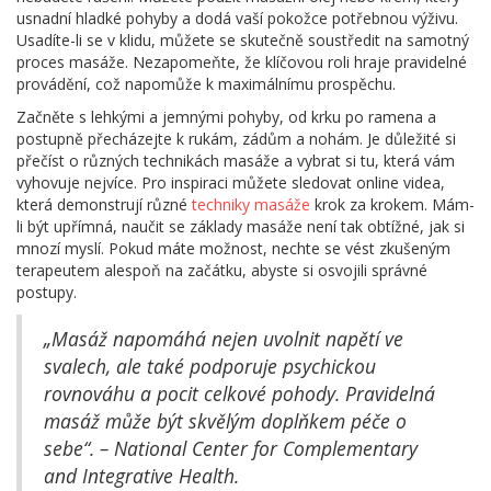
usnadní hladké pohyby a dodá vaší pokožce potřebnou výživu.
Usadíte-li se v klidu, můžete se skutečně soustředit na samotný
proces masáže. Nezapomeňte, že klíčovou roli hraje pravidelné
provádění, což napomůže k maximálnímu prospěchu.
Začněte s lehkými a jemnými pohyby, od krku po ramena a
postupně přecházejte k rukám, zádům a nohám. Je důležité si
přečíst o různých technikách masáže a vybrat si tu, která vám
vyhovuje nejvíce. Pro inspiraci můžete sledovat online videa,
která demonstrují různé
techniky masáže
krok za krokem. Mám-
li být upřímná, naučit se základy masáže není tak obtížné, jak si
mnozí myslí. Pokud máte možnost, nechte se vést zkušeným
terapeutem alespoň na začátku, abyste si osvojili správné
postupy.
„Masáž napomáhá nejen uvolnit napětí ve
svalech, ale také podporuje psychickou
rovnováhu a pocit celkové pohody. Pravidelná
masáž může být skvělým doplňkem péče o
sebe“. – National Center for Complementary
and Integrative Health.