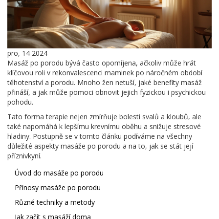
pro, 14 2024
Masáž po porodu bývá často opomíjena, ačkoliv může hrát
klíčovou roli v rekonvalescenci maminek po náročném období
těhotenství a porodu. Mnoho žen netuší, jaké benefity masáž
přináší, a jak může pomoci obnovit jejich fyzickou i psychickou
pohodu.
Tato forma terapie nejen zmírňuje bolesti svalů a kloubů, ale
také napomáhá k lepšímu krevnímu oběhu a snižuje stresové
hladiny. Postupně se v tomto článku podíváme na všechny
důležité aspekty masáže po porodu a na to, jak se stát její
příznivkyní.
Úvod do masáže po porodu
Přínosy masáže po porodu
Různé techniky a metody
Jak začít s masáží doma