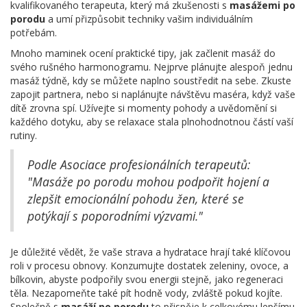
kvalifikovaného terapeuta, který má zkušenosti s
masážemi po
porodu
a umí přizpůsobit techniky vašim individuálním
potřebám.
Mnoho maminek ocení praktické tipy, jak začlenit masáž do
svého rušného harmonogramu. Nejprve plánujte alespoň jednu
masáž týdně, kdy se můžete naplno soustředit na sebe. Zkuste
zapojit partnera, nebo si naplánujte návštěvu maséra, když vaše
dítě zrovna spí. Užívejte si momenty pohody a uvědomění si
každého dotyku, aby se relaxace stala plnohodnotnou částí vaší
rutiny.
Podle Asociace profesionálních terapeutů:
"Masáže po porodu mohou podpořit hojení a
zlepšit emocionální pohodu žen, které se
potýkají s poporodními výzvami."
Je důležité vědět, že vaše strava a hydratace hrají také klíčovou
roli v procesu obnovy. Konzumujte dostatek zeleniny, ovoce, a
bílkovin, abyste podpořily svou energii stejně, jako regeneraci
těla. Nezapomeňte také pít hodně vody, zvláště pokud kojíte.
Společně s
masáží po porodu
to přispěje k celkovému lepšímu