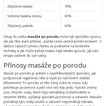
Zlepšená nálada
70%
Snížená hladina stresu
65%
Zlepšený spánek
60%
Vstup do světa
masáže po porodu
může být zpočátku výzvou,
ale jak říká staré přísloví, „každá cesta začíná prvním krokem“. V
dalších částech tohoto článku se podíváme na konkrétní
techniky a jak může každá matka najít ideální způsob, jak tuto
terapii začlenit do své rutiny.
Přínosy masáže po porodu
Masáž po porodu je jedním z nejefektivnějších způsobů, jak
podporovat regeneraci těla a mysli po náročném období
těhotenství. Po porodu se tělo ženy ocitá ve stavu, kdy
potřebuje pozornost a péči více než kdy jindy. Fyzické změny
jsou zřejmé; svaly, které byly namáhány roztahováním a
nesením dítěte, vyžadují speciální pozornost a zotavení. Masáže
pomáhají tyto svaly uvolnit a zároveň napomáhají návratu