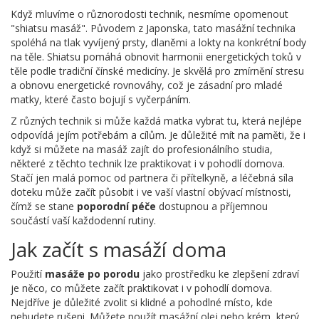
Když mluvíme o různorodosti technik, nesmíme opomenout
"shiatsu masáž". Původem z Japonska, tato masážní technika
spoléhá na tlak vyvíjený prsty, dlaněmi a lokty na konkrétní body
na těle. Shiatsu pomáhá obnovit harmonii energetických toků v
těle podle tradiční čínské medicíny. Je skvělá pro zmírnění stresu
a obnovu energetické rovnováhy, což je zásadní pro mladé
matky, které často bojují s vyčerpáním.
Z různých technik si může každá matka vybrat tu, která nejlépe
odpovídá jejím potřebám a cílům. Je důležité mít na paměti, že i
když si můžete na masáž zajít do profesionálního studia,
některé z těchto technik lze praktikovat i v pohodlí domova.
Stačí jen malá pomoc od partnera či přítelkyně, a léčebná síla
doteku může začít působit i ve vaší vlastní obývací místnosti,
čímž se stane
poporodní péče
dostupnou a příjemnou
součástí vaší každodenní rutiny.
Jak začít s masáží doma
Použití
masáže po porodu
jako prostředku ke zlepšení zdraví
je něco, co můžete začít praktikovat i v pohodlí domova.
Nejdříve je důležité zvolit si klidné a pohodlné místo, kde
nebudete rušeni. Můžete použít masážní olej nebo krém, který