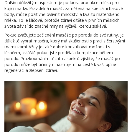
Dalším důležitým aspektem je podpora produkce mléka pro
kojící matky. Pravidelná masáž, zaměřená na speciální tlakové
body, může pozitivně ovlivnit množství a kvalitu mateřského
mléka. To je klíčové, protože zdraví dítěte v prvních měsících
života závisí do značné míry na výživě, kterou získává.
Pokud zvažujete začlenění masáže po porodu do své rutiny, je
důležité vybrat maséra, který má zkušenosti s prací s čerstvými
maminkami. Vždy je také dobré konzultovat možnosti s
lékařem, zvláště pokud jste prodělala komplikace během
porodu. Prozkoumáním těchto aspektů zjistíte, že masáž po
porodu může být účinným nástrojem na cestě k vaší úplné
regeneraci a zlepšení zdraví.