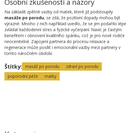
Osobní zkušenosti a názory
Na základě zpětné vazby od matek, které již podstoupily
masáže po porodu
, se zdá, že pozitivní dopady mohou být
výrazné. Mnoho z nich například uvedlo, že se jim podařilo lépe
zvládat každodenní stres a fyzické vyčerpání. Navíc je častým
benefitem i obnovení kvalitního spánku, což je pro nové rodiče
neocenitelné. Zapojení partnera do procesu relaxace a
regenerace může posílit i emocionální vazby mezi partnery v
tomto náročném období.
Štítky:
masáž po porodu
zdraví po porodu
poporodní péče
matky