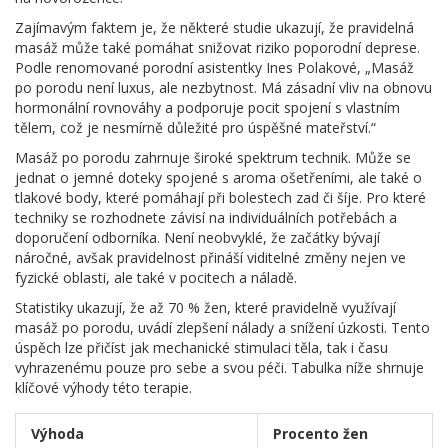
Zajímavým faktem je, že některé studie ukazují, že pravidelná
masáž může také pomáhat snižovat riziko poporodní deprese.
Podle renomované porodní asistentky Ines Polakové, „Masáž
po porodu není luxus, ale nezbytnost. Má zásadní vliv na obnovu
hormonální rovnováhy a podporuje pocit spojení s vlastním
tělem, což je nesmírně důležité pro úspěšné mateřství.“
Masáž po porodu zahrnuje široké spektrum technik. Může se
jednat o jemné doteky spojené s aroma ošetřeními, ale také o
tlakové body, které pomáhají při bolestech zad či šíje. Pro které
techniky se rozhodnete závisí na individuálních potřebách a
doporučení odborníka. Není neobvyklé, že začátky bývají
náročné, avšak pravidelnost přináší viditelné změny nejen ve
fyzické oblasti, ale také v pocitech a náladě.
Statistiky ukazují, že až 70 % žen, které pravidelně využívají
masáž po porodu, uvádí zlepšení nálady a snížení úzkosti. Tento
úspěch lze přičíst jak mechanické stimulaci těla, tak i času
vyhrazenému pouze pro sebe a svou péči. Tabulka níže shrnuje
klíčové výhody této terapie.
Výhoda
Procento žen