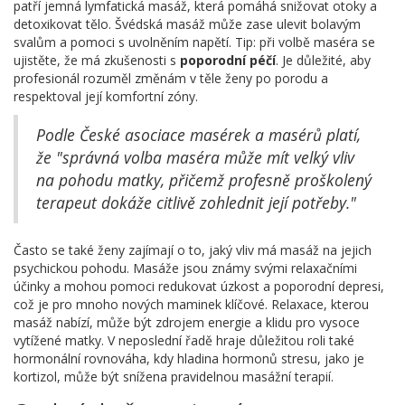
patří jemná lymfatická masáž, která pomáhá snižovat otoky a
detoxikovat tělo. Švédská masáž může zase ulevit bolavým
svalům a pomoci s uvolněním napětí. Tip: při volbě maséra se
ujistěte, že má zkušenosti s
poporodní péčí
. Je důležité, aby
profesionál rozuměl změnám v těle ženy po porodu a
respektoval její komfortní zóny.
Podle České asociace masérek a masérů platí,
že "správná volba maséra může mít velký vliv
na pohodu matky, přičemž profesně proškolený
terapeut dokáže citlivě zohlednit její potřeby."
Často se také ženy zajímají o to, jaký vliv má masáž na jejich
psychickou pohodu. Masáže jsou známy svými relaxačními
účinky a mohou pomoci redukovat úzkost a poporodní depresi,
což je pro mnoho nových maminek klíčové. Relaxace, kterou
masáž nabízí, může být zdrojem energie a klidu pro vysoce
vytížené matky. V neposlední řadě hraje důležitou roli také
hormonální rovnováha, kdy hladina hormonů stresu, jako je
kortizol, může být snížena pravidelnou masážní terapií.