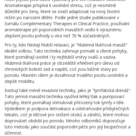
Aromaterapie přispívá k uvolnění stresu, což je nesmírně
důležité pro ženy, které se snaží adaptovat na nový životní
režim po narození dítěte. Podle jedné studie publikované v
žurnálu Complementary Therapies in Clinical Practice, používání
aromaterapie při poporodních masážích vedlo k výraznému
zlepšení pocitu pohody u více než 70 % zúčastněných.
Pro ty, kdo hledají hlubší relaxaci, je "hlubinná tkáňová masáž"
ideální volbou. Tato technika zahrnuje pomalé a cílené pohyby,
které pomáhají uvolnit i ty nejhlubší vrstvy svalů a vaziva.
Hlubinná tkáňová práce je obzvláště efektivní pro úlevu od
chronických bolestí zad a napětí, což jsou běžné stavy po
porodu. Hlavním cílem je dosáhnout trvalého pocitu uvolnění a
zlepšit mobilitu.
Existují také méně invazivní techniky, jako je "lymfatická drenáž".
Tato jemná masážní technika využívá lehký tlak a pumpovací
pohyby, které pomáhají stimulovat přirozený tok lymfy v těle.
Výsledkem je podpora detoxikace a odstraňování přebytečných
tekutin, což je klíčové pro snížení otoků a zánětů, které mohou
doprovázet období po porodu. Mnoho odborníků doporučuje
tuto metodu jako součást poporodní péče pro její bezpečnost a
účinnost.