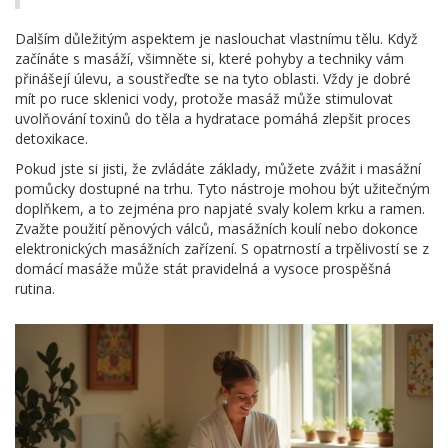
Dalším důležitým aspektem je naslouchat vlastnímu tělu. Když
začínáte s masáží, všimněte si, které pohyby a techniky vám
přinášejí úlevu, a soustřeďte se na tyto oblasti. Vždy je dobré
mít po ruce sklenici vody, protože masáž může stimulovat
uvolňování toxinů do těla a hydratace pomáhá zlepšit proces
detoxikace.
Pokud jste si jisti, že zvládáte základy, můžete zvážit i masážní
pomůcky dostupné na trhu. Tyto nástroje mohou být užitečným
doplňkem, a to zejména pro napjaté svaly kolem krku a ramen.
Zvažte použití pěnových válců, masážních koulí nebo dokonce
elektronických masážních zařízení. S opatrností a trpělivostí se z
domácí masáže může stát pravidelná a vysoce prospěšná
rutina.