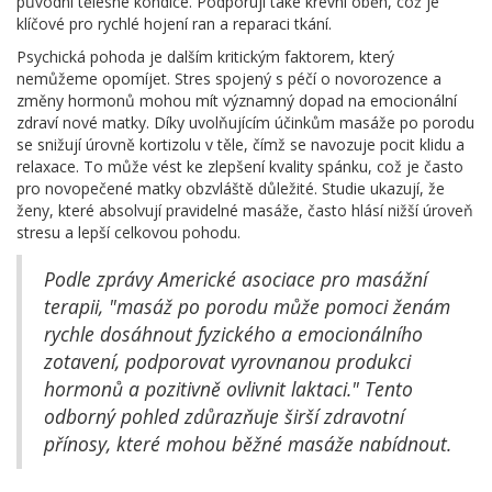
původní tělesné kondice. Podporují také krevní oběh, což je
klíčové pro rychlé hojení ran a reparaci tkání.
Psychická pohoda je dalším kritickým faktorem, který
nemůžeme opomíjet. Stres spojený s péčí o novorozence a
změny hormonů mohou mít významný dopad na emocionální
zdraví nové matky. Díky uvolňujícím účinkům masáže po porodu
se snižují úrovně kortizolu v těle, čímž se navozuje pocit klidu a
relaxace. To může vést ke zlepšení kvality spánku, což je často
pro novopečené matky obzvláště důležité. Studie ukazují, že
ženy, které absolvují pravidelné masáže, často hlásí nižší úroveň
stresu a lepší celkovou pohodu.
Podle zprávy Americké asociace pro masážní
terapii, "masáž po porodu může pomoci ženám
rychle dosáhnout fyzického a emocionálního
zotavení, podporovat vyrovnanou produkci
hormonů a pozitivně ovlivnit laktaci." Tento
odborný pohled zdůrazňuje širší zdravotní
přínosy, které mohou běžné masáže nabídnout.