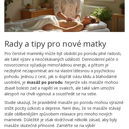
Rady a tipy pro nové matky
Pro čerstvé maminky může být období po porodu plné radosti,
ale také výzev a neočekávaných událostí. Dennodenní péče o
novorozence vyžaduje mimořádnou energii, a přitom je
nezbytné nezapomínat ani na vlastní tělesnou a psychickou
pohodu. Jednou z cest, jak si dopřát oázu klidu a blahodárné
uvolnění, je
masáž po porodu
. Nejenže vás masáže mohou
zbavit bolesti zad a napětí ve svalech, ale také vám umožní
alespoň na chvíli vypnout a soustředit se na sebe.
Studie ukazují, že pravidelné masáže po porodu mohou výrazně
snížit pocity úzkosti a deprese. Není divu, že se masáže stávají
stále oblíbenějším způsobem relaxace pro mnoho nových
maminek. Důležité je však dodržovat několik zásad, aby byly
masáže skutečně přínosné. Zaměřte se na výběr