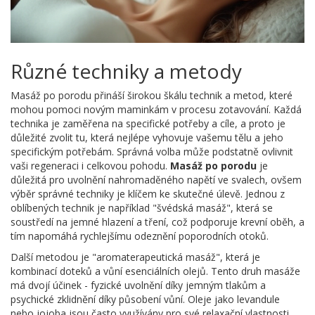
Různé techniky a metody
Masáž po porodu přináší širokou škálu technik a metod, které
mohou pomoci novým maminkám v procesu zotavování. Každá
technika je zaměřena na specifické potřeby a cíle, a proto je
důležité zvolit tu, která nejlépe vyhovuje vašemu tělu a jeho
specifickým potřebám. Správná volba může podstatně ovlivnit
vaši regeneraci i celkovou pohodu.
Masáž po porodu
je
důležitá pro uvolnění nahromaděného napětí ve svalech, ovšem
výběr správné techniky je klíčem ke skutečné úlevě. Jednou z
oblíbených technik je například "švédská masáž", která se
soustředí na jemné hlazení a tření, což podporuje krevní oběh, a
tím napomáhá rychlejšímu odeznění poporodních otoků.
Další metodou je "aromaterapeutická masáž", která je
kombinací doteků a vůní esenciálních olejů. Tento druh masáže
má dvojí účinek - fyzické uvolnění díky jemným tlakům a
psychické zklidnění díky působení vůní. Oleje jako levandule
nebo jojoba jsou často využívány pro své relaxační vlastnosti.