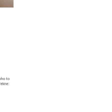
oho to
řekne: