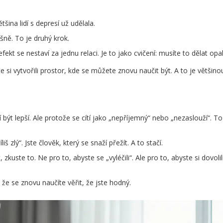
ětšina lidí s depresí už udělala.
ašně. To je druhý krok.
fekt se nestaví za jednu relaci. Je to jako cvičení: musíte to dělat op
te si vytvořili prostor, kde se můžete znovu naučit být. A to je většino
í být lepší. Ale protože se cítí jako „nepříjemný“ nebo „nezaslouží“. To
liš zlý“. Jste člověk, který se snaží přežít. A to stačí.
uste to. Ne pro to, abyste se „vyléčili“. Ale pro to, abyste si dovolili 
e se znovu naučíte věřit, že jste hodný.