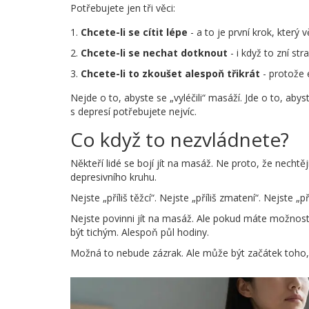
Potřebujete jen tři věci:
Chcete-li se cítit lépe
- a to je první krok, který v
Chcete-li se nechat dotknout
- i když to zní str
Chcete-li to zkoušet alespoň třikrát
- protože e
Nejde o to, abyste se „vyléčili“ masáží. Jde o to, abys
s depresí potřebujete nejvíc.
Co když to nezvládnete?
Někteří lidé se bojí jít na masáž. Ne proto, že nechtěj
depresivního kruhu.
Nejste „příliš těžcí“. Nejste „příliš zmatení“. Nejste „pří
Nejste povinni jít na masáž. Ale pokud máte možnost, zk
být tichým. Alespoň půl hodiny.
Možná to nebude zázrak. Ale může být začátek toho, ž