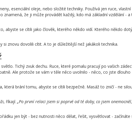
ny, esenciální oleje, nebo složité techniky. Používá jen ruce, vlastní
 To znamená, že ji může provádět každý, kdo má základní vzdělání - a t
 to, abyste se cítili jako člověk, kterého někdo vidí. Kterého někdo dot
si znovu dovolili cítit. A to je důležitější než jakákoli technika.
ž
 světlo. Tichý zvuk dechu. Ruce, které pomalu pracují po vašich zádec
patně. Ale protože se vám v těle něco uvolnilo - něco, co jste dlouho 
, která brání tomu, abyste se cítili bezpečně. Masáž to zničí - ne silou
i, říkají:
„Po první relaci jsem si poprvé od té doby, co jsem onemocněl,
ořádku jen být - bez nutnosti něco dělat, řešit, vysvětlovat - začínáte