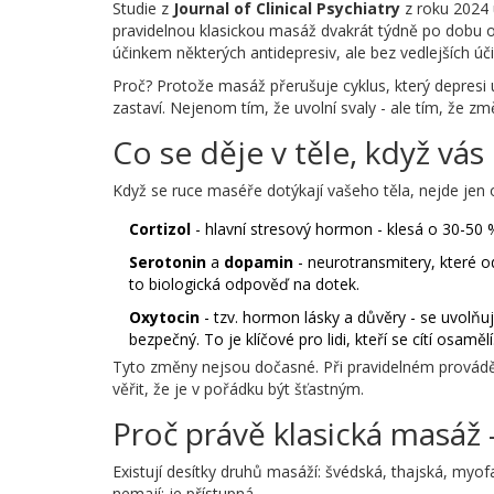
Studie z
Journal of Clinical Psychiatry
z roku 2024 u
pravidelnou klasickou masáž dvakrát týdně po dobu o
účinkem některých antidepresiv, ale bez vedlejších úč
Proč? Protože masáž přerušuje cyklus, který depresi 
zastaví. Nejenom tím, že uvolní svaly - ale tím, že zm
Co se děje v těle, když vá
Když se ruce maséře dotýkají vašeho těla, nejde jen 
Cortizol
- hlavní stresový hormon - klesá o 30-50
Serotonin
a
dopamin
- neurotransmitery, které o
to biologická odpověď na dotek.
Oxytocin
- tzv. hormon lásky a důvěry - se uvolň
bezpečný. To je klíčové pro lidi, kteří se cítí osamělí
Tyto změny nejsou dočasné. Při pravidelném provádění 
věřit, že je v pořádku být šťastným.
Proč právě klasická masáž -
Existují desítky druhů masáží: švédská, thajská, myo
nemají: je přístupná.