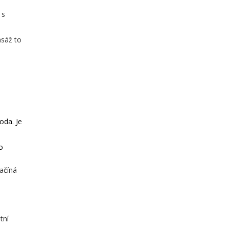
 s
asáž to
oda. Je
o
začíná
tní