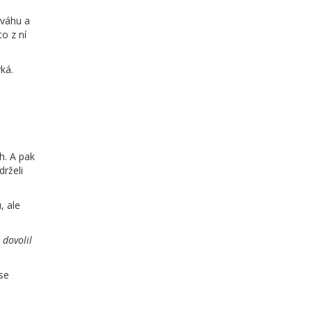
 váhu a
o z ní
ýká.
h. A pak
drželi
, ale
 dovolil
 se