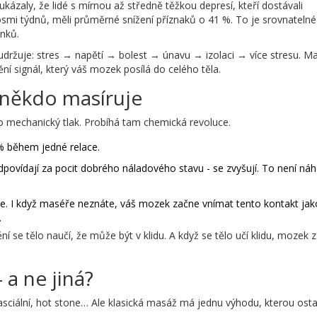
kázaly, že lidé s mírnou až středně těžkou depresí, kteří dostávali
smi týdnů, měli průměrné snížení příznaků o 41 %. To je srovnatelné
inků.
udržuje: stres → napětí → bolest → únavu → izolaci → více stresu. M
ění signál, který váš mozek posílá do celého těla.
s někdo masíruje
o mechanický tlak. Probíhá tam chemická revoluce.
 % během jedné relace.
dpovídají za pocit dobrého náladového stavu - se zvyšují. To není náh
uje. I když maséře neznáte, váš mozek začne vnímat tento kontakt jak
.
se tělo naučí, že může být v klidu. A když se tělo učí klidu, mozek 
 a ne jiná?
fasciální, hot stone… Ale klasická masáž má jednu výhodu, kterou osta