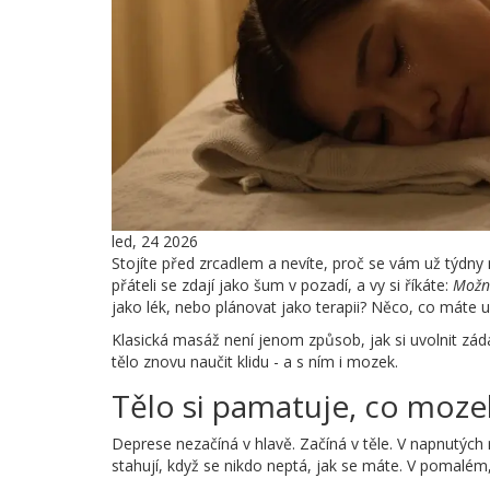
led, 24 2026
Stojíte před zrcadlem a nevíte, proč se vám už týdny
přáteli se zdají jako šum v pozadí, a vy si říkáte:
Možná
jako lék, nebo plánovat jako terapii? Něco, co máte už
Klasická masáž není jenom způsob, jak si uvolnit záda
tělo znovu naučit klidu - a s ním i mozek.
Tělo si pamatuje, co moz
Deprese nezačíná v hlavě. Začíná v těle. V napnutých r
stahují, když se nikdo neptá, jak se máte. V pomalém