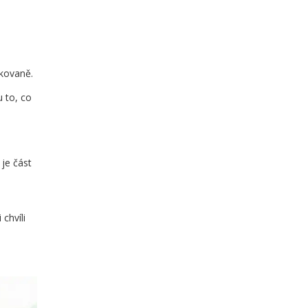
akovaně.
u to, co
 je část
chvíli