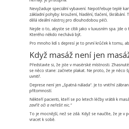
Nevyžaduje speciální vybavení. Nepotřebuje teplé kame
základní pohyby: kroužení, hladění, tlačení, škrábání.
dělá ideální nástroj pro dlouhodobou péči.
Nejde o to, abyste se cítili jako v luxusním spa. Jde o
Kterého někdo nechává být.
Pro mnoho lidí s depresí je to první krůček k tomu, aby 
Když masáž není jen masá
Představte si, že jste v masérské místnosti. Zhasnuté
se něco stane: začnete plakat. Ne proto, že je něco š
uvnitř.
Deprese není jen „špatná nálada“. Je to vnitřní zábrana
přítomností.
Někteří pacienti, kteří se po letech léčby vrátili k masáž
zavřít oči a neřešit nic.“
To je mocnější, než se zdá. Když se naučíte, že je v p
vracet k sobě.