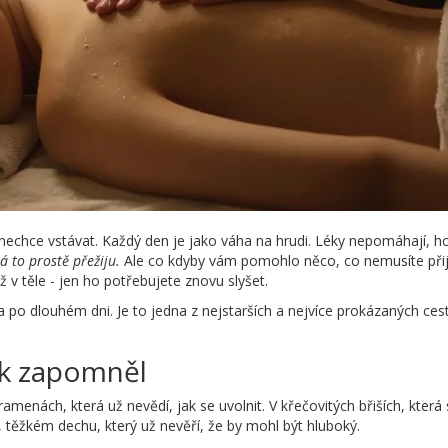
 nechce vstávat. Každý den je jako váha na hrudi. Léky nepomáhají, h
 to prostě přežiju.
Ale co kdyby vám pomohlo něco, co nemusíte při
 v těle - jen ho potřebujete znovu slyšet.
 po dlouhém dni. Je to jedna z nejstarších a nejvíce prokázaných cest
ek zapomněl
amenách, která už nevědí, jak se uvolnit. V křečovitých břiších, která
, těžkém dechu, který už nevěří, že by mohl být hluboký.