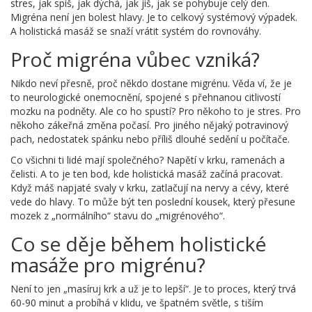
stres, jak spíš, jak dýchá, jak jíš, jak se pohybuje celý den.
Migréna není jen bolest hlavy. Je to celkový systémový výpadek.
A holistická masáž se snaží vrátit systém do rovnováhy.
Proč migréna vůbec vzniká?
Nikdo neví přesně, proč někdo dostane migrénu. Věda ví, že je
to neurologické onemocnění, spojené s přehnanou citlivostí
mozku na podněty. Ale co ho spustí? Pro někoho to je stres. Pro
někoho zákeřná změna počasí. Pro jiného nějaký potravinový
pach, nedostatek spánku nebo příliš dlouhé sedění u počítače.
Co všichni ti lidé mají společného? Napětí v krku, ramenách a
čelisti. A to je ten bod, kde holistická masáž začíná pracovat.
Když máš napjaté svaly v krku, zatlačují na nervy a cévy, které
vede do hlavy. To může být ten poslední kousek, který přesune
mozek z „normálního“ stavu do „migrénového“.
Co se děje během holistické
masáže pro migrénu?
Není to jen „masíruj krk a už je to lepší“. Je to proces, který trvá
60-90 minut a probíhá v klidu, ve špatném světle, s tiším