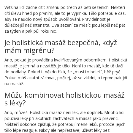
Většina lidí začne cítit změnu po třech až pěti sezeních. Někteří
cítí úlevu hned po prvním, ale to je výjimka. Tělo potřebuje čas,
aby se naučilo nový způsob uvolňování. Pravidelnost je
důležitější než intenzita. Dva sezení za měsíc jsou lepší než pět
za týden a pak půl roku nic.
Je holistická masáž bezpečná, když
mám migrénu?
Ano, pokud je prováděna kvalifikovaným odborníkem. Holistická
masáž je jemná a nezatěžuje tělo. Není to masáž, kde tě tlačí
do podlahy. Pokud ti někdo říká, že „musí to bolet“, běž pryč.
Pokud máš akutní záchvat, počkej, až se zklidní, a teprve pak jdi
na masáž.
Můžu kombinovat holistickou masáž
s léky?
Ano, můžeš. Holistická masáž není lék, ale doplněk. Mnoho lidí
používá léky při akutních záchvatech a masáž jako prevenci.
Někteří dokonce zjišťují, že potřebují méně léků, protože jejich
tělo lépe reaguje. Nikdy ale nepřestávej užívat léky bez