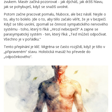
zvukem. Masér začíná pozorovat - jak dýcháš, jak držíš hlavu,
jak se pohybuješ, když se snažíš uvolnit.
Potom začne pracovat pomalu, hluboce, ale bez násilí. Nejde o
to, aby to bolelo. Jde o to, aby tělo začalo věřit, že je v bezpečí.
Když se tělo uvolní, zpomalí se činnost sympatického nervového
systému - toho, který ti říká: „Hrozí nebezpečí!“ A zapne se
parasympatický systém - ten, který říká: „Teď můžeš odpočívat.
Všechno je v pořádku.“
Tento přepínání je klíč. Migréna se často rozjíždí, když je tělo v
„připraveném“ stavu. Holistická masáž ho převede do
„odpočinkového“.