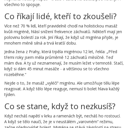
všechno to spojuje.
Co říkají lidé, kteří to zkoušeli?
Více než 70 % lidí, kteří pravidelně chodí na holistickou masáž
kvůli migréně, hlásí snížení frekvence záchvatů. Někteří mají jen
polovinu bolestí za rok. Jiní říkají, že když už migréna přijde, je
mnohem méně silná a trvá kratší dobu.
Jedna žena z Prahy, která trpěla migrénou 12 let, řekla: „Před
třemi roky jsem měla průměrně 12 záchvatů měsíčně. Teď
mám dva. A ty už neznamenají, že musím ležet v temnotě. Stačí,
když si dám 45 minut masáže - a většinou se to všechno
rozeběhne.“
Nejde o to, že masáž „vyléčí“ migrénu. Ale umožňuje tělu lépe
reagovat. A když tělo lépe reaguje, nemusí ti bolet hlava každý
týden.
Co se stane, když to nezkusíš?
Když necháš napětí v krku a ramenách být, necháš ho rostoucí.
A když se tělo naučí, že je v neustálém „varovném“ režimu,
začne předpovídat bolest. Migréna se stává závislostí na stresu.