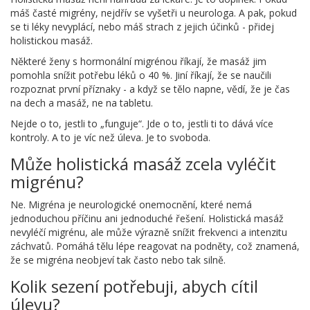
máš časté migrény, nejdřív se vyšetři u neurologa. A pak, pokud
se ti léky nevyplácí, nebo máš strach z jejich účinků - přidej
holistickou masáž.
Některé ženy s hormonální migrénou říkají, že masáž jim
pomohla snížit potřebu léků o 40 %. Jiní říkají, že se naučili
rozpoznat první příznaky - a když se tělo napne, vědí, že je čas
na dech a masáž, ne na tabletu.
Nejde o to, jestli to „funguje“. Jde o to, jestli ti to dává více
kontroly. A to je víc než úleva. Je to svoboda.
Může holistická masáž zcela vyléčit
migrénu?
Ne. Migréna je neurologické onemocnění, které nemá
jednoduchou příčinu ani jednoduché řešení. Holistická masáž
nevyléčí migrénu, ale může výrazně snížit frekvenci a intenzitu
záchvatů. Pomáhá tělu lépe reagovat na podněty, což znamená,
že se migréna neobjeví tak často nebo tak silně.
Kolik sezení potřebuji, abych cítil
úlevu?