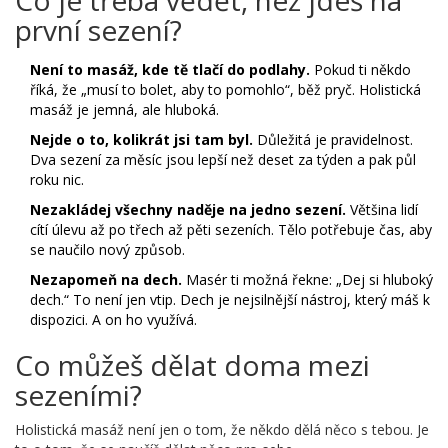
Co je třeba vědět, než jdeš na
první sezení?
Není to masáž, kde tě tlačí do podlahy.
Pokud ti někdo
říká, že „musí to bolet, aby to pomohlo“, běž pryč. Holistická
masáž je jemná, ale hluboká.
Nejde o to, kolikrát jsi tam byl.
Důležitá je pravidelnost.
Dva sezení za měsíc jsou lepší než deset za týden a pak půl
roku nic.
Nezakládej všechny naděje na jedno sezení.
Většina lidí
cítí úlevu až po třech až pěti sezeních. Tělo potřebuje čas, aby
se naučilo nový způsob.
Nezapomeň na dech.
Masér ti možná řekne: „Dej si hluboký
dech.“ To není jen vtip. Dech je nejsilnější nástroj, který máš k
dispozici. A on ho využívá.
Co můžeš dělat doma mezi
sezeními?
Holistická masáž není jen o tom, že někdo dělá něco s tebou. Je