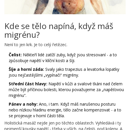
Kde se tělo napíná, když máš
migrénu?
Není to jen krk. Je to celý řetězec.
Čelist:
Někteří lidé zatíží zuby, když jsou stresovaní - a to
způsobuje napětí v klíční kosti a šíji.
Šíje a horní záda:
Svaly jako trapezius a levatorka lopatky
jsou nejčastějšími „vypínači“ migrény.
Střední část hlavy:
Napětí v kůži a svalové tkáni nad čelem
může být příčinou bolesti, kterou považujeme za „napěťovou
migrénu“.
Pánev a nohy:
Ano, i tam. Když máš narušenou posturu
nebo nízkou hladinu energie, tělo začne kompenzovat - a to
se projevuje v horní části těla.
Holistická masáž nejde jen po těchto oblastech. Vyhledává i ty
nejmenší kousky napětí - třeba v uších, na čelisti, pod koleny. A