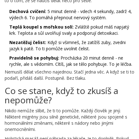
to o tom, že se naučíš dělat něco pro sebe.
Dechová cvičení:
5 minut denně - vdech 4 sekundy, zadrž 4,
výdech 6. To pomáhá přepnout nervový systém.
Teplá koupel s mořskou solí:
Zvláště pokud máš napjatý
krk. Teplota a sůl uvolňují svaly a podporují detoxikaci.
Nezatěžuj čelist:
Když si všimneš, že zatížíš zuby, zvedni
jazyk k patě. To ti pomůže uvolnit čelist.
Pravidelně se pohybuj:
Procházka 20 minut denně - ne
rychle, ale s vědomím. Cítíš, jak se tělo pohybuje. To je léčba.
Nemusíš dělat všechno najednou. Stačí jedna věc. A když se ti to
podaří, přidáš další. Postupně. Bez tlaku.
Co se stane, když to zkusíš a
nepomůže?
Nikdo nemůže slíbit, že ti to pomůže. Každý člověk je jiný.
Některé migrény jsou silně genetické, některé jsou spojené s
hormonálními změnami, některé s nádory nebo jinými
onemocněními.
Holistická masáž není náhrada za lékaře. Je to doplněk. Pokud