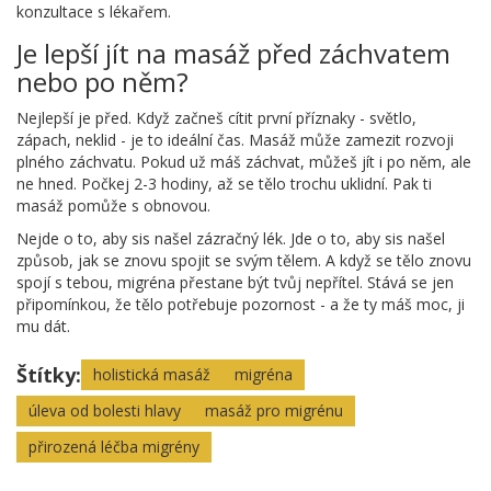
konzultace s lékařem.
Je lepší jít na masáž před záchvatem
nebo po něm?
Nejlepší je před. Když začneš cítit první příznaky - světlo,
zápach, neklid - je to ideální čas. Masáž může zamezit rozvoji
plného záchvatu. Pokud už máš záchvat, můžeš jít i po něm, ale
ne hned. Počkej 2-3 hodiny, až se tělo trochu uklidní. Pak ti
masáž pomůže s obnovou.
Nejde o to, aby sis našel zázračný lék. Jde o to, aby sis našel
způsob, jak se znovu spojit se svým tělem. A když se tělo znovu
spojí s tebou, migréna přestane být tvůj nepřítel. Stává se jen
připomínkou, že tělo potřebuje pozornost - a že ty máš moc, ji
mu dát.
Štítky:
holistická masáž
migréna
úleva od bolesti hlavy
masáž pro migrénu
přirozená léčba migrény