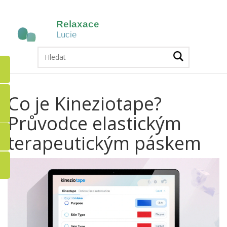
Co je Kineziotape?
Průvodce elastickým
terapeutickým páskem