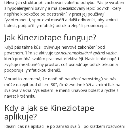
tělesných struktur při zachování volného pohybu
. Pás je vyroben
z hypoalergenní bavlny a má specializovaný lepicí povrch, který
nepřilne k pokožce po odstranění. V praxi jej používají
fyzioterapeuti, sportovní maséři a další odborníci, aby zmírnili
bolest, podpořili lymfatický odtok a zlepšili propriocepci.
Jak Kineziotape funguje?
Když pás táhne kůži, ovlivňuje nervové zakončení pod
povrchem. Tím se aktivuje tzv.
neuromuskulární zpětná vazba
,
která pomáhá svalům pracovat efektivněji. Navíc lehké napětí
zvyšuje mezibuněčný prostor, což usnadňuje odtok tekutin a
podporuje lymfatickou drenáž.
V praxi to znamená, že např. při natažení hamstringů se pás
může nalepit pod úhlem 30°, čímž zvedne kůži a zmírní tlak na
svalová vlákna. Výsledkem je menší únavová bolest a rychlejší
návrat k tréninku.
Kdy a jak se Kineziotape
aplikuje?
Ideální čas na aplikaci je po zahřátí svalů - po krátkém rozcvičení