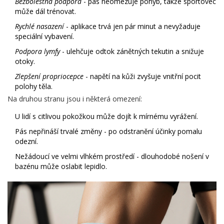
Bezbolestná podpora
- pás neomezuje pohyb, takže sportovec
může dál trénovat.
Rychlé nasazení
- aplikace trvá jen pár minut a nevyžaduje
speciální vybavení.
Podpora lymfy
- ulehčuje odtok zánětných tekutin a snižuje
otoky.
Zlepšení propriocepce
- napětí na kůži zvyšuje vnitřní pocit
polohy těla.
Na druhou stranu jsou i některá omezení:
U lidí s citlivou pokožkou může dojít k mírnému vyrážení.
Pás nepřináší trvalé změny - po odstranění účinky pomalu
odezní.
Nežádoucí ve velmi vlhkém prostředí - dlouhodobé nošení v
bazénu může oslabit lepidlo.