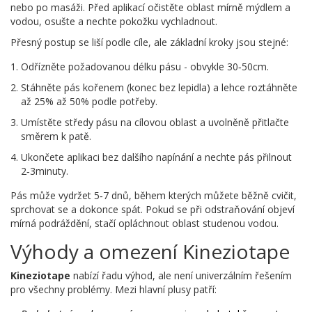
nebo po masáži. Před aplikací očistěte oblast mírně mýdlem a
vodou, osušte a nechte pokožku vychladnout.
Přesný postup se liší podle cíle, ale základní kroky jsou stejné:
Odřízněte požadovanou délku pásu - obvykle 30‑50cm.
Stáhněte pás kořenem (konec bez lepidla) a lehce roztáhněte
až 25% až 50% podle potřeby.
Umístěte středy pásu na cílovou oblast a uvolněně přitlačte
směrem k patě.
Ukončete aplikaci bez dalšího napínání a nechte pás přilnout
2‑3minuty.
Pás může vydržet 5‑7 dnů, během kterých můžete běžně cvičit,
sprchovat se a dokonce spát. Pokud se při odstraňování objeví
mírná podráždění, stačí opláchnout oblast studenou vodou.
Výhody a omezení Kineziotape
Kineziotape
nabízí řadu výhod, ale není univerzálním řešením
pro všechny problémy. Mezi hlavní plusy patří: