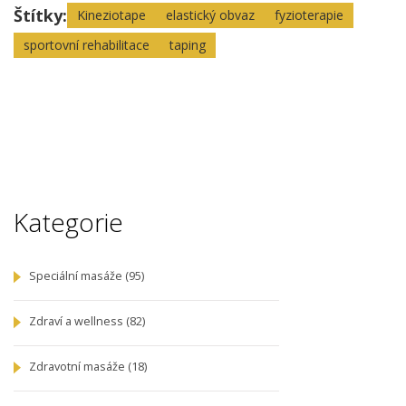
Štítky:
Kineziotape
elastický obvaz
fyzioterapie
sportovní rehabilitace
taping
Kategorie
Speciální masáže
(95)
Zdraví a wellness
(82)
Zdravotní masáže
(18)