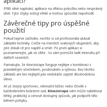
aplikaci?
Příliš silné napínání, aplikace na vlhkou pokožku nebo nesprávný
úhel. Tyto chyby snižují efekt a mohou způsobit nepohodlí.
Závěrečné tipy pro úspěšné
použití
Pokud teprve začínáte, nechte si od profesionála ukázat
základní techniky. Cvičte na menších svalových skupinách, aby
jste získali cit pro napětí a směr. Po první aplikaci si
poznamenejte, jak se cítíte - to vám pomůže ladit intenzitu při
dalších sezeních.
Pamatujte, že Kineziotape funguje nejlépe v kombinaci s
pravidelným strečinkem, posilováním a výživou. Bez těchto
základů ani ten nejlepší pás nedokáže zajistit dlouhodobou
úlevu.
Ať už stejný sportovec, rekreační běžec nebo člověk s
každodenními bolestmi zad,
Kineziotape
vám může nabídnout
lehký, praktický a cenově dostupný způsob, jak podpořit tělo
během pohybu.