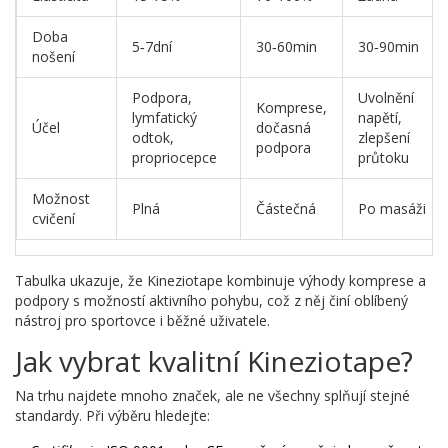
Doba
5‑7dní
30‑60min
30‑90min
nošení
Podpora,
Uvolnění
Komprese,
lymfatický
napětí,
Účel
dočasná
odtok,
zlepšení
podpora
propriocepce
průtoku
Možnost
Plná
Částečná
Po masáži
cvičení
Tabulka ukazuje, že Kineziotape kombinuje výhody komprese a
podpory s možností aktivního pohybu, což z něj činí oblíbený
nástroj pro sportovce i běžné uživatele.
Jak vybrat kvalitní Kineziotape?
Na trhu najdete mnoho značek, ale ne všechny splňují stejné
standardy. Při výběru hledejte: