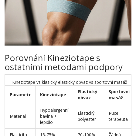
Porovnání Kineziotape s
ostatními metodami podpory
Kineziotape vs klasický elastický obvaz vs sportovní masáž
Elastický
Sportovní
Parametr
Kineziotape
obvaz
masáž
Hypoalergenní
Elastický
Ruce
Materiál
bavlna +
polyester
terapeuta
lepidlo
Elasticita
15‑75%
70‑100%
Žádná