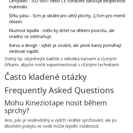
Certifikaci
- ISO 9001 nebo CE označení zaručuje bezpečnost
materiálu.
Šířku pásu - 5cm je ideální pro větší plochy, 2,5cm pro menší
oblasti.
Kluznost lepidla - mělo by držet na vlhkém povrchu, ale
snadno se odstraňuje.
Barvu a design - výběr je osobní, ale jasné barvy pomáhají
sledovat napětí.
Dobrý tip: objednejte balíček s několika barvami a různými
šířkami, abyste mohli experimentovat s různými technikami.
Často kladené otázky
Frequently Asked Questions
Mohu Kineziotape nosit během
sprchy?
Ano, pás je voděodolný a vydrží i krátké sprchování, ale po
dlouhém pobytu ve vodě může lepidlo oslabnout.