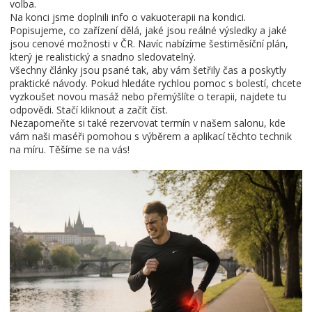
volba.
Na konci jsme doplnili info o vakuoterapii na kondici.
Popisujeme, co zařízení dělá, jaké jsou reálné výsledky a jaké
jsou cenové možnosti v ČR. Navíc nabízíme šestiměsíční plán,
který je realistický a snadno sledovatelný.
Všechny články jsou psané tak, aby vám šetřily čas a poskytly
praktické návody. Pokud hledáte rychlou pomoc s bolestí, chcete
vyzkoušet novou masáž nebo přemýšlíte o terapii, najdete tu
odpovědi. Stačí kliknout a začít číst.
Nezapomeňte si také rezervovat termín v našem salonu, kde
vám naši maséři pomohou s výběrem a aplikací těchto technik
na míru. Těšíme se na vás!