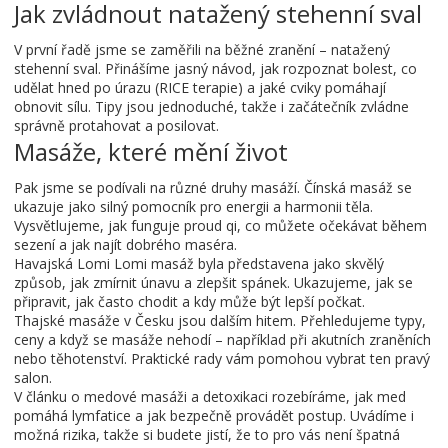
Jak zvládnout natažený stehenní sval
V první řadě jsme se zaměřili na běžné zranění – natažený
stehenní sval. Přinášíme jasný návod, jak rozpoznat bolest, co
udělat hned po úrazu (RICE terapie) a jaké cviky pomáhají
obnovit sílu. Tipy jsou jednoduché, takže i začátečník zvládne
správně protahovat a posilovat.
Masáže, které mění život
Pak jsme se podívali na různé druhy masáží. Čínská masáž se
ukazuje jako silný pomocník pro energii a harmonii těla.
Vysvětlujeme, jak funguje proud qi, co můžete očekávat během
sezení a jak najít dobrého maséra.
Havajská Lomi Lomi masáž byla představena jako skvělý
způsob, jak zmírnit únavu a zlepšit spánek. Ukazujeme, jak se
připravit, jak často chodit a kdy může být lepší počkat.
Thajské masáže v Česku jsou dalším hitem. Přehledujeme typy,
ceny a když se masáže nehodí – například při akutních zraněních
nebo těhotenství. Praktické rady vám pomohou vybrat ten pravý
salon.
V článku o medové masáži a detoxikaci rozebíráme, jak med
pomáhá lymfatice a jak bezpečně provádět postup. Uvádíme i
možná rizika, takže si budete jistí, že to pro vás není špatná